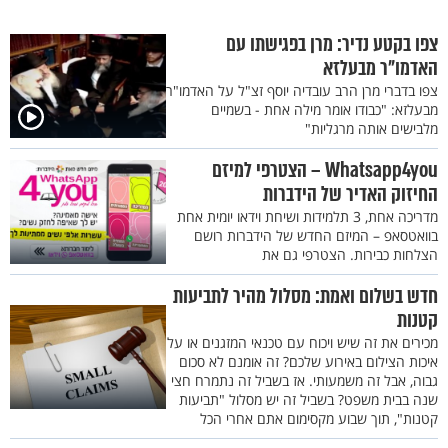
צפו בקטע נדיר: מרן בפגישתו עם
האדמו"ר מבעלזא
צפו בדברי מרן הרב עובדיה יוסף זצ"ל על האדמו"ר
מבעלזא: "כבודו אומר מילה אחת - בשמיים
מלבישים אותה מרגליות"
Whatsapp4you – הצטרפי למיזם
החיזוק האדיר של הידברות
מדריכה אחת, 3 תלמידות ושיחת וידאו יומית אחת
בוואטסאפ – המיזם החדש של הידברות רושם
הצלחות כבירות. הצטרפי גם את
חדש בשלום ואמת: מסלול מהיר לתביעות
קטנות
מכירים את זה שיש ויכוח עם טכנאי המזגנים או על
איכות הצילום באירוע שלכם? זה אומנם לא סכום
גבוה, אבל זה משמעותי. אז בשביל זה נתמרח חצי
שנה בבית משפט? בשביל זה יש מסלול "תביעות
קטנות", תוך שבוע מקסימום אתם אחרי הכל