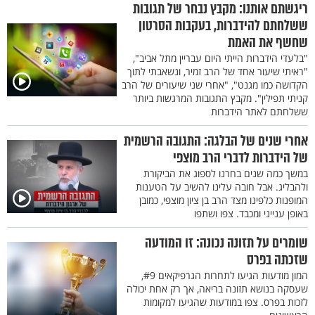
ריגשתם אותנו: מקבץ נבחר של תגובות
ששלחתם להידברות, בעקבות הסרטון
שחשף את האמת
"בלעדי הידברות הייתי היום עבריין מתל אביב",
"ראיתי שיעור אחד של הרב זמיר, ונשאבתי לתוך
הקדושה כמו מגנט", "אחרי שני שיעורים של הרב
קניתי תפילין". מקבץ התגובות המרגשות ביותר
ששלחתם לאתר הידברות
אחרי שנים של הבלגה: התגובה הרשמית
של הידברות לדברי הרב מוצפי
במשך כמה שנים בחרנו לספוג את הביקורת
ולהבליג. אבל חובה עלינו להשיב על הטענות
המופנות כלפינו מצד הרב בן ציון מוצפי, כמובן
באופן ענייני ומכבד. צפו ושתפו
שומרים על תזונה נכונה: זו המודעה
שזכתה בפרס
המון מודעות הגיעו לתחרות הגרפיקאים #9,
שעסקה בנושא תזונה בריאה, אך רק אחת יכולה
לזכות בפרס. צפו במודעות שהגיעו למקומות