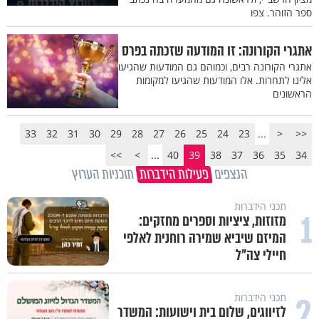
ספר הזוהר. צפו
אתגרי הקורונה: זו המודעה שזכתה בפרס
אתגרי הקורונה רבים, וכמוהם גם המודעות שהגיעו
אלינו לתחרות. אלו המודעות שהגיעו למקומות
הראשונים
33
32
31
30
29
28
27
26
25
24
23
...
<
<<
>>
>
...
40
39
38
37
36
35
34
הנצפים
פעילות הידברות
תוכניות הערוץ
תכני הידברות
1
מזוזות, ציציות וספרים מחזקים:
המיזם שיביא שמירה רוחנית לאלפי
חיילי צה"ל
2
תכני הידברות
לזיווגים, שלום בית וישועות: המשדר