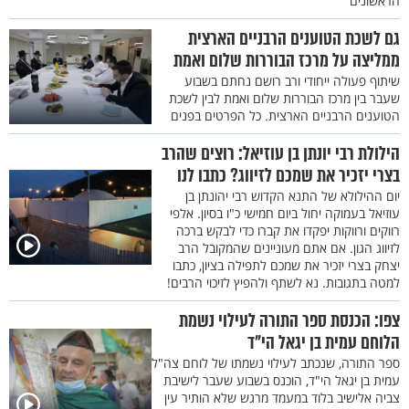
הראשונים
גם לשכת הטוענים הרבניים הארצית
ממליצה על מרכז הבוררות שלום ואמת
שיתוף פעולה ייחודי ורב רושם נחתם בשבוע
שעבר בין מרכז הבוררות שלום ואמת לבין לשכת
הטוענים הרבניים הארצית. כל הפרטים בפנים
הילולת רבי יונתן בן עוזיאל: רוצים שהרב
בצרי יזכיר את שמכם לזיווג? כתבו לנו
יום ההילולא של התנא הקדוש רבי יהונתן בן
עוזיאל בעמוקה יחול ביום חמישי כ"ו בסיון. אלפי
רווקים ורווקות יפקדו את קברו כדי לבקש ברכה
לזיווג הגון. אם אתם מעוניינים שהמקובל הרב
יצחק בצרי יזכיר את שמכם לתפילה בציון, כתבו
למטה בתגובות. נא לשתף ולהפיץ לזיכוי הרבים!
צפו: הכנסת ספר התורה לעילוי נשמת
הלוחם עמית בן יגאל הי"ד
ספר התורה, שנכתב לעילוי נשמתו של לוחם צה"ל
עמית בן יגאל הי"ד, הוכנס בשבוע שעבר לישיבת
צביה אלישיב בלוד במעמד מרגש שלא הותיר עין