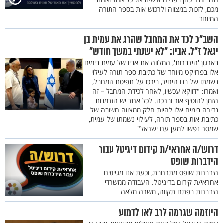
מכם, לזכות במצווה ולרכוש אות בספר התורה
המיוחד
השב"כ לכד את המחבל שהרג את עמית בן
יגאל ז"ל. אביו: "לא ישנתי במשך חודש"
בארגון 'הידברות', המלווה את אביו של עמית בימים
אלו בפרויקט מיוחד של כתיבת ספר תורה לעילוי
נשמתו של בנו היחיד, בירכו על תפיסת המחבל,
ואמרו: "דווקא עכשיו, לאחר לכידת המחבל – זה
הזמן להוסיף אור וברכה. לכל אחד יש הזדמנות
נדירה בימים אלו להיות חלק ממצווה חשובה של
כתיבת אות בספר תורה, לעילוי נשמתו של עמית,
שמסר נפשו למען עם ישראל"
דרוש/ה אחראי/ת קידום דיגיטל עבור
הידברות שופס
הידברות שופס מתרחבת, וכעת אנו מגייסים
אחראי/ת קידום בדיגיטל. העבודה ממשרדי
הידברות בפתח תקווה, משרה מלאה
היוזמה שגרמה לרב לאו לדמוע