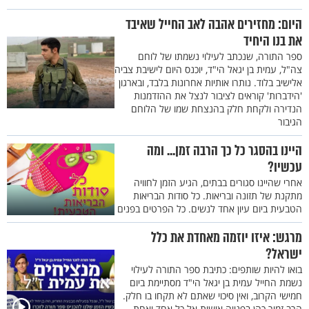
היום: מחזירים אהבה לאב החייל שאיבד
את בנו היחיד
ספר התורה, שנכתב לעילוי נשמתו של לוחם
צה"ל, עמית בן יגאל הי"ד, יוכנס היום לישיבת צביה
אלישיב בלוד. נותרו אותיות אחרונות בלבד, ובארגון
'הידברות' קוראים לציבור לנצל את ההזדמנות
הנדירה ולקחת חלק בהנצחת שמו של הלוחם
הגיבור
היינו בהסגר כל כך הרבה זמן... ומה
עכשיו?
אחרי שהיינו סגורים בבתים, הגיע הזמן לחוויה
מתקנת של תזונה ובריאות. כל סודות הבריאות
הטבעית ביום עיון אחד לנשים. כל הפרטים בפנים
מרגש: איזו יוזמה מאחדת את כלל
ישראל?
בואו להיות שותפים: כתיבת ספר התורה לעילוי
נשמת החייל עמית בן יגאל הי"ד מסתיימת ביום
חמישי הקרוב, ואין סיכוי שאתם לא תקחו בו חלק.
הרב זמיר כהן בפנייה אישית אל כל אחד ואחת