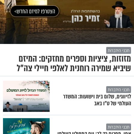
תכני הידברות
מזוזות, ציציות וספרים מחזקים: המיזם
שיביא שמירה רוחנית לאלפי חיילי צה"ל
תכני הידברות
לזיווגים, שלום בית וישועות: המשדר
העולמי של ט"ו באב
תכני הידברות
אחי, מחכים רק לך: יום התפילין העולמי