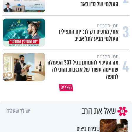
העולמי של ט"ו באב
3
תכני הידברות
אחי, מחכים רק לך: יום התפילין
העולמי מגיע לתל אביב
תכני הידברות
4
מה הסיכוי להתחתן בגיל 37? הפעולה
שסיימה עשור של אכזבות והובילה
לחופה
קצרים
מדוע האמונה נמשלה למלח?
גם ׳הרע׳ זה הרחמים של בורא ע
שאל את הרב
יש לך שאלה?
שבירת ביצים