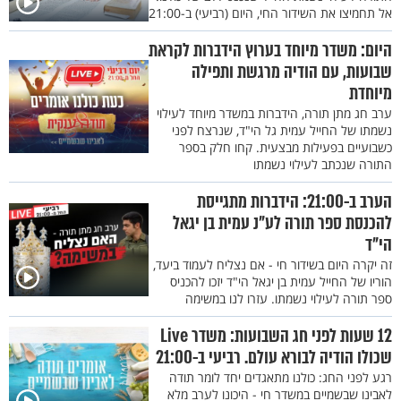
אל תחמיצו את השידור החי, היום (רביעי) ב-21:00
היום: משדר מיוחד בערוץ הידברות לקראת
שבועות, עם הודיה מרגשת ותפילה
מיוחדת
ערב חג מתן תורה, הידברות במשדר מיוחד לעילוי
נשמתו של החייל עמית גל הי"ד, שנרצח לפני
כשבועיים בפעילות מבצעית. קחו חלק בספר
התורה שנכתב לעילוי נשמתו
הערב ב-21:00: הידברות מתגייסת
להכנסת ספר תורה לע"נ עמית בן יגאל
הי"ד
זה יקרה היום בשידור חי - אם נצליח לעמוד ביעד,
הוריו של החייל עמית בן יגאל הי"ד יזכו להכניס
ספר תורה לעילוי נשמתו. עזרו לנו במשימה
12 שעות לפני חג השבועות: משדר Live
שכולו הודיה לבורא עולם. רביעי ב-21:00
רגע לפני החג: כולנו מתאגדים יחד לומר תודה
לאבינו שבשמיים במשדר חי - היכונו לערב מלא