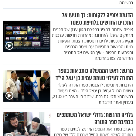
במשימה
הדגמת צופיה ללקוחות: כך תגיעו אל
התכנים החדשים בלחיצת כפתור
צופיה שמחה להציג בפניכם מגוון ענק של תכנים
מרתקים שעלו לאחרונה: מהדורת חדשות עדכנית
ונקייה, תוכניות ילדים חינוכיות, הצגות, הופעות
חיות והרצאות מחכימות עם מיטב הרבנים
והפתעות נוספות - איך מגיעים אל התכנים
החדשים? צפו בהדגמה
מרגש: ראש הממשלה כותב אות בספר
התורה לעילוי נשמת עמית בן יגאל הי"ד
הידברות מתגייסת להכנסת ספר התורה לעילוי
נשמת החייל עמית בן יגאל הי"ד - האם נעמוד
במשימה? תלוי גם בכם. שידור חי הערב ב-21:00,
בערוץ ואתר הידברות
גלריה מרגשת: גדולי ישראל משתתפים
בכתיבת ספר התורה
הערב נשדר את המסע המרגש לכתיבת ספר
התורה לעילוי נשמת החייל שנכנס ללב של כולנו.