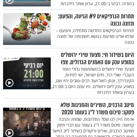
בהודיה. רביעי ב-21:00, ערוץ ואתר הידברות
תחרות הגרפיקאים #9 הגיעה, והפעם:
תזונה נכונה
תחרות הגרפיקאים החדשה מתחילה, והפעם –
שלחו אלינו מודעות בנושא חשיבותה של תזונה
נכונה
היום בשידור חי: מצעד שירי ירושלים
במופע ענק עם האמנים הגדולים. צפו
מצעד שירי ירושלים בהשתתפות גדולי הזמר
העברי: שולי רנד, חיים ישראל, ישי לפידות,
הקינדרלך, יונתן רזאל ועוד רבים וטובים יהיו שם,
במופע ענק ליום ירושלים. היו עמנו היום ב-21:00,
בערוץ ובאתר הידברות
מיטב הרבנים, השירים והחגיגות שלא
פסקו: סיכום משדר ל"ג בעומר 2020
אז מה היה לנו שם? התלהבות, שמחה והרבה
קדושה: סיכום משדר ל"ג בעומר עם דברי חיזוק
ממיטב הרבנים, שירים וריקודים בשידור לייב היישר
מציון הרשב"י, ולראשונה גם מהמערה בה נכתב