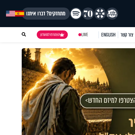
מתחזקים? דברו איתנו
צור קשר
ENGLISH
LIVE
הצטרפו למועדון