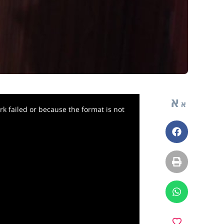
א
א
k failed or because the format is not
פייסבוק
הדפסה
ווטסאפ
מועדפים