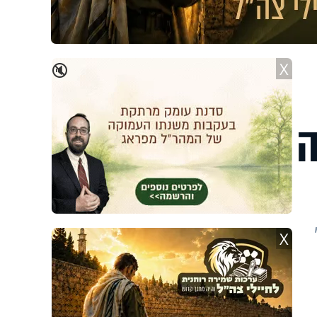
X
🔇
ה
X