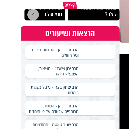
קצרים
מדוע האמונה נמשלה
גם ׳הרע׳ זה הרחמים של
האם מ
למלח?
בורא עולם
בשבת
הרצאות ושיעורים
הרב זמיר כהן - התהוות היקום
וגיל העולם
This
is
a
modal
windo
הרב ירון אשכנזי - הציצית,
השכפ"ץ היהודי
הרב יצחק בצרי - גלגול נשמות
ביהדות
הרב זמיר כהן - הכוחות
הרוחניים שבאדם על פי היהדות
הרב שניר גואטה - ההזדמנות