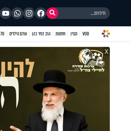
VOD
מגזין
חדשות
הרב זמיר כהן
עולם הילדים
70 שאלות
X