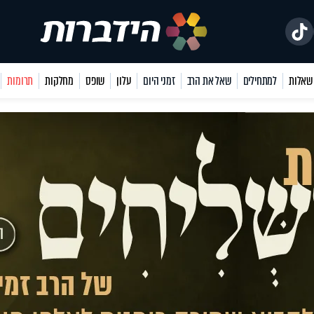
למתחילים
שאל את הרב
זמני היום
עלון
שופס
מחלקות
תרומות