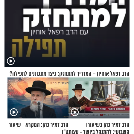
הרב רפאל אוחיון – המדריך למתחזק: כיצד מתכוננים לתפילה?
הרב זמיר כהן בשיעורו
הרב זמיר כהן: המקרא - שיעור
השבועי: להתנהל ביושר - עצות
ט"ו