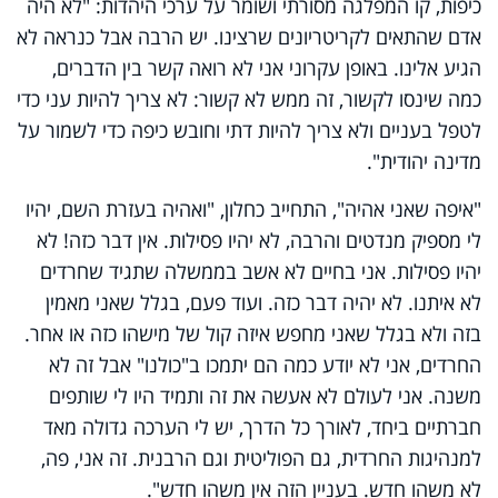
כיפות, קו המפלגה מסורתי ושומר על ערכי היהדות: "לא היה
אדם שהתאים לקריטריונים שרצינו. יש הרבה אבל כנראה לא
הגיע אלינו. באופן עקרוני אני לא רואה קשר בין הדברים,
כמה שינסו לקשור, זה ממש לא קשור: לא צריך להיות עני כדי
לטפל בעניים ולא צריך להיות דתי וחובש כיפה כדי לשמור על
מדינה יהודית".
"איפה שאני אהיה", התחייב כחלון, "ואהיה בעזרת השם, יהיו
לי מספיק מנדטים והרבה, לא יהיו פסילות. אין דבר כזה! לא
יהיו פסילות. אני בחיים לא אשב בממשלה שתגיד שחרדים
לא איתנו. לא יהיה דבר כזה. ועוד פעם, בגלל שאני מאמין
בזה ולא בגלל שאני מחפש איזה קול של מישהו כזה או אחר.
החרדים, אני לא יודע כמה הם יתמכו ב"כולנו" אבל זה לא
משנה. אני לעולם לא אעשה את זה ותמיד היו לי שותפים
חברתיים ביחד, לאורך כל הדרך, יש לי הערכה גדולה מאד
למנהיגות החרדית, גם הפוליטית וגם הרבנית. זה אני, פה,
לא משהו חדש. בעניין הזה אין משהו חדש".