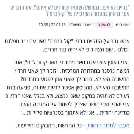
"בחיים לא אשב בממשלה שתגיד שחרדים לא איתנו". את הדברים
אמר בראיון במהדורה המרכזית של 'קול ברמה'
למעקב
שיפי חריטן
ב' שבט התשע"ה
|
22.01.15
|
10:38
אמש (רביעי) התקיים ברדיו "קול ברמה" ראיון עם יו"ר מפלגת
"כולנו", שם הצהיר כי לא יהיה נגד חרדים.
"אני באופן אישי אדם מאד מסורתי ומאד קרוב לדת", אמר
למשה גלסנר במהדורה המרכזית. "לומר לך שאני חרדי?
התשובה היא לא. לומר לך שאני אתן לפגוע בחרדים?
התשובה היא לא. מהניסיון אפשר לראות את זה. פגיעה בדת
לעולם לא תהיה במקום שאני נמצא. ולא בגלל שאני חרדי, כי
אני יהודי. ואני חושב שצריך לשמור על המדינה הזאת
כמדינה יהודית... אני לא אתמוך בסנקציות פליליות..."
מעבר למדור
חדשות
– כל החדשות, המבזקים והידיעות.