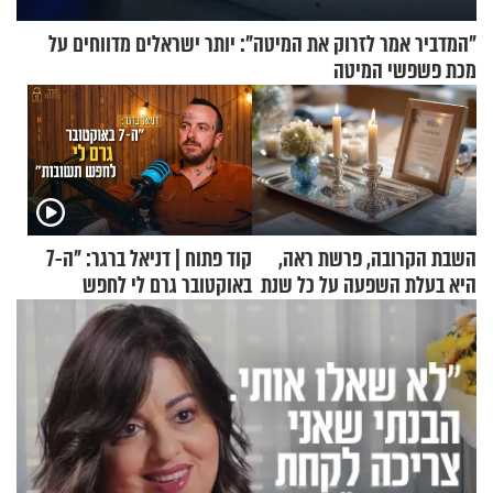
"המדביר אמר לזרוק את המיטה": יותר ישראלים מדווחים על
מכת פשפשי המיטה
השבת הקרובה, פרשת ראה,
קוד פתוח | דניאל ברגר: "ה-7
היא בעלת השפעה על כל שנת
באוקטובר גרם לי לחפש
תשפ"ז
תשובות"