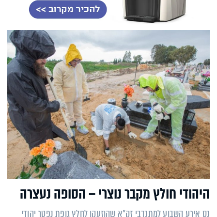
היהודי חולץ מקבר נוצרי – הסופה נעצרה
נס אירע השבוע למתנדבי זק"א שהוזעקו לחלץ גופת נפטר יהודי