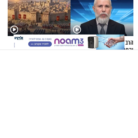
X
הרב זמיר כהן - הקורונה
תשעה באב | מסע לירושלים
והחרדים, חלק א’
של פעם: בניינה של ירושלים