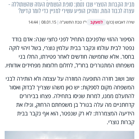
מבית הקברות הנוצרי שבו נטמן: סופת הגשמים העזה שהשתוללה -
עצרה לכבוד המת. ומהיכן הופיע עשירי למניין כדי לומר קדיש?
למעקב
שירה דאבוש (כהן)
י"ז טבת התשע"ה
|
08.01.15
|
14:44
הסיפור ההזוי שלפניכם התחיל לפני כחצי שנה: אדם בודד
נפטר לבית עולמו ונקבר בבית עלמין נוצרי, בשל זיהוי לוקה
בחסר. אלא שחמישה חודשים לאחר פטירתו, החלו בני
משפחתו המתגוררים בחו"ל, לחלום חלומות מפחידים אודותיו.
שוב ושוב חזרה התופעה המוזרה על עצמה ולא הותירה לבני
המשפחה מקום לספקות: יש כאן משהו שצריך לבדוק ואסור
להתעלם ממנו, למרות שניסו בתחילה. פצחו בבירורים
קדחתניים מה עלה בגורל בן משפחתם הרחוק, וגילו את
הידיעה המצמררת: לא רק שנפטר, הוא אף נקבר בבית
קברות נוצרי.