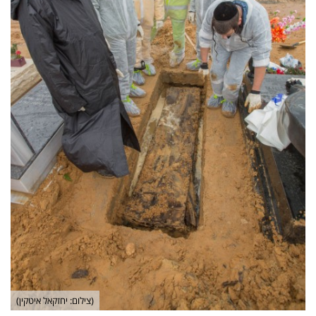
(צילום: יחזקאל איטקין)