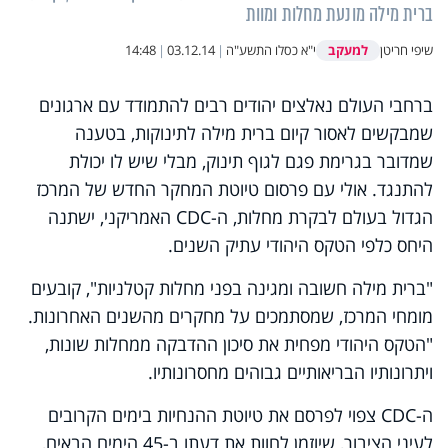
ברית מילה מונעת מחלות ומוות
למעקב
שיפי חריטן
י"א כסלו התשע"ה
|
03.12.14
|
14:48
ברחבי העולם נאלצים יהודים רבים להתמודד עם ארגונים
שמבקשים לאסור קיום ברית מילה לתינוקות, בטענה
שמדובר בגרימת פגם לגוף תינוק, מבלי שיש לו יכולת
להתנגד. אולי עם פרסום טיוטת המחקר החדש של המרכז
הגדול בעולם לבקרת מחלות, ה-
CDC
האמריקני, ישתנה
היחס כלפי הטקס היהודי עתיק השנים.
"ברית מילה חשובה ומגינה בפני מחלות קטלניות", קובעים
מומחי המרכז, שמסתמכים על מחקרים מהשנים האחרונות.
"הטקס היהודי מפחית את סיכון ההדבקה ממחלות שונות,
ויתרונותיו הבריאותיים גבוהים מחסרונותיו.
ה-
CDC
צפוי לפרסם את טיוטת ההנחיות בימים הקרובים
לעיני הציבור, שיוזמן לחוות את דעתו ב-45 הימים הבאים,