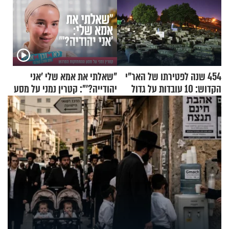
454 שנה לפטירתו של האר"י
"שאלתי את אמא שלי 'אני
הקדוש: 10 עובדות על גדול
יהודייה?'": קטרין נמני על מסע
מקובלי צפת
ההתחזקות המרגש