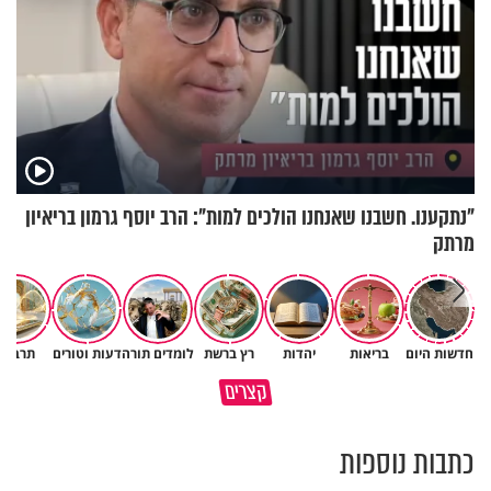
"נתקענו. חשבנו שאנחנו הולכים למות": הרב יוסף גרמון בריאיון
מרתק
חדשות היום
בריאות
יהדות
רץ ברשת
לומדים תורה
דעות וטורים
תרבות
תהיו אהרון הכהן - תשכינו שלום
כל קושי שחווית היה ניסיון לרומם
קצרים
ותרדפו שלום
אותך
כתבות נוספות