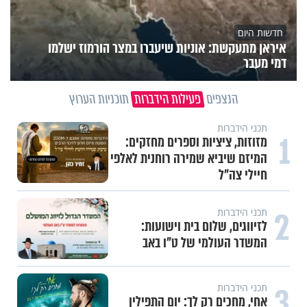
חדשות היום
איראן מתעקשת: אוניות שיעברו במצר הורמוז ישלמו
דמי מעבר
הנצפים
פעילות הידברות
תוכניות הערוץ
1
וידיאו מגזין
"הגמגום לא מגדיר אותי": ישראל
שטרן על המגבלה שלא עוצרת אותו
2
תכני ערוץ הידברות
חלום אדיר: מקבץ סגולות
3
עשייה והעצמה נשית
משיבת נפש: הגבול הדק שבין חוסר