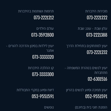
מזכירות הידברות
תרומות ושותפות בהידברות
073-2221212
073-2221222
עלון שבת - עונג שבת
עולם הילדים
073-3592800
073-2221388
יעוץ למתחזקים בתחילת הדרך
יעוץ לילדות בסיכון והדרכה להורים -
אתגר
073-2221232
073-3333320
יעוץ לנשים בטהרת המשפחה -
קו ההלכה הידברות
מתחברות
073-3333300
02-6301516
יעוץ תמיכה וסיוע לנשים בהריון
דיווח וסיוע במקרי התבוללות
052-9551591
052-9551591
הזמנת חוגי בית (בחינם)
נופשים