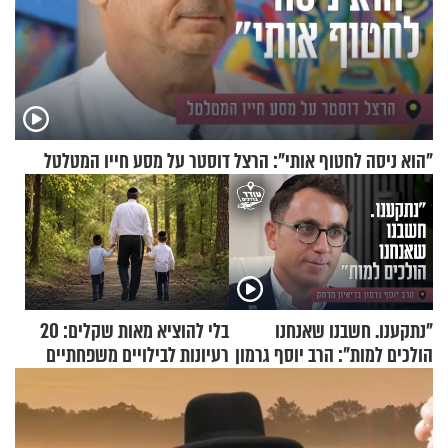
"הוא ניסה לחטוף אותי": הרצל דוסטר על מסע חייו המטלטל
"נתקענו. חשבנו שאנחנו
בלי להוציא מאות שקלים: 20
הולכים למות": הרב יוסף גרמון
רעיונות לבילויים משפחתיים
בריאיון מרתק
כמעט בחינם