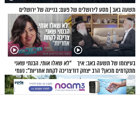
תשעה באב | מסע לירושלים של פעם: בניינה של ירושלים
בעיצומו של תשעה באב: איך
"לא שאלו אותי. הבנתי שאני
מתקדמים מכאן? הרב יצחק דוד
צריכה לקחת אחריות": נעמי
גרוסמן בשיחה מיוחדת
בנט בריאיון אישי
X