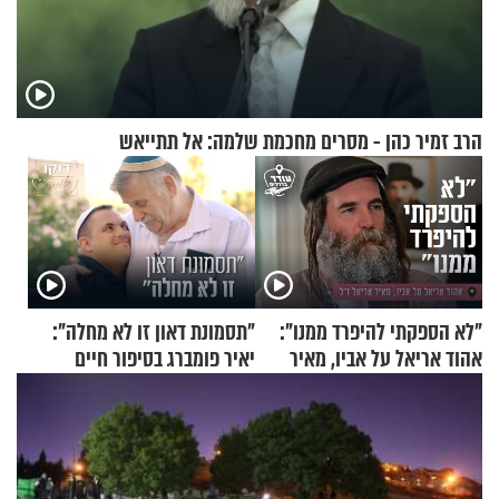
הרב זמיר כהן - מסרים מחכמת שלמה: אל תתייאש
"לא הספקתי להיפרד ממנו":
"תסמונת דאון זו לא מחלה":
אהוד אריאל על אביו, מאיר
יאיר פומברג בסיפור חיים
אריאל ז"ל
מעורר השראה