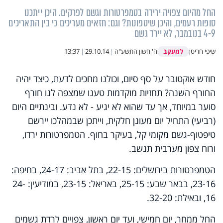
החל מהיום צפויה ירידה בטמפרטורות וגשם לפרקים. היכן ייתכנו
סופות רעמים, והיכן שיטפונות? וגם: חזאים מעריכים כי בין התאריכים
4-9 בנובמבר, לא יירד גשם
למעקב
שיפי חריטן
ה' חשון התשע"ה
|
29.10.14
|
13:37
חודש אוקטובר על סף סיום, וכולנו מחכים לדעת, כיצד יהיה
החורף השנה? תחזיות מוקדמות טענו שמצפה לנו חורף
סוער במיוחד, אך עד שהוא לא יגיע - לא נדע. ובינתיים היום
(רביעי) התחיל יום מעונן חלקית, וייתכן שבמהלכו יירשם
טיפטוף-גשם מקומי קל, בעיקר בחוף. הטמפרטורות ירדו,
ורוח צפון מערבית תנשב.
הטמפרטורות בירושלים: 22-15, בתל אביב: 24-17, בחיפה:
23-16, בבאר שבע: 25-15, באריאל: 23-15, במודיעין: 24-
16, ובאילת: 32-20.
החל ממחר, יום חמישי, ועד יום ראשון, צפויים לרדת גשמים