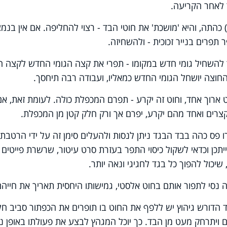
 לאחר הקריעה.
כהתה, והיא 'מושכת' את חוטי הבד - רצוי להחליפה. אם אין בנמ
פרים בנייר זכוכית - ולהשחיזה.
 להשחיל גומי חדש במקומו - תפרי את קצה הגומי החדש לקצה הג
החוצה יושחל הגומי החדש כמאליו, ועבודה רבה תיחסך.
ארוך אחד, וחוט זה יקרע - תפרם המכפלת כולה. לעומת זאת, אם
רים ואחד מהם יקרע, יפרם אך ורק חלק קטן מן המכפלת.
 פס כהה בבד הבגד ניתן לנסות ולהעלים סימן זה על ידי הרטבת
ייתכן וכדאי לשקול כיסוי התפר בעזרת סרט עיטור, שרשרת פייטים
 שיכול להפוך כל בגד לחגיגי ונאה יותר.
נסי לתפור אותם בחוט אלסטי, גמישותו היחסית תאריך את חייהם
הדורש גיהוץ יש ללפף את החוט בו תופרים את הכפתור סביב חל
 ויתרחק מעט מן הבד. כך יוכל המגהץ לבצע את פעולתו באופן נ