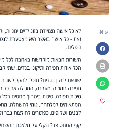
א
לא כל אישה מצויידת בזוג ידיים ימניות, 
א
זאת - כל אישה באשר היא מצטערת לנטוש 
נופלים.
פייסבוק
השורות הבאות מוקדשות באהבה לכל מי ש
הדפסה
הכל אודות תפירה ותיקוני בגדים. שתי ק
שונאת לתקן בגדים? תוכלי להקל לשנות 
ווטסאפ
תפירה חמודה ומזמינה, המכילה את כל ה
סיכות תפירה, סיכות ביטחון' מחטים בכל 
מועדפים
המתאימים למלתחה, גומי להשחלה, מחט ל
לבנים ושקופים, כפתורים לחולצות גבר ו
קוף המחט צר? הקלי על מלאכת ההשחלה 