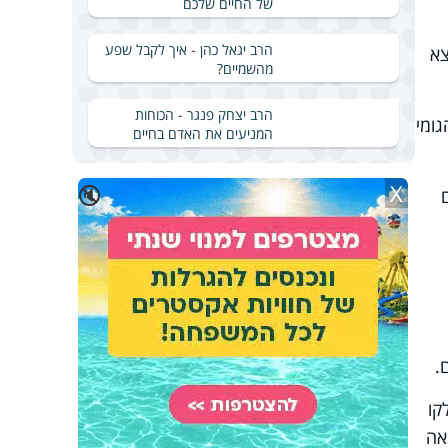
של החיים שלכם
הרב יגאל כהן - איך לקבל שפע
צא
מהשמיים?
הרב יצחק פנגר - הכוחות
ומי
המניעים את האדם בחיים
X
🔇
.
קו
אה