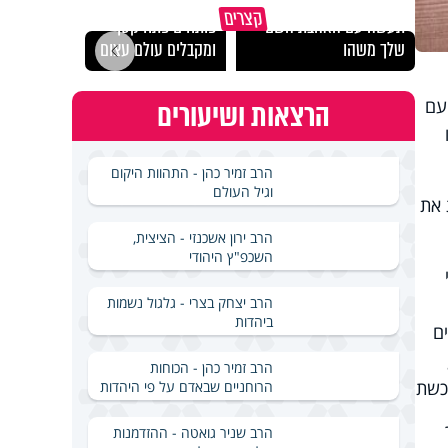
מכילי
קצרים
תעשה עם האהבת השם
פותחים פתח קטן -
במבחן
שלך משהו
ומקבלים עולם עצום
ואלתר
 עם
הרצאות ושיעורים
הרב זמיר כהן - התהוות היקום
וגיל העולם
 את
הרב ירון אשכנזי - הציצית,
השכפ"ץ היהודי
הרב יצחק בצרי - גלגול נשמות
ביהדות
ם
הרב זמיר כהן - הכוחות
רכשת
הרוחניים שבאדם על פי היהדות
הרב שניר גואטה - ההזדמנות