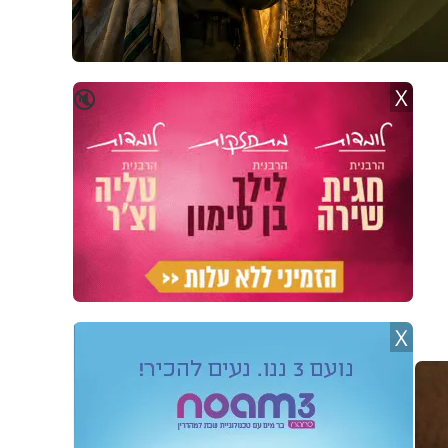
X
🔇
X