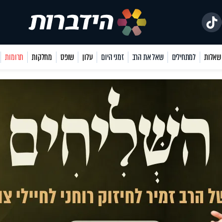
למתחילים
שאל את הרב
זמני היום
עלון
שופס
מחלקות
תרומות