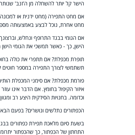
הישר קל יותר להשחלה מן ה'זנב' שנותר
אם מחט התפירה (מחט ידנית או למכונה) 
מחט אחרת, נוכל לבצע באמצעותה מספר ת
אם הגומי בבגד התרופף ונחלש, וברצונך
הישן, כך - כאשר תמשכי את הגומי הישן 
תופרת מכפלת? אם תתפרי את כולה בחוט 
תשתמשי לצורך התפירה במספר חוטים קצ
פורמת מכפלת? אם סימני המכפלת הותירו
איזור הקיפול בחומץ. אם הדבר אינו עוזר 
וכדומה. בחנויות הסידקית היצע רב ומגוון,
הכפתורים נתלשים ונושרים? בפעם הבאה 
בשעת סיום מלאכת תפירת כפתורים בבגד 
התחתון של הכפתור, כך שהכפתור יתרומם