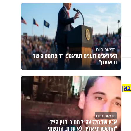
חדשות היום
האיראנים לועגים לטראמפ: "דיפלומטיה של
תיאטרון"
כאן
חדשות היום
אביו של חלל צה"ל תמיר וקנין הי"ד:
"התקשרתי אליך, לא ענית. הרגשתי