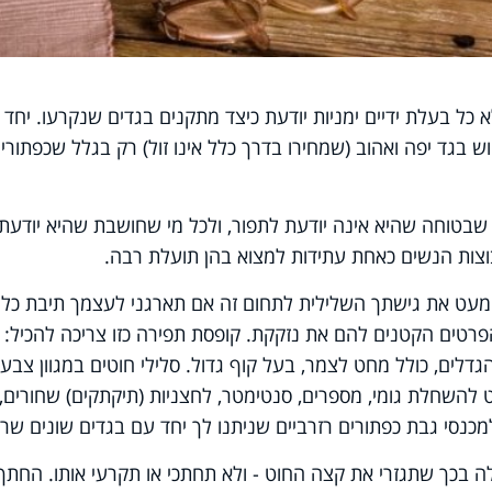
ולא כל בעלת ידיים ימניות יודעת כיצד מתקנים בגדים שנקרעו. יחד
בגד יפה ואהוב (שמחירו בדרך כלל אינו זול) רק בגלל שכפתוריו
בטוחה שהיא אינה יודעת לתפור, ולכל מי שחושבת שהיא יודעת
בוצות הנשים כאחת עתידות למצוא בהן תועלת רבה.
מעט את גישתך השלילית לתחום זה אם תארגני לעצמך תיבת כלי
פרטים הקטנים להם את נזקקת. קופסת תפירה כזו צריכה להכיל:
הגדלים, כולל מחט לצמר, בעל קוף גדול. סלילי חוטים במגוון צבעי
השחלת גומי, מספרים, סנטימטר, לחצניות (תיקתקים) שחורים,
למכנסי גבת כפתורים רזרביים שניתנו לך יחד עם בגדים שונים ש
בכך שתגזרי את קצה החוט - ולא תחתכי או תקרעי אותו. החתך