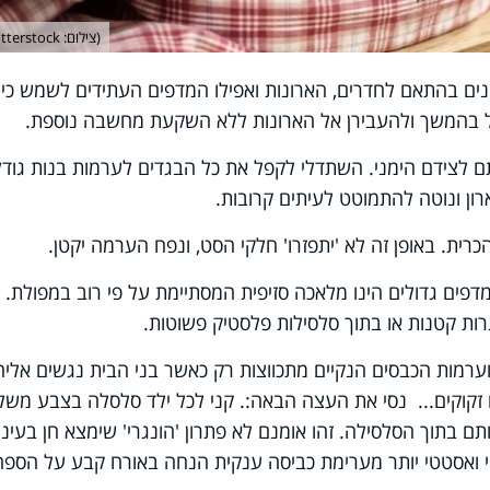
(צילום: shutterstock)
נים בהתאם לחדרים, הארונות ואפילו המדפים העתידים לשמש כי
ול בהמשך ולהעבירן אל הארונות ללא השקעת מחשבה נוספת.
ותם לצידם הימני. השתדלי לקפל את כל הבגדים לערמות בנות גודל
ון ונוטה להתמוטט לעיתים קרובות.
רית. באופן זה לא 'יתפזרו' חלקי הסט, ונפח הערמה יקטן.
מדפים גדולים הינו מלאכה סזיפית המסתיימת על פי רוב במפולת.
רות קטנות או בתוך סלסילות פלסטיק פשוטות.
מות הכבסים הנקיים מתכווצות רק כאשר בני הבית נגשים אליה
וקים... נסי את העצה הבאה:. קני לכל ילד סלסלה בצבע משלו
ם בתוך הסלסילה. זהו אומנם לא פתרון 'הונגרי' שימצא חן בעיני
טי ואסטטי יותר מערימת כביסה ענקית הנחה באורח קבע על הספה