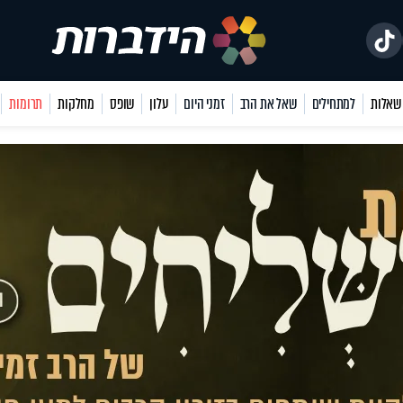
למתחילים
שאל את הרב
זמני היום
עלון
שופס
מחלקות
תרומות