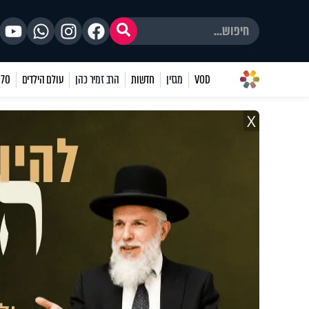
VOD
מגזין
חדשות
הרב זמיר כהן
עולם הילדים
70 שאלות
X