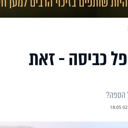
ל כביסה - זאת
 הספה?
02.0