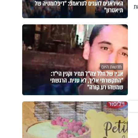
האיראנים לועגים לטראמפ: "דיפלומטיה של
ת
תיאטרון"
חדשות היום
אביו של חלל צה"ל תמיר וקנין הי"ד:
"התקשרתי אליך, לא ענית. הרגשתי
שמשהו רע קורה"