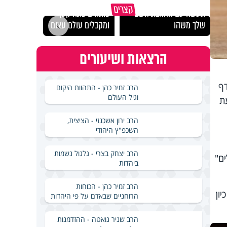
מכילי
קצרים
תעשה עם האהבת השם
פותחים פתח קטן -
במבחן
שלך משהו
ומקבלים עולם עצום
ואלתר
הרצאות ושיעורים
דף
הרב זמיר כהן - התהוות היקום
וגיל העולם
ת
הרב ירון אשכנזי - הציצית,
השכפ"ץ היהודי
הרב יצחק בצרי - גלגול נשמות
ם"
ביהדות
הרב זמיר כהן - הכוחות
ון
הרוחניים שבאדם על פי היהדות
הרב שניר גואטה - ההזדמנות