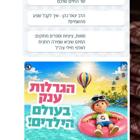
של החיים שלכם
הרב יגאל כהן - איך לקבל שפע
מהשמיים?
מזוזות, ציציות וספרים מחזקים:
המיזם שיביא שמירה רוחנית
לאלפי חיילי צה"ל
X
🔇