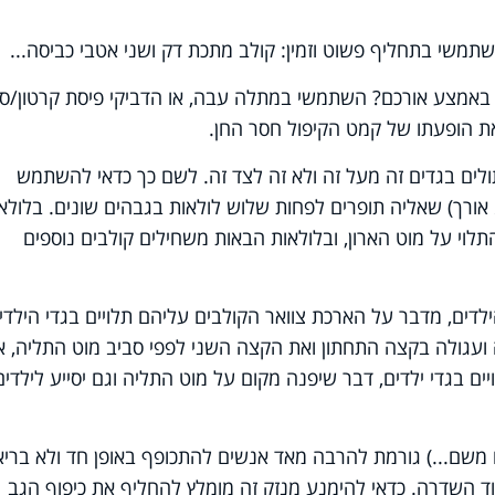
שתמשי בתחליף פשוט וזמין: קולב מתכת דק ושני אטבי כביסה...
באמצע אורכם? השתמשי במתלה עבה, או הדביקי פיסת קרטון/ספ
ת הופעתו של קמט הקיפול חסר החן.
ולים בגדים זה מעל זה ולא זה לצד זה. לשם כך כדאי להשתמש
 בד, (כעשר ס"מ רוחב וכ30 ס"מ אורך) שאליה תופרים לפחות שלוש לולאות בגבהים שונים. בלול
וי על מוט הארון, ובלולאות הבאות משחילים קולבים נוספים
לדים, מדבר על הארכת צוואר הקולבים עליהם תלויים בגדי הילדי
 ועגולה בקצה התחתון ואת הקצה השני לפפי סביב מוט התליה, א
ים בגדי ילדים, דבר שיפנה מקום על מוט התליה וגם יסייע לילדים
 משם...) גורמת להרבה מאד אנשים להתכופף באופן חד ולא בריא
ד השדרה. כדאי להימנע מנזק זה מומלץ להחליף את כיפוף הגב