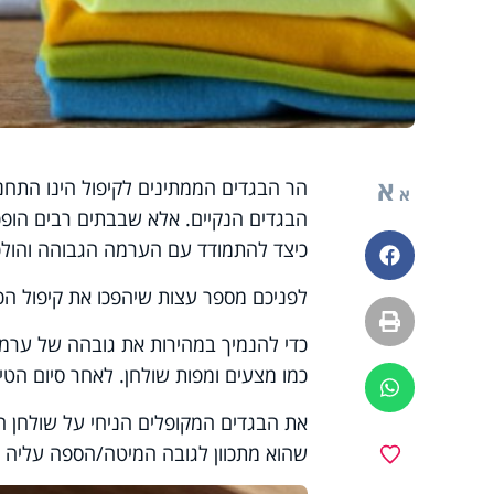
א
הר הבגדים הממתינים לקיפול הינו התח
א
הבגדים הנקיים. אלא שבבתים רבים הופכ
כיצד להתמודד עם הערמה הגבוהה והולכ
פייסבוק
לפניכם מספר עצות שיהפכו את קיפול הכבי
הדפסה
כדי להנמיך במהירות את גובהה של ערמת
כמו מצעים ומפות שולחן. לאחר סיום הטי
ווטסאפ
את הבגדים המקופלים הניחי על שולחן העו
שהוא מתכוון לגובה המיטה/הספה עליה
מועדפים