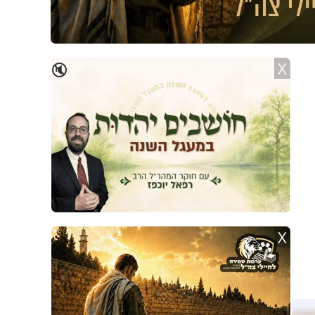
X
🔇
X