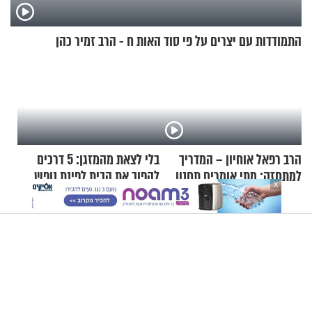
התמודדות עם יצרים על פי סוד האות ח - הרב זמיר כהן
הרב רפאל אוחיון – המדריך
בלי לצאת מהמזגן: 5 דרכים
למתחזק: מתי אומרים תחנון
להפוך את הבית לפינת נופש
X
ואיך עולים לתורה?
מעוצבת