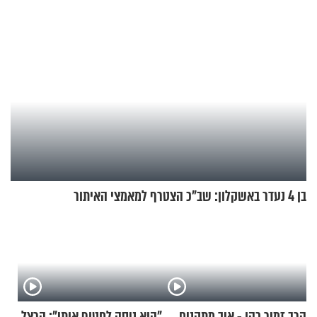
בן 4 נעדר באשקלון: שב"כ הצטרף למאמצי האיתור
הרב זמיר כהן - איך מתקנים
"הוא ניסה לחטוף אותי": הרצל