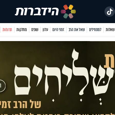
למתחילים
שאל את הרב
זמני היום
עלון
שופס
מחלקות
תרומות