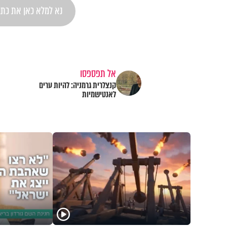
אל תפספסו
קנצלרית גרמניה: להיות ערים
לאנטישמיות