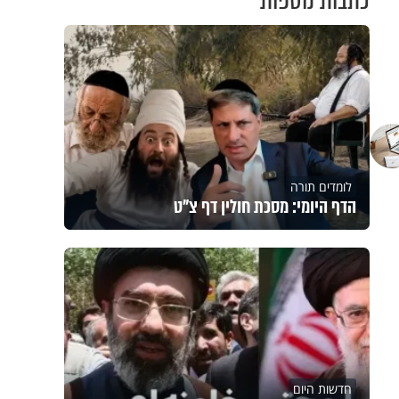
כתבות נוספות
לומדים תורה
הדף היומי: מסכת חולין דף צ"ט
חדשות היום