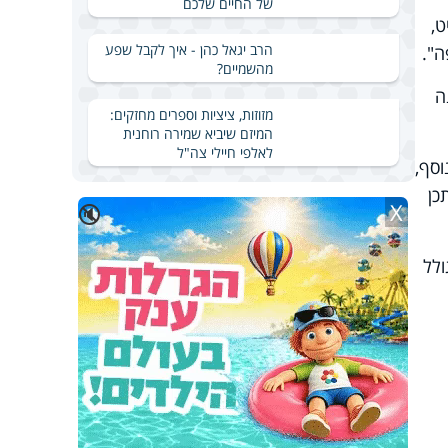
של החיים שלכם
ט,
הרב יגאל כהן - איך לקבל שפע
מהשמיים?
ה
מזוזות, ציציות וספרים מחזקים:
המיזם שיביא שמירה רוחנית
לאלפי חיילי צה"ל
וסף,
כן
X
🔇
ולל