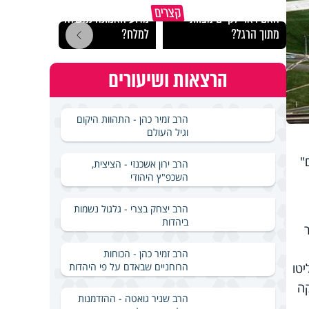
קצרים
האם ראוי לקיים מצוות
מדוע האמונה נמשלה
האם מ
מתוך הרגל?
למלח?
בשבת
הרצאות ושיעורים
הרב זמיר כהן - התהוות היקום
וגיל העולם
"
הרב ירון אשכנזי - הציצית,
השכפ"ץ היהודי
הרב יצחק בצרי - גלגול נשמות
ביהדות
ר
הרב זמיר כהן - הכוחות
הרוחניים שבאדם על פי היהדות
יטו
קה
הרב שניר גואטה - ההזדמנות