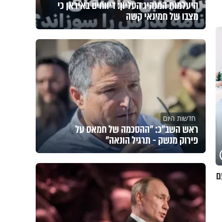
היעלמות המנהיג העליון: דיווחים באיראן כי
מצבו של חמינאי קשה
חדשות היום
ראש השב"כ: "ההסכמה של חמאס על
פירוק מנשק - תרגיל הונאה"
ם