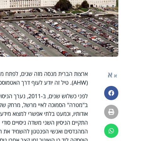
א
ארצות הברית מנסה מזה שנים, לפתח מע
א
(
AHW
). טיל זה יודע לעוף דרך האטמוספירה העליונה במ
פייסבוק
לפני כשלוש שנים,
הדפסה
אודותיו, וכמעט בלתי אפשרי למצוא מידע 
התקיים הניסיון השני משדה ניסויים סוד
המהנדסים ואנשי הפנטגון להשמיד את הט
ווטסאפ
הופסקה ליד כן השיגור זמן קצר אחרי ניסי