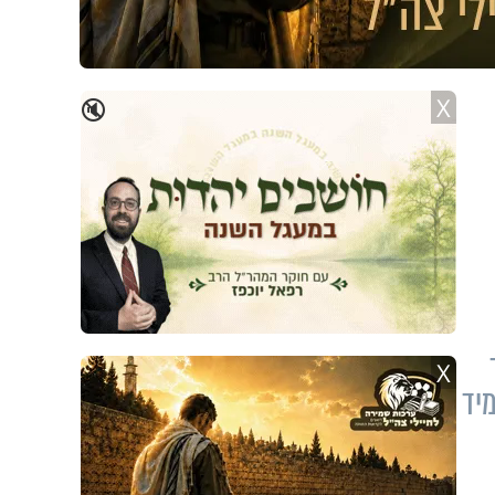
X
🔇
X
יד