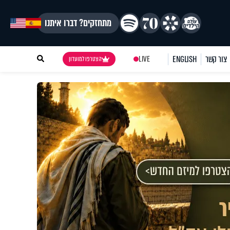
מתחזקים? דברו איתנו
צור קשר
ENGLISH
LIVE
הצטרפו למועדון