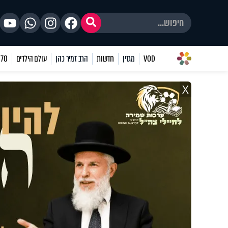
VOD
מגזין
חדשות
הרב זמיר כהן
עולם הילדים
70 שאלות
X