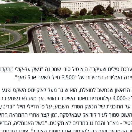
רכת טילים שעיקרה הוא טיל סודי שמכונה "נשק על-קולי מתקדם
הירות של "3,500 מייל לשעה או 5 מאך".
 ב-2011, נערך הניסוי הראשון שנחשב למוצלח, הוא שוגר מעל לאוקיינוס השקט ופגע
ב"מטרה" הסמוכה לאיי מרשל, מרחק של כ-4,000 קילומטרים מאזור השיגור בהוואי. אך מאז לא נשמע דב
על התוכנית של הנשק הסודי. השבוע, על פי הדיילי מייל הבריטי,
י השוכן סמוך לעיר קודיאק שבאלסקה. זמן קצר אחרי ההמראה החל
יל - מאחר והבחינו במדדים לא תקינים. "בשל האנומליה, הבדי
ון ההמראה וזאת כדי להבטיח את בטיחות הציבור", ציינו בפנטגון.