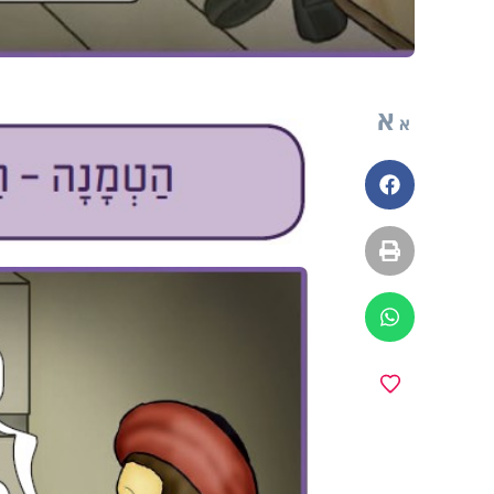
א
א
פייסבוק
הדפסה
ווטסאפ
מועדפים