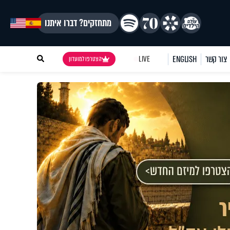
מתחזקים? דברו איתנו
צור קשר
ENGLISH
LIVE
הצטרפו למועדון