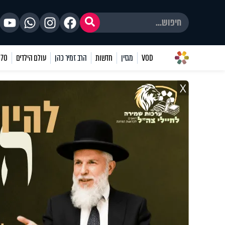
VOD
מגזין
חדשות
הרב זמיר כהן
עולם הילדים
70 שאלות
X