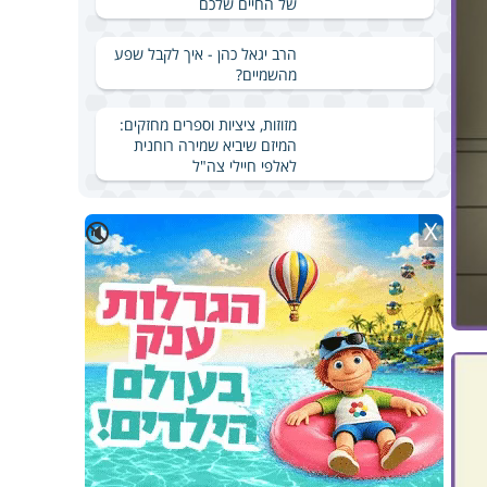
של החיים שלכם
הרב יגאל כהן - איך לקבל שפע
מהשמיים?
מזוזות, ציציות וספרים מחזקים:
המיזם שיביא שמירה רוחנית
לאלפי חיילי צה"ל
X
🔇