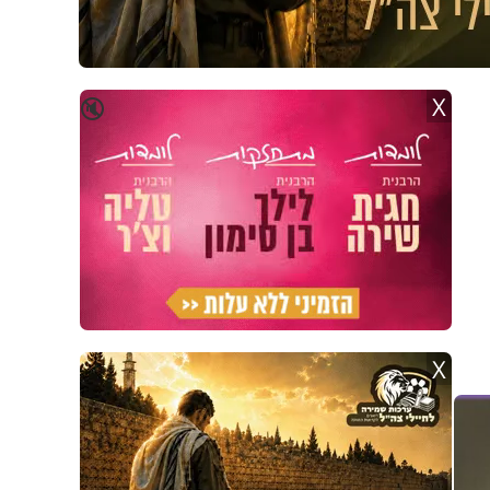
X
🔇
X