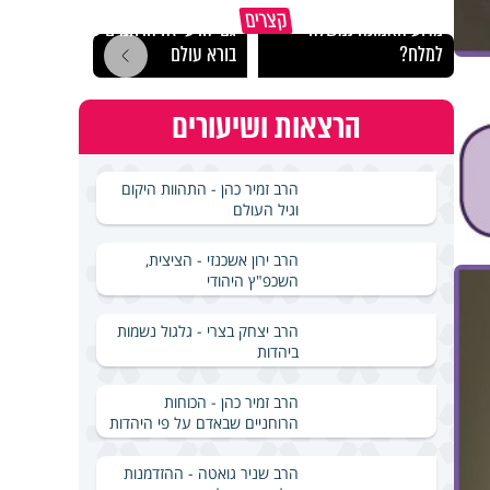
קצרים
מדוע האמונה נמשלה
גם ׳הרע׳ זה הרחמים של
האם מ
למלח?
בורא עולם
בשבת
הרצאות ושיעורים
הרב זמיר כהן - התהוות היקום
וגיל העולם
הרב ירון אשכנזי - הציצית,
השכפ"ץ היהודי
הרב יצחק בצרי - גלגול נשמות
ביהדות
הרב זמיר כהן - הכוחות
הרוחניים שבאדם על פי היהדות
הרב שניר גואטה - ההזדמנות