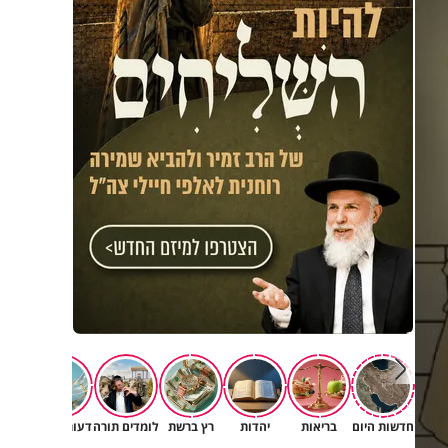
חדשות היום
בריאות
יהדות
רץ ברשת
לומדים תורה
דעות וטורים
תרב