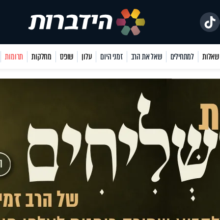
למתחילים
שאל את הרב
זמני היום
עלון
שופס
מחלקות
תרומות