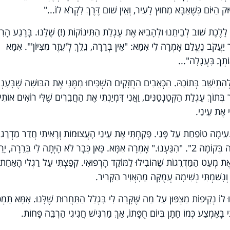
וּק הַיּוֹם כְּשֶׁאַבָּא מִחוּץ לָעִיר, וְאֵין שׁוּם דֶּרֶךְ לִקְרֹא לוֹ..."
ֵרִי לָלֶכֶת שׁוּב לְבֵיתֵנוּ וּלְהָבִיא אֶת עֶגְלַת הַתִּינוֹקוֹת (!) שֶׁלָּנוּ. בָּרֶגַע הָרִ
יַעֲקֹב נֶעֱלַם אָמְרָה לִי אִמָּא: "אֵין בְּרֵרָה, נֵלֵךְ לְ'עֵזֶר מִצִּיּוֹן'". אִמָּא
וֹתְךָ בָּעֲגָלָה"...
תְיַשֵּׁב בְּתוֹכָהּ. הַכְּאֵבִים הַחֲזָקִים הִשְׁכִּיחוּ מִמֶּנִּי אֶת הַבּוּשָׁה שֶׁבָּעִנְיָ
ְּתוֹךְ עֶגְלַת הַקְּטַנְטַנִּים, וַאֲנִי דִּמְיַנְתִּי אֶת הַחֲבֵרִים שֶׁלִּי רוֹאִים אוֹתִי,
ִי אֶת עֵינַי.
נְעִימָה טוֹפַחַת עַל פָּנַי. פָּקַחְתִּי אֶת עֵינַי הָעֲצוּמוֹת וְרָאִיתִי חֲדַר מַדְרֵגו
פָּשׁוּט וְנָקִי וְשֶׁלֶט קָטָן שֶׁעָלָיו כָּתוּב "מִרְפָּאָה בְּקוֹמָה 2". "הִגַּעְנוּ." אָמְרָה אִמָּא. כָּאן כְּבָר לֹא הָיְתָה לִי בְּרֵרָה, י
ֶת מְעַט הַמַּדְרֵגוֹת שֶׁהוֹבִילוּ לַמּוֹקֵד הָרְפוּאִי. קִפַּצְתִּי עַל רַגְלִי הָאַחַת,
 וְנָשַׁמְתִּי נְשִׁימָה עֲמֻקָּה מֵהָאֲוִיר הַקָּרִיר.
ּ לוֹ נְקִיפוֹת מַצְפּוּן עַל מַה שֶּׁקָּרָה לִי בִּגְלַל הַתַּחֲרוּת שֶׁלָּנוּ. אִמָּא תָּמְ
תִי בָּאֶמְצַע כְּמוֹ חָתָן בְּיוֹם חֻפָּתוֹ, אַךְ מַרְגִּישׁ חֲגִיגִי הַרְבֵּה פָּחוֹת.