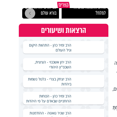
קצרים
מדוע האמונה נמשלה
גם ׳הרע׳ זה הרחמים של
האם מ
למלח?
בורא עולם
בשבת
הרצאות ושיעורים
הרב זמיר כהן - התהוות היקום
וגיל העולם
הרב ירון אשכנזי - הציצית,
ָה
השכפ"ץ היהודי
הרב יצחק בצרי - גלגול נשמות
ביהדות
ים,
הרב זמיר כהן - הכוחות
הרוחניים שבאדם על פי היהדות
תָּ
הרב שניר גואטה - ההזדמנות