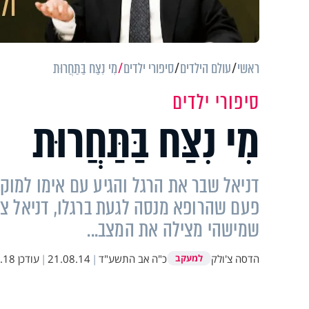
ראשי
עולם הילדים
סיפורי ילדים
מִי נִצַּח בַּתַּחֲרוּת
סיפורי ילדים
מִי נִצַּח בַּתַּחֲרוּת
דניאל שבר את הרגל והגיע עם אימו למוקד 
פעם שהרופא מנסה לגעת ברגלו, דניאל צו
שמישהי מצילה את המצב...
הדסה צ'ולק
כ"ה אב התשע"ד
|
21.08.14
|
עודכן
12:49
למעקב