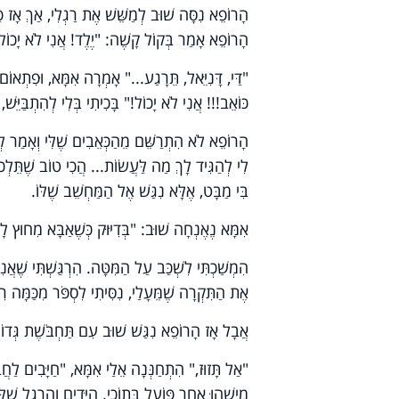
הָרוֹפֵא נִסָּה שׁוּב לְמַשֵּׁשׁ אֶת רַגְלִי, אַךְ אָז פָּגְ
הָרוֹפֵא אָמַר בְּקוֹל קָשֶׁה: "יֶלֶד! אֲנִי לֹא יָכוֹל 
"דַּי, דָּנִיֵּאל, תֵּרָגַע..." אָמְרָה אִמָּא, וּפִתְאוֹם
כּוֹאֵב!!! אֲנִי לֹא יָכוֹל!" בָּכִיתִי בְּלִי לְהִתְבַּיֵּש
הָרוֹפֵא לֹא הִתְרַשֵּׁם מֵהַכְּאֵבִים שֶׁלִּי וְאָמַר לְ
לִי לְהַגִּיד לָךְ מַה לַּעֲשׂוֹת... הֲכִי טוֹב שֶׁתֵּלְכוּ
בִּי מַבָּט, אֶלָּא נִגַּשׁ אֶל הַמַּחְשֵׁב שֶׁלּוֹ.
אִמָּא נֶאֶנְחָה שׁוּב: "בְּדִיּוּק כְּשֶׁאַבָּא מִחוּץ ל
הִמְשַׁכְתִּי לִשְׁכַּב עַל הַמִּטָּה. הִרְגַּשְׁתִּי שֶׁאֲנִ
אֶת הַתִּקְרָה שֶׁמֵּעָלַי, נִסִּיתִי לִסְפֹּר מִכַּמָּה ר
אֲבָל אָז הָרוֹפֵא נִגַּשׁ שׁוּב עִם תַּחְבֹּשֶׁת גְּדוֹל
"אַל תָּזוּז," הִתְחַנְּנָה אֵלַי אִמָּא, "חַיָּבִים לַחֲב
מִישֶׁהוּ אַחֵר פּוֹעֵל בְּתוֹכִי. הַיָּדַיִם וְהָרֶגֶל שֶׁ