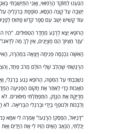
הִגַּעְנוּ לַמּוֹקֵד הָרְפוּאִי, וַאֲנִי הִתְיַשַּׁבְתִּי בּ
יָשְׁבָה עַל קְצֵה הַכִּסֵּא, טוֹפֶפֶת בְּרַגְלֶיהָ עַל
עוֹד קָשִׁישׁ יָשַׁב עִם סֵפֶר קֹדֶשׁ פָּתוּחַ לְפָנָיו ו
הָרוֹפֵא יָצָא לְרֶגַע מֵחֶדֶר הַטִפּוּלִים. "הֵי! הוּא 
'עֵזֶר מִצִּיוֹן' הֵם מְצֻיָּנִים, אֵין לְךָ מַה לִּדְאֹג!"
הָאִשָּׁה נִכְנְסָה פְּנִימָה וְיָצְאָה בִּמְהֵרָה, הָאִישׁ 
הִרְגַּשְׁתִּי שֶׁהַלֵּב שֶׁלִּי הוֹלֵם מֵרֹב פַּחַד, וְהִצ
נִשְׁכַּבְתִּי עַל הַמִּטָּה, הָרוֹפֵא נָגַע בְּרַגְלִי, וַ
כּוֹאֲבוֹת כְּדֵי לְאַתֵּר אֶת מְקוֹם הַפְּגִיעָה הַמְדֻיּ
מְדֻיֶּקֶת אֶת הַנֶּזֶק. הִתְפַּתַּלְתִּי מִיִּסּוּרִים. ל
וְלִבְכּוֹת וּלְנוֹפֵף בְּיָדַי וּבְרַגְלִי הַבְּרִיאָה. לֹא
"דָּנִיֵּאל, הַפְסֵק! הֵרָגַע!" אָמְרָה לִי אִמָּא כְּמוֹ
יָכֹלְתִּי, הַכְּאֵב הָאָיֹם הֵזִיז לִי אֶת הַיָּדַיִם וְאֶת