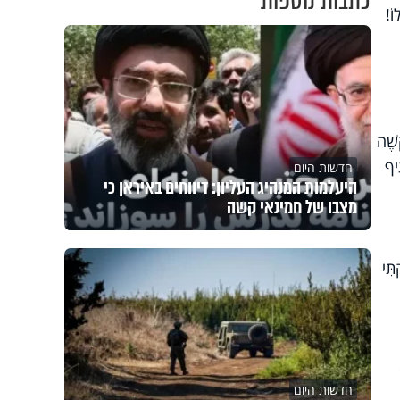
כתבות נוספות
וֹ!
ָשֶׁה
ִיף
חדשות היום
היעלמות המנהיג העליון: דיווחים באיראן כי
מצבו של חמינאי קשה
תִּי
חדשות היום