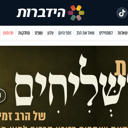
למתחילים
שאל את הרב
זמני היום
עלון
שופס
מחלקות
תרומות