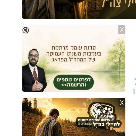
X
🔇
ד
X