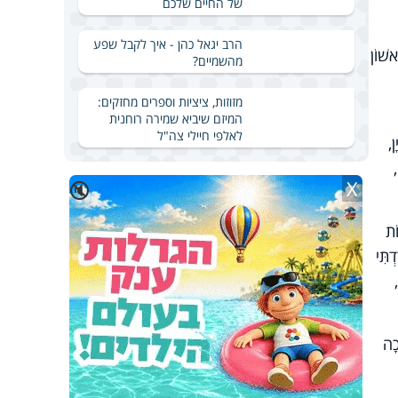
של החיים שלכם
הרב יגאל כהן - איך לקבל שפע
אשׁוֹן
מהשמיים?
מזוזות, ציציות וספרים מחזקים:
המיזם שיביא שמירה רוחנית
לאלפי חיילי צה"ל
ן,
X
🔇
ֹת
ָרַדְתִּי
כָה