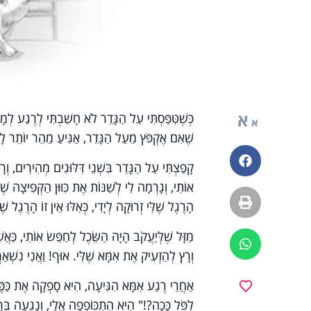
א
כְּשֶׁטִּפַּסְתִּי עַל הַגָּדֵר לֹא חָשַׁבְתִּי לְרֶגַע לְמ
א
שֶׁאִם אֶקְפֹּץ מֵעַל הַגָּדֵר, אַגִּיעַ מַהֵר יוֹתֵר לָר
פייסבוק
קָפַצְתִּי עַל הַגָּדֵר בִּשְׁנֵי דִּלּוּגִים מְהִירִים, וְ
אוֹתִי, וְגָרְמָה לִי לְשַׁנּוֹת אֶת כִּוּוּן הַקְּפִיצָה שׁ
הדפסה
הָרֶגֶל שֶׁלִּי זְרוּקָה לְיָדִי, כְּאִלּוּ אֵין זוֹ הָרֶגֶל ש
מַזָּל שֶׁלְּיַעֲקֹב הָיָה הַשֵּׂכֶל לְחַפֵּשׂ אוֹתִי, כַּא
ווטסאפ
וְרָץ לְהַזְעִיק אֶת אִמָּא שֶׁלִּי. אוּף! וַאֲנִי נִשְׁאַ
אַחֲרֵי רֶגַע אִמָּא הִגִּיעָה, הִיא סָפְקָה אֶת כַּפֶּיהָ ו
מועדפים
לִפֹּל כָּכָה?!" הִיא הִתְכּוֹפְפָה אֵלַי, וְנָגְעָה בְּר