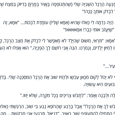
עָה הָרֶגֶל הַשְּׁנִיָּה שֶׁלִּי (שֶׁהִתְנוֹפְפָה בָּאֲוִיר בְּמֶרֶץ) בְּדִיּוּק בַּמֵּצַח שֶׁלּ
לִבְדֹּק אוֹתְךָ כָּכָה!"
 הָיָה נִדְמֶה לִי כְּאִלּוּ שֶׁהִיא (אִמָּא שֶׁלִּי!) עוֹמֶדֶת לִבְכּוֹת... "אִמָּא, זֶה
ׁ, "שֶׁיַּעֲזֹב אוֹתִי כְּבָר! אִמָּאאאא!"
אִמָּא: "תִּרְאִי, מִשּׁוּם שֶׁהַיֶּלֶד לֹא מְאַפְשֵׁר לִי לִבְדֹּק אֶת מַצַּב הָרֶגֶל, ק
 לְמִיּוּן יְלָדִים, וְגָמַרְנוּ. הִנֵּה אֲנִי רוֹשֵׁם לָךְ הַפְנָיָה." הוּא אֲפִלּוּ לֹא הֵע
ָעִיר..."
י לֹא יָכוֹל לָקוּם מִכָּאן עַכְשָׁו וּלְהָזִיז שׁוּב אֶת הָרֶגֶל הַמִּסְכֵּנָה שֶׁלִּי. בָּדַקְ
ִבּוּעִים הִיא עֲשׂוּיָה.
ָה וּלְבָנָה וְאָמַר: "לַחֲבֹשׁ צְרִיכִים בְּכָל מִקְרֶה, שֶׁלֹּא יָזוּז."
ֹשׁ לְךָ אֶת הָרֶגֶל!" אֲבָל בָּרֶגַע שֶׁהָרוֹפֵא נָגַע בִּי שׁוּב, הִרְגַּשְׁתִּי כְּאִלּוּ
לִּי הִתְחִילוּ לְהִתְעוֹפֵף שׁוּב בַּאֲוִיר. "דָּנִיֵּאל, תֵּרָגַע! אֲנִי מְבַקֶּשֶׁת... מַה