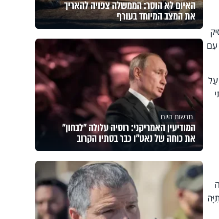
האיום לא הוסר: הממשלה צפויה להאריך
את המצב המיוחד בעורף
ִיק
ז עִם
 עַל
י
חדשות היום
המודיעין האמריקני: רוסיה עלולה "לבחון"
את כוחה של נאט"ו כבר בסתיו הקרוב
ה
יָּה