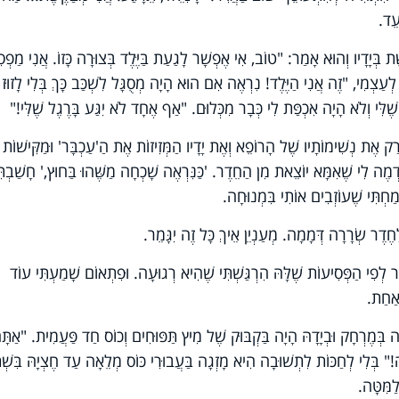
עֵד.
ת בְּיָדָיו וְהוּא אָמַר: "טוֹב, אִי אֶפְשָׁר לָגַעַת בַּיֶּלֶד בְּצוּרָה כָּזוֹ. אֲנִי מַפְס
 לְעַצְמִי, "זֶה אֲנִי הַיֶּלֶד! נִרְאֶה אִם הוּא הָיָה מְסֻגָּל לִשְׁכַּב כָּךְ בְּלִי לָזוּ
ֶׁלִּי וְלֹא הָיָה אִכְפַּת לִי כְּבָר מִכְּלוּם. "אַף אֶחָד לֹא יִגַּע בָּרֶגֶל שֶׁלִּי!"
 רַק אֶת נְשִׁימוֹתָיו שֶׁל הָרוֹפֵא וְאֶת יָדָיו הַמְּזִיזוֹת אֶת הַ'עַכְבָּר' וּמַקִּישׁוֹת
ֶה לִי שֶׁאִמָּא יוֹצֵאת מִן הַחֵדֶר. 'כַּנִּרְאֶה שָׁכְחָה מַשֶּׁהוּ בַּחוּץ,' חָשַׁבְתִּ
ַחְתִּי שֶׁעוֹזְבִים אוֹתִי בִּמְנוּחָה.
ֶדֶר שְׂרָרָה דְּמָמָה. מְעַנְיֵן אֵיךְ כָּל זֶה יִגָּמֵר.
ְפִי הַפְּסִיעוֹת שֶׁלָּהּ הִרְגַּשְׁתִּי שֶׁהִיא רְגוּעָה. וּפִתְאוֹם שָׁמַעְתִּי עוֹד
 אַחַת.
ְּמֶרְחָק וּבְיָדָהּ הָיָה בַּקְבּוּק שֶׁל מִיץ תַּפּוּחִים וְכוֹס חַד פַּעֲמִית. "אַתָּ
 בְּלִי לְחַכּוֹת לִתְשׁוּבָה הִיא מָזְגָה בַּעֲבוּרִי כּוֹס מְלֵאָה עַד חֶצְיָהּ בִּשְׁתִ
לַמִּטָּה.