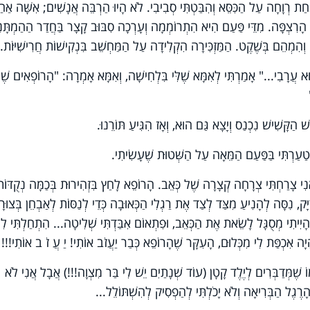
ְאַנְחַת רְוָחָה עַל הַכִּסֵּא וְהִבַּטְתִּי סְבִיבִי. לֹא הָיוּ הַרְבֵּה אֲנָשִׁים; אִשָּׁה אַח
 הָרִצְפָּה. מִדֵּי פַּעַם הִיא הִתְרוֹמְמָה וְעָרְכָה סִבּוּב קָצָר בַּחֲדַר הַהַמְתָּנ
ְהִמְהֵם בְּשֶׁקֶט. הַמַּזְכִּירָה הִקְלִידָה עַל הַמַּחְשֵׁב בִּנְקִישׁוֹת חֲרִישִׁיּוֹת.
עֲרָבִי..." אָמַרְתִּי לְאִמָּא שֶׁלִּי בִּלְחִישָׁה, וְאִמָּא אָמְרָה: "הָרוֹפְאִים שֶׁ
הַקָּשִׁישׁ נִכְנַס וְיָצָא גַּם הוּא, וְאָז הִגִּיעַ תּוֹרֵנוּ.
ְטַעַרְתִּי בַּפַּעַם הַמֵּאָה עַל הַשְּׁטוּת שֶׁעָשִׂיתִי.
אֲנִי צָרַחְתִּי צְרָחָה קְצָרָה שֶׁל כְּאֵב. הָרוֹפֵא לָחַץ בִּזְהִירוּת בְּכַמָּה נְקֻדּוֹת
ָק, נִסָּה לְהָנִיעַ מִצַּד לְצַד אֶת רַגְלִי הַכְּאוּבָה כְּדֵי לְנַסּוֹת לְאַבְחֵן בְּצוּר
ֹא הָיִיתִי מְסֻגָּל לָשֵׂאת אֶת הַכְּאֵב, וּפִתְאוֹם אִבַּדְתִּי שְׁלִיטָה... הִתְחַלְתִּי ל
 הָיָה אִכְפַּת לִי מִכְּלוּם, הָעִקָּר שֶׁהָרוֹפֵא כְּבַר יַעֲזֹב אוֹתִי! יַ עֲ זֹ ב אוֹתִי!!!
 שֶׁמְּדַבְּרִים לְיֶלֶד קָטָן (עוֹד שְׁנָתַיִם יֵשׁ לִי בַּר מִצְוָה!!!) אֲבָל אֲנִי לֹא
 הָרֶגֶל הַבְּרִיאָה וְלֹא יָכֹלְתִּי לְהַפְסִיק לְהִשְׁתּוֹלֵל...