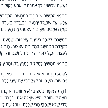
נַעֲשֶׂה עַכְשָׁו?" כָּךְ אָמְרָה לִי אִמָּא בְּקוֹל רוֹ
הָרוֹפֵא הִתְיַשֵּׁב שׁוּב לְיַד הַמַּחְשֵׁב, הַתַּחְבֹּשֶׁ
עַכְשָׁו עַד שֶׁהַיֶּלֶד יֵרָגַע!". "הַיֶּלֶד!" חָשַׁבְתִּי
כָּאֵלֶּה כְּאֵבִים אֲיֻמִּים!" עָצַמְתִּי אֶת הָעֵינַיִם ש
הִמְשַׁכְתִּי לִשְׁכַּב בְּעֵינַיִם עֲצוּמוֹת. שָׁמַעְתִּי
מִקְלֶדֶת הַמַּחְשֵׁב בִּמְהִירוּת עֲצוּמָה. הָיָה נִדְמ
לְעַצְמִי, אֲבָל לֹא הָיָה לִי כֹּחַ לַחְשֹׁב, וְרַק שָׂמ
הָרוֹפֵא הִמְשִׁיךְ לְהַקְלִיד בְּמֶרֶץ רַב, וּמִחוּץ לַח
לְפֶתַע נִכְנְסָה אִמָּא שׁוּב לַחֲדַר הָרוֹפֵא. כְּבָר ל
פְּסִיעוֹת. הֵי, מִי זֶה? פָּקַחְתִּי אֶת עֵינַי בְּבַת
זוֹ הָיְתָה אִשָּׁה נוֹסֶפֶת, לֹא אָחוֹת. הִיא עָמְדָה ב
רוֹצֶה לִשְׁתּוֹת?" הִיא שָׁאֲלָה אוֹתִי, "בְּבַקָּשָׁה!"
(כְּדֵי שֶׁלֹּא יִשָּׁפֵךְ! הֲרֵי שָׁכַבְתִּי!) וְהִגִּישָׁה לִי 