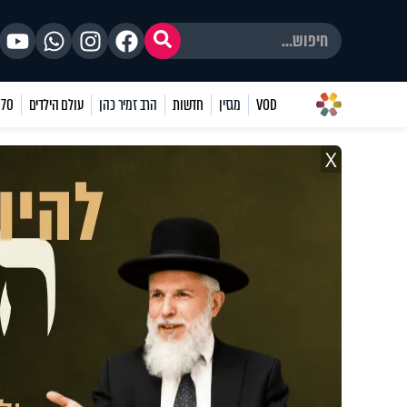
VOD
מגזין
חדשות
הרב זמיר כהן
עולם הילדים
70 שאלות
X