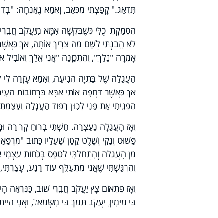
תִּדְאַג." קָפַצְתִּי מִכְּאֵב, וְאִמָּא נֶאֶנְחָה: "בְּדִיּ
הִסְמַקְתִּי כֻּלִּי כְּשֶׁבִּקְּשָׁה אִמָּא מִיַּעֲקֹב חֲב
לֹא הֵבַנְתִּי לְשֵׁם מָה צָרִיךְ אוֹתָהּ, אַךְ כַּאֲשֶׁר 
אָמְרָה "נֵלֵךְ", וְהִתְכַּוְּנָה "אֲנִי אֵלֵךְ וְאוֹבִיל א
הָעֲגָלָה שֶׁל בַּתְיָה הִגִּיעָה, וְאִמָּא עָזְרָה לִי לְהִ
אַךְ כַּאֲשֶׁר דָּחֲפָה אוֹתִי אִמָּא בִּרְחוֹבוֹת הָעִיר ב
הִפְנֵיתִי אֶת פָּנַי לְכִוּוּן רִפּוּד הָעֲגָלָה וְעָצַמְתּ
וְאָז הָעֲגָלָה נֶעֶצְרָה. חַשְׁתִּי בְּרוּחַ קְרִירָה וּ
מִן הָעֲגָלָה וְהִתְחַלְתִּי לְטַפֵּס בְּכֹחוֹת עַצְמִי א
וְהִרְגַּשְׁתִּי שֶׁאֲנִי מִתְעַלֵּף עוֹד רֶגַע, עָצַרְתִּי,
וְאָז פִּתְאוֹם צָץ יַעֲקֹב חֲבֵרִי שׁוּב, כַּנִּרְאֶה הָיו
בִּי מִיָּמִין, יַעֲקֹב תָּמַךְ בִּי מִשְּׂמֹאל, וַאֲנִי הָיִי