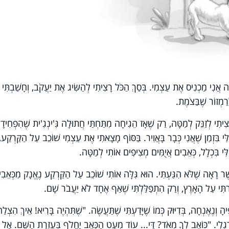
ָה אֲנִי מַכְנִיס אֶת עַצְמִי. בְּסַךְ הַכֹּל רָצִיתִי לְהַשִּׂיג אֶת יַעֲקֹב, וְחָשַׁבְתִּי
ַמְזוֹר שֶׁבַּצֹמֶת.
רָצִיתִי לְזַנֵּק לְמַטָּה, רַק שֶׁאָז הֵגִיחָה מִתַּחְתַּי חֲתוּלָה גִּ'ינְגִ'ית שֶׁהִפְחִיד
ֶלִּי בִּזְמַן שֶׁאֲנִי כְּבָר בָּאֲוִיר. בַּסּוֹף מָצָאתִי אֶת עַצְמִי שׁוֹכֵב עַל הַקַּרְקַע,
ֶׁלִּי בִּכְלָל, כְּאֵבִים אֲיֻמִּים מְצִיפִים אוֹתִי לְמַטָּה.
ֲשֶׁר רָאָה שֶׁלֹּא הִגַּעְתִּי. הוּא גִּלָּה אוֹתִי שׁוֹכֵב עַל הַקַּרְקַע נֶאֱנָק מִכְּאֵבִ
רְתִּי עַל הָאָרֶץ, וְרַק הִתְפַּלַּלְתִּי שֶׁאַף אֶחָד לֹא יַעֲבֹר שָׁם.
ְנֶאֶנְחָה, בְּדִיּוּק כְּמוֹ שֶׁיָּדַעְתִּי שֶׁתַּעֲשֶׂה. "שֶׁתִּהְיֶה בָּרִיא! אֵיךְ הִצְלַחְ
ַגְלִי. "כּוֹאֵב לְךָ מְאֹד? דַּי... עוֹד מְעַט הַכְּאֵב יַחֲלֹף בְּעֶזְרַת הַשֵּׁם. אַל