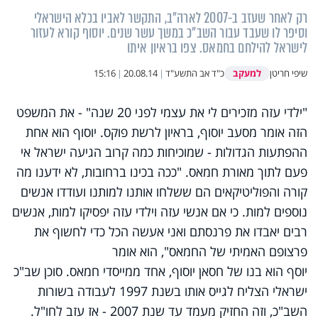
רק לאחר שעזב ב-2007 לארה"ב, התקשר לאביו בכלא הישראלי
וסיפר לו שעבד עבור השב"כ במשך עשר שנים. יוסוף קורא לעזור
לישראל להילחם בחמאס. צפו בראיון איתו
למעקב
שיפי חריטן
כ"ד אב התשע"ד
|
20.08.14
|
15:16
"ילדי עזה מזכירים לי את עצמי לפני 20 שנה" - את המשפט
הזה אומר מסעב יוסוף, בראיון לרשת פוקס. יוסוף הוא אחת
ההפתעות הגדולות - שמוכיחות כמה קרוב הגיעה ישראל אי
פעם לתוך מאורת חמאס. "ככה בכינו ברחובות, לא ידענו מה
קורה והפוליטיקאים הם ששלחו אותנו למותנו ועודדו אנשים
נוספים למות. כי אם אנשי עזה וילדי עזה יפסיקו למות, אנשים
רבים יאבדו את פרנסתם ואני אעשה הכל כדי לחשוף את
פרצופם האמיתי של החמאס", הוא אומר
יוסף הוא בנו של חסאן יוסוף, אחד ממייסדי חמאס. סוכן שב"כ
ישראלי הצליח לגייס אותו בשנת 1997 לעבודה בשורות
השב"כ, וזה החזיק מעמד עד שנת 2007 - אז עזב לחו"ל.