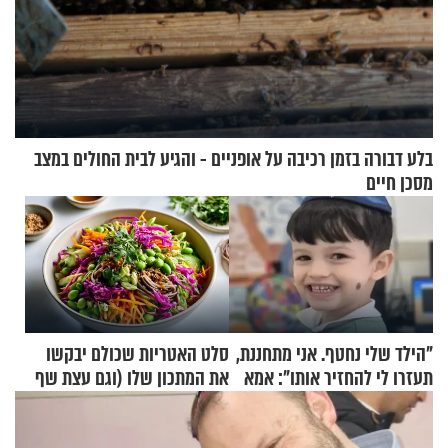
בלע דבורה בזמן רכיבה על אופניים - והגיע לבית החולים במצב
מסכן חיים
"הילד שלי נחטף. אני מתחננת,
סלט האטריות שכולם יבקשו
תעזרו לי להחזיר אותו": אמא
את המתכון שלו (וגם עצת שף
של יובל בן ה-4 בריאיון דומע
להגשת הרוטב)