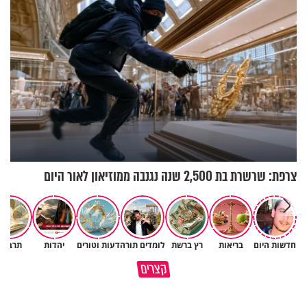
צרפת: שרשרת בת 2,500 שנה נגנבה ממוזיאון לאור היום
חדשות היום
בריאות
רץ ברשת
לומדים תורה
דעות וטורים
יהדות
תרבות
גם ׳הרע׳ זה הרחמים של בורא
קצרים
מדוע האמונה נמשלה למלח?
עולם