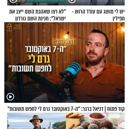
יש לי מושג עם עודד הרוש -
"לא רצו שאהבת השם ייצג את
תפילין
ישראל": חנינת השם גורדון
בריאיון מעורר השראה
קוד פתוח | דניאל ברגר: "ה-7 באוקטובר גרם לי לחפש תשובות"