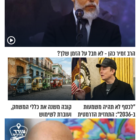
הרב זמיר כהן - לא חבל על הזמן שלך?
"לכסף לא תהיה משמעות
קובה משנה את כללי המשחק,
ב-2036": התחזית הדרמטית
ועוברת לשימוש
של אילון מאסק על עתיד
בתלת־אופנועים סולאריים
הכלכלה