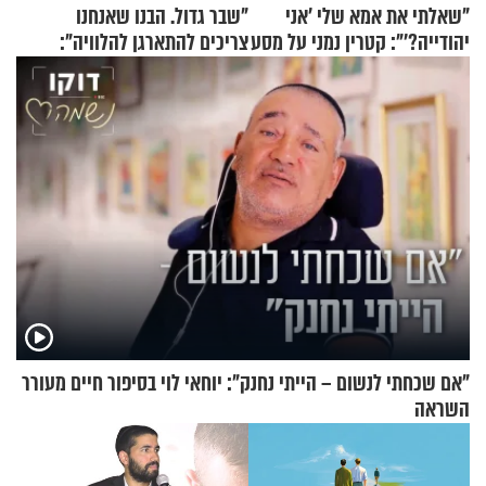
"שאלתי את אמא שלי 'אני
"שבר גדול. הבנו שאנחנו
יהודייה?'": קטרין נמני על מסע
צריכים להתארגן להלוויה":
ההתחזקות המרגש
זוגיות במבחן, הפעם עם מרים
וגד דנינו
"אם שכחתי לנשום – הייתי נחנק": יוחאי לוי בסיפור חיים מעורר
השראה