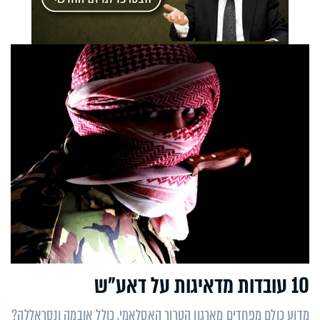
10 עובדות מדאיגות על דאע"ש
מדוע כולם מפחדים מארגון הטרור האסלאמי, כולל אובמה ונסראללה?