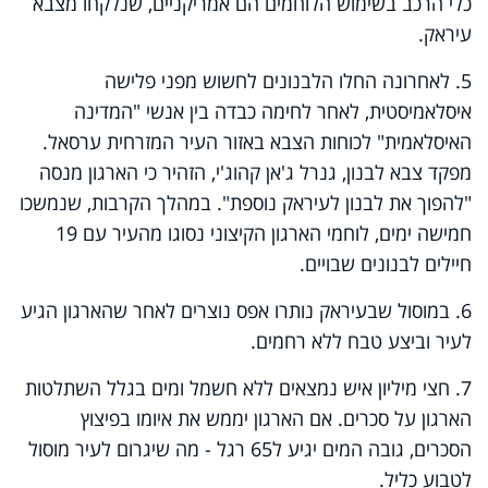
כלי הרכב בשימוש הלוחמים הם אמריקניים, שנלקחו מצבא
עיראק.
5. לאחרונה החלו הלבנונים לחשוש מפני פלישה
איסלאמיסטית, לאחר לחימה כבדה בין אנשי "המדינה
האיסלאמית" לכוחות הצבא באזור העיר המזרחית ערסאל.
מפקד צבא לבנון, גנרל ג'אן קהוג'י, הזהיר כי הארגון מנסה
"להפוך את לבנון לעיראק נוספת". במהלך הקרבות, שנמשכו
חמישה ימים, לוחמי הארגון הקיצוני נסוגו מהעיר עם 19
חיילים לבנונים שבויים.
6. במוסול שבעיראק נותרו אפס נוצרים לאחר שהארגון הגיע
לעיר וביצע טבח ללא רחמים.
7. חצי מיליון איש נמצאים ללא חשמל ומים בגלל השתלטות
הארגון על סכרים. אם הארגון יממש את איומו בפיצוץ
הסכרים, גובה המים יגיע ל65 רגל - מה שיגרום לעיר מוסול
לטבוע כליל.