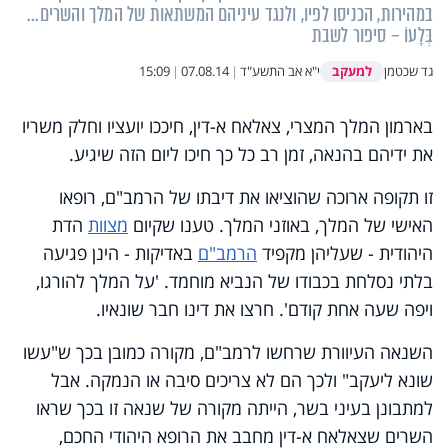
במהירות, הכניסו לפיו, ולנגד עיניהם המשתאות של המלך והשרים...
בְּלָעוֹ – סיפור לשבת
למעקב
גד שכטמן
י"א אב התשע"ד
|
07.08.14
|
15:09
בארמון המלך המצרי, צאלאח א-דין, חיככו יועציו וחלק משריו
את ידיהם בהנאה, זמן רב כל כך חיכו ליום הזה שיגיע.
זו תקופה ארוכה שהוציאו את דיבתו של הרמב"ם, רופאו
האישי של המלך, באוזני המלך. טענו שקיום
מצוות
הדת
היהודית - שעליהן מקפיד
הרמב"ם
באדיקות - הינן פגיעה
בלתי נסלחת בכבודו של הנביא מוחמד. 'על המלך להורגו,
ויפה שעה אחת קודם'. חרצו את דינו חבר שונאיו.
השנאה העיוורת שרחשו לרמב"ם, מקורה כמובן בכך ש"עשו
שונא ליעקב" ולכך הם לא צריכים סיבה או הנמקה. אבל
למתבונן בעיני בשר, הייתה מקורה של שנאה זו בכך שראו
השרים שצאלאח א-דין מחבב את הרופא היהודי החכם,