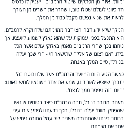
'מוות'. איזה מן הפתקים שייטול הרמב"ם - יעניק לו כרטיס
חד-כיווני לעולם שכולו טוב, וישחרר את השרים מן הצורך
לראות את שנוא נפשם מקבל כבוד מן המלך.
המלך שלא ידע דבר וחצי דבר ממזימתם שלח וקרא לרמב"ם.
הוא התנצל בפניו עמוקות על שהוא נאלץ לשמוע ליועציו, אך
ניחמו בכך שהרי הרמב"ם מאמין באלוקי עולם אשר הכל
בידו. "אם רצונו של אללה שתישאר חי - הרי שכך יעלה
בגורל", סיים המלך באנחה.
כאשר הגיע היום המיועד והרמב"ם צעד שלו ובוטח בה'
יתברך שיוציא לאור דינו, שמע את אחד משונאיו לוחש באוזנו:
'היום הזה ניפטר ממך לנצח'.
מאחר ומדובר בגורל, תהה הרמב"ם כיצד בטוחים שונאיו
שהפתק 'מוות' יעלה בגורלו. חכך בדעתו ולפתע אורו עיניו.
ברוחב בינתו שהתחדדה משנים של עמל התורה ניחש על
אתר את מזימתם.