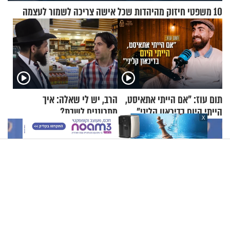
10 משפטי חיזוק מהיהדות שכל אישה צריכה לשמור לעצמה
תום עוז: "אם הייתי אתאיסט,
הרב, יש לי שאלה: איך
הייתי היום בדיכאון קליני"
מתכוננים לשבת?
X