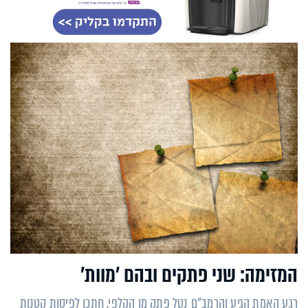
המזימה: שני פתקים ובהם 'מוות'
רגע האמת הגיע והרמב"ם נטל פתק מן הקלפי, חתכו לפיסות קטנות