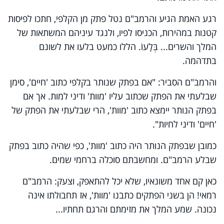
רגע האמת הגיע והרמב"ם נטל פתק מן הקלפי, חתכו לפיסות
קטנות במהירות, הכניסו לפיו, ולנגד עיניהם המשתאות של
המלך והשרים... בְּלָעוֹ. הללו כמעט בלעו את לשונם
בתדהמה.
והרמב"ם הסביר: "אם בפתק שנותר בקלפי כתוב 'חיים', סימן
שבלעתי את הפתק שכתוב עליו 'מוות' ודיני למות. אך אם
בפתק הנותר יימצא כתוב 'מוות', הרי שבלעתי את הפתק של
'חיים' ודיני לחיות".
כמובן שבפתק הנותר היה כתוב 'מוות', כפי שהיה כתוב בפתק
שבלע הרמב"ם. ומחשבתם סוכלה ברחמי שמים.
כאן קם אחד משונאיו, שלא יכל להתאפק, וצעק: הרמב"ם
רמאי! הן בשני הפתקים כתבנו 'מוות', אז תחבולתו אינה
נכונה. שמע המלך את מזימתם והרגם תחתיו...