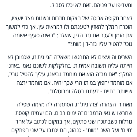
ומעדיפו על פניהם. זאת לא יכלו לסבול.
לאחר תקופה ארוכה של הצקות חוזרות ונשנות מצד יועציו,
הוכרח המלך להאזין לטענתם ולו למראית עין. אך כדי למשוך
את הזמן ולעכב את גזר הדין, שאלם: "באיזה סעיף אשמה
נוכל להטיל עליו גזר-דין מוות?"
השרים והיועצים לא התרגשו משאלה הגיונית זו, שכמובן לא
הייתה עליה תשובה אמיתית. בחלקלקות לשונם נאמו באוזני
המלך: "אם מבזה הוא את מוחמד נביאנו, עליך להטיל גורל,
אם מוחמד יחפוץ במותו הרי שכך יהיה. אם מוחמד ירצה
שייוותר בחיים - דעתנו בטלה ומבוטלת".
מאחורי הצהרה 'צדקנית' זו, הסתתרה לה מזימה שפלה
שחרשו שונאי הרמב"ם זה ימים רבים. הם יעמידו קופסת
גורלות כשבתוכה שני פתקים, אך במקום לכתוב על אחד
'חיים' ועל השני 'מוות' - כנהוג, הם יכתבו על שני הפתקים