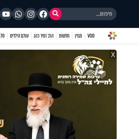
VOD
מגזין
חדשות
הרב זמיר כהן
עולם הילדים
70 שאלות
X