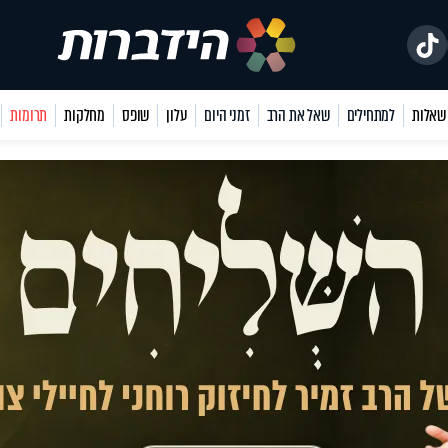
למתחילים
שאל את הרב
זמני היום
עלון
שופס
מחלקות
תרומות