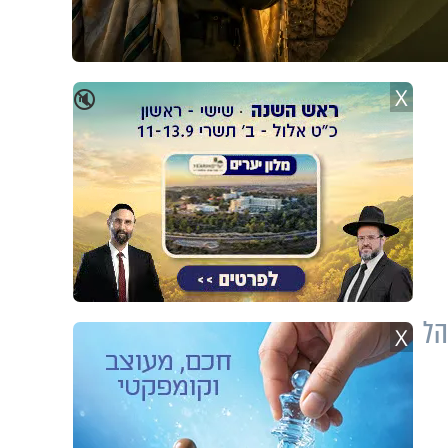
X
🔇
הל
X