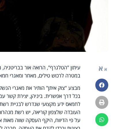
א
עיתון "הטלגרף", הרואה אור בבריטניה, מ
א
במטרה לרכוש טילים, מאחר ומאגרי חמא
פייסבוק
מבצע "צוק איתן" הותיר את מאגרי הנש
בכל דרך אפשרית. ביניהן, יצירת קשר עם 
הדפסה
לחמאס ידע מקצועי שנדרש לבניית רשת 
העובדה שלצפון קוריאה, יש רשת מנהרות
על פי הדיווח, היקף העסקה שווה מאות א
ווטסאפ
רצינות ובכדי לקדם את העסקה. חברה לבנ