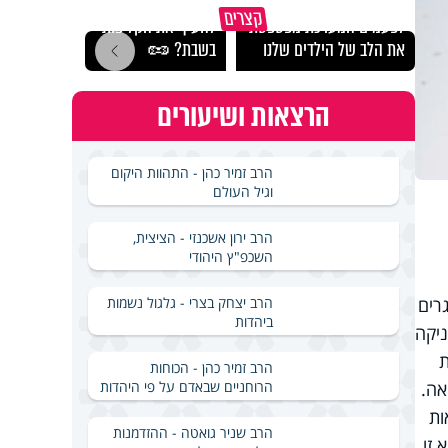
מותר לנשוף על בוטנים כדי
קצרים
לפעמים המערכת מפספסת
להעיף את הקליפות
חתכו
את הלב של הילדים שלנו
בשבת? 🥜
לחשו
הרצאות ושיעורים
הרב זמיר כהן - התהוות היקום
וגיל העולם
הרב ירון אשכנזי - הציצית,
השכפ"ץ היהודי
הרב יצחק בצרי - גלגול נשמות
רים
ביהדות
ניקה
ת
הרב זמיר כהן - הכוחות
הרוחניים שבאדם על פי היהדות
אה.
ות
הרב שניר גואטה - ההזדמנות
 זו