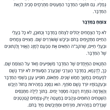
גְּמַלָּיו. גַּם תּוֹשָׁבֵי הַמִּדְבָּר הַמְּעַטִּים מִתְרַכְּזִים סְבִיב לִנְאַת
הַמִּדְבָּר.
צוֹמֵחַ בַּמִּדְבָּר
לֹא כָּל הַצְּמָחִים יְכוֹלִים לִצְמֹחַ בַּמִּדְבָּר וְכַמּוּבָן, לֹא כָּל בַּעֲלֵי
הַחַיִּים מִתְקַיְּמִים בַּחֹם וּבַיֹּבֶשׁ שֶׁשּׁוֹרְרִים שָׁם. מְצוּיִים צְמָחִים
וּבַעֲלֵי חַיִּים, שֶׁהקב"ה הִתְאִים אֶת טִבְעָם לְמֶזֶג הָאֲוִיר וֶלַנְּתוּנִים
שֶׁל הַמִּדְבָּר.
הַתְּנָאִים הַמְּיֻחָדִים שֶׁל הַמִּדְבָּר מַשְׁפִּיעִים מְאֹד עַל הַצּוֹמֵחַ שָׁם.
כָּךְ, לְדֻגְמָא, בַּמִּדְבָּר הָעַרְבִי שֶׁבַּעֲרַב הַסָּעוּדִית לֹא יוֹרֵד גֶּשֶׁם
לִפְעָמִים בְּמֶשֶׁךְ חָמֵשׁ שָׁנִים. פִּתְאוֹם, מוֹפִיעַ עָנָן בִּשְׁמֵי הַמִּדְבָּר
וּבְעִקְבוֹתָיו יוֹרֵד גֶּשֶׁם סוֹחֵף. הוּא נִסְפַּג בִּמְהִירוּת בַּחוֹל הַיָּבֵשׁ
וְהָאֲדָמָה נוֹתֶרֶת רְטֻבָּה מִסְפַּר יָמִים. בְּתוֹךְ לַיְלָה מִתְכַּסִּים
הַשְּׁטָחִים הַחוּמִים-צְהֻבִּים בְּמַעֲטֵה יָרֹק-צְמָחִים קְטַנְטַנִּים
שֶׁגְּדֵלִים בִּמְהִירוּת, פּוֹרְחִים וּמִתְיַבְּשִׁים מִיָּד בַּחֹם.