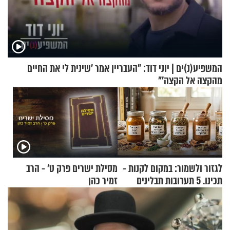
המשפיע(נ)ים | יוני דוד: "העבריין אמר 'שינית לי את החיים
מהקצה אל הקצה'"
לגזור ולשמור: במקום לקנות -
מסילת ישרים פרק ט’ - הרב
תכינו. 5 תערובות תבלינים
זמיר כהן
שמתאימות להכל