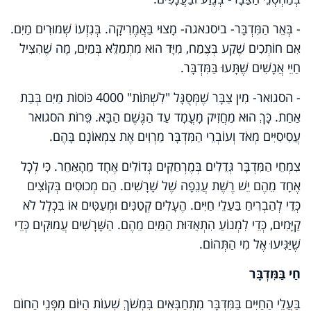
- בְּאֵר הַמִּדְבָּר- ביסנאגה- מָצוּי בַּאֲמֶרִיקָה. בְּגִזְעוֹ שְׁמוּרִים מַיִם.
אִם חוֹתְכִים שֶׁקַע בְּצֶמַח, מִיָּד הוּא מִתְמַלֵּא בְּמַיִם, מָה שֶׁהִצִּיל
חַיֵּי אֲנָשִׁים שֶׁתָּעוּ בַּמִּדְבָּר.
- הסגואר- מִין צַבָּר שֶׁמְּסֻגָּל "לִשְׁתּוֹת" 4000 כּוֹסוֹת מַיִם בְּבַת
אַחַת. כָּךְ הוּא מַחֲזִיק מָעֳמָד עַד הַגֶּשֶׁם הַבָּא. פֵּרוֹת הסגואר
עֲסִיסִיִּים מְאֹד וְעוֹבְרֵי הַמִּדְבָּר מַרְוִים אֶת צִמְאוֹנָם בָּהֶם.
צִמְחֵי הַמִּדְבָּר גְּדֵלִים בְּמֶרְחַקִּים גְּדוֹלִים אֶחָד מֵהָאַחֵר. כִּי לְכָל
אֶחָד מֵהֶם יֵשׁ רֶשֶׁת עֲנֵפָה שֶׁל שָׁרָשִׁים. הֵם מְכוּסִים בְּקוֹצִים
כְּדֵי לְהַבְרִיחַ בַּעַלֵי חַיִּים. הֶעָלִים קְטַנִּים וּמְעַטִּים אוֹ בִּכְלָל לֹא
קַיָּמִים, כְּדֵי לִמְנוֹעַ הִתְאַדּוּת הַמַּיִם מֵהֶם. הַשָּׁרָשִׁים עֲמוּקִים כְּדֵי
שֶׁיַּגִּיעוּ אֶל מִי הַתְּהוֹם.
חַי בַּמִּדְבָּר
בַּעֲלֵי הַחַיִּים בַּמִּדְבָּר מִתְחַבְּאִים בִּמְשֹׁךְ שְׁעוֹת הַיּוֹם מִפְּנֵי הַחוֹם