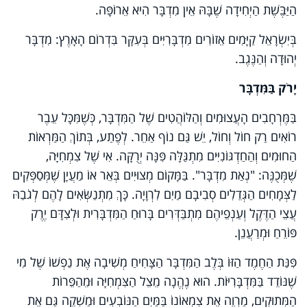
הַיַּבֶּשֶׁת הַיְחִידָה שֶׁבָּהּ אֵין מִדְבָּר הִיא אֵרוֹפָּה.
בְּיִשְׂרָאֵל קַיָּמִים אֵזוֹרִים מִדְבָּרִיִּים בְּעִקָּר בִּדְרוֹם הָאָרֶץ: מִדְבָּר
יְהוּדָה וְהַנֶּגֶב.
יָרֹק בַּמִּדְבָּר
בַּמֶּרְחָבִים הָעֲצוּמִים וְהַלּוֹהֲטִים שֶׁל הַמִּדְבָּר, כְּשֶׁמִּכָּל עֵבֶר
רוֹאִים רַק חוֹל וְחוֹל, יֵשׁ גַּם נוֹף אַחֵר. לְפֶתַע, בְּתוֹךְ הַמַּרְאוֹת
הַחוּמִים וְהַחַדְגּוֹנִיִּים מִתְגַּלָּה פִּנָּה יְרֻקָּה. אִי שֶׁל צִמְחִיָּה,
שֶׁמְּכֻנֶּה: "נְאַת מִדְבָּר". בַּמָּקוֹם מְצוּיִים בְּאֵר אוֹ מַעֲיָן שֶׁמְּסַפְּקִים
לַצְּמָחִים הַגְּדֵלִים סְבִיבָם מַיִם לִרְוָיָה. כָּךְ מִתְנַשְּׂאִים לָהֶם לְגֹבַהּ
עֲצֵי הַדֶּקֶל וְעַנְפֵיהֶם מִתְבַּדְּרִים בָּרוּחַ הַמִּדְבָּרִית וּלְצִדָּם יֶרֶק
פּוֹרֵחַ וּמְרַעֲנֵן.
פִּנַּת הַחֶמֶד הַזּוֹ בְּלֶב הַמִּדְבָּר הַצָּחִיחַ מְשִׁיבָה אֶת נַפְשׁוֹ שֶׁל מִי
שֶׁנּוֹדֵד בַּמִּדְבָּרִיּוֹת. הוּא נֶהֱנָה מֵצֵל הַצִּמְחִיָּה וּמֵהַפֵּרוֹת
הַמְּתוּקִים, מַרְוֶה אֶת צִמְאוֹנוֹ בַּמַּיִם הַנּוֹבְעִים וּמַשְׁקֶה גַּם אֶת