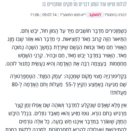
לגלות שיש עוד המון דברים מרתקים שחבויים בו
למעקב
דבורה בוימגולד
י"א תמוז התשע"ד
|
09.07.14
|
11:06
כְּשֶׁמַּזְכִּירִים מִדְבָּר חוֹשְׁבִים מִיָּד עַל הֲמוֹן חוֹל, יֹבֶשׁ וְחֹם.
הַתֵּיאוּר הַזֶּה קָרוֹב מְאֹד לַמְּצִיאוּת. כִּי מִדְבָּר הוּא אֵזוֹר שֶׁבּוֹ מֶזֶג
הָאֲווִיר חַם מְאֹד וְכַמּוּת הַגֶּשֶׁם שֶׁיּוֹרֶדֶת בְּמֶשֶׁךְ הַשָּׁנָה נְמוּכָה
מְאֹד. הָאֲווִיר בַּמִּדְבָּר יָבֵשׁ מְאֹד, חַם וּבָהִיר. קַרְנֵי הַשֶּׁמֶשׁ
מְחַמְּמוֹת בְּעָצְמָה רַבָּה אֶת הָאֲדָמָה וְהִיא נַעֲשֵׂית כְּתַנּוּר לוֹהֵט.
בְּקָלִיפוֹרְנִיָּה מָצוּי מָקוֹם שֶׁמְּכֻנֶּה: 'עֵמֶק הַמָּוֶת'. הַטֶּמְפֶּרָטוּרָה
שָׁם מַגִּיעָה בְּאֶמְצַע הַקַּיִץ לְ-55 מַעֲלוֹת וְחֹם הָאֲדָמָה לְ-80
מַעֲלוֹת!!
אֵין פֶּלֶא שֶׁאָדָם שֶׁנִּקְלַע לַמִּדְבָּר וְשׁוֹהֶה שָׁם אֲפִלּוּ זְמַן קָצָר
מַרְגִּישׁ בְּחֹם נוֹרָא. גּוּפוֹ מַזִּיעַ וְהוּא מְאַבֵּד נוֹזְלִים. בִּגְלַל הַיֹּבֶשׁ
הֶחָזָק שֶׁשּׂוֹרֵר בַּמִּדְבָּר אֵינֶנּוּ חָשׁ בְּזֵעָה. כָּל אֵלֶּה גּוֹרְמִים
לְהִתְיַבְּשׁוּת שֶׁעֲלוּלָה לְהָבִיא לִסְחַרְחוֹרוֹת, לְסַכָּנָה לִלְקוֹת בְּמַכַּת