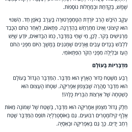
שֶׁמֶשׁ, בְּקַדַּחַת וּבְמַחֲלוֹת נוֹסָפוֹת.
עֵקֶב הַיֹּבֶשׁ הָרַב יוֹרֶדֶת הַטֶּמְפֶּרָטוּרָה בָּעֶרֶב בְּאֹפֶן חַד. הַשִּׁנּוּי
הוּא קִיצוֹנִי וְאֵינוֹ מִתְרַחֵשׁ בְּהַדְרָגָה. פִּתְאוֹם, לְאַחַר הַחֹם הַכָּבֵד
מַרְגִּישִׁים בְּקֹר. לָכֵן, מִי שֶׁחַי בַּמִּדְבָּר, כְּמוֹ הַבֶּדוּאִים, יוֹדֵעַ שֶׁיֵּשׁ
לִלְבֹּשׁ בְּגָדִים עָבִים וַאֲרֻכִּים שֶׁמְּגִנִּים בְּמֶשֶׁךְ הַיּוֹם מִפְּנֵי הַחֹם
הָעַז וּבַלַּיְלָה מִפְּנֵי הַקֹּר הַפִּתְאוֹמִי.
מִדְבָּרִיּוֹת בָּעוֹלָם
רֶבַע מִשֶּׁטַח כַּדּוּר הָאָרֶץ הוּא מִדְבָּר. הַמִּדְבָּר הַגָּדוֹל בָּעוֹלָם
הוּא מִדְבָּר סַהֲרָה שֶׁבִּצְפוֹן אַפְרִיקָה. שִׁטְחוֹ הֶעָצוּם הוּא
כְּשִׁטְחָהּ שֶׁל אַרְצוֹת הַבְּרִית כֻּלָּהּ!!
חֵלֶק גָּדוֹל מִצְּפוֹן אַמֶרִיקָה הוּא מִדְבָּר, בְּשֶׁטַח שֶׁל שְׁמוֹנֶה מֵאוֹת
אֶלֶף קִילוֹמֶטְרִים רִבּוּעִים. גַּם בְּאוֹסְטְרַלְיָה תּוֹפֵס הַמִּדְבָּר שֶׁטַח
רְחַב יָדַיִם. כָּךְ גַּם בְּאַפְרִיקָה וּבְאַסְיָה.