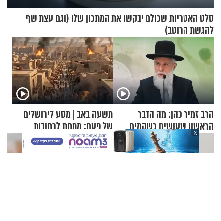
סלט האטריות שכולם יבקשו את המתכון שלו (וגם עצת שף
להגשת הרוטב)
הרב זמיר כהן: מה הדבר
תשעה באב | מסע לירושלים
הראשון שעושים כשקמים
של פעם: מתחת לרחובות
X
בבוקר?
ירושלים