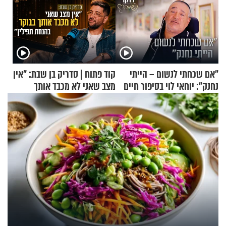
"אם שכחתי לנשום – הייתי
קוד פתוח | סדריק בן שבת: "אין
נחנק": יוחאי לוי בסיפור חיים
מצב שאני לא מכבד אותך
מעורר השראה
בבוקר בהנחת תפילין"