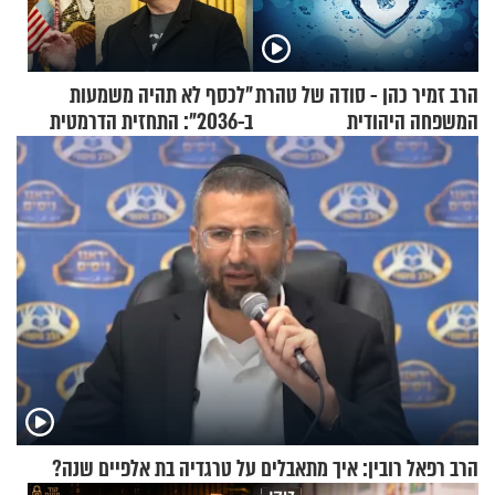
הרב זמיר כהן - סודה של טהרת
"לכסף לא תהיה משמעות
המשפחה היהודית
ב-2036": התחזית הדרמטית
של אילון מאסק על עתיד
הכלכלה
הרב רפאל רובין: איך מתאבלים על טרגדיה בת אלפיים שנה?