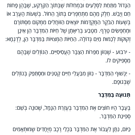
הַגָּדוֹל מִתַּחַת לַסְּלָעִים וּבִמְחִלּוֹת שֶׁבְּתוֹךְ הַקַּרְקַע, שֶׁבָּהֶן פָּחוֹת
חַם וְיָבֵשׁ. חֵלֶק מֵהֶם מִתְחַפְּרִים בְּתוֹךְ הַחוֹל. בְּשְׁעוֹת הָעֶרֶב אוֹ
בְּשְׁעוֹת הַבֹּקֶר הַמֻּקְדָּמוֹת יוֹצְאִים הַזּוֹחֲלִים מִמְּקוֹם מִסְתּוֹרָם
וּמְחַפְּשִׂים טֶרֶף. מִטֶבַע בְּרִיאָתָן שֶׁל חַיּוֹת הַמִּדְבָּר הֵן אֵינָן
זְקוּקוֹת לְכַמוּת מַיִם גְּדוֹלָה. הַחַיּוֹת הַמְּצוּיוֹת בַּמִּדְבָּר הֵן, לְדֻגְמָא:
- ירבוע - שֶׁנִּזּוֹן מִפֵּרוֹת הַצַּבָּר הָעֲסִיסִיִּים. הַנּוֹזְלִים שֶׁבָּהֶם
מַסְפִּיקִים לוֹ.
- יַנְשׁוּף הַמִּדְבָּר - נִזּוֹן מִבַּעֲלֵי חַיִּים קְטַנִּים וּמִסְתַּפֵּק בְּנוֹזְלִים
שֶׁבְּגוּפָם.
תְּנוּעָה בַּמִּדְבָּר
בֶּעָבָר הָיוּ חוֹצִים אֶת הַמִּדְבָּר בְּעֶזְרַת הַגָּמָל, שֶׁכּוּנָה בְּשֵׁם:
סְפִינַת הַמִּדְבָּר.
כַּיּוֹם, נִתָּן לַעֲבוֹר אֶת הַמִּדְבָּר בִּכְלֵי רֶכֶב מְיֻחָדִים ֹשֶמוּתְאָמִים