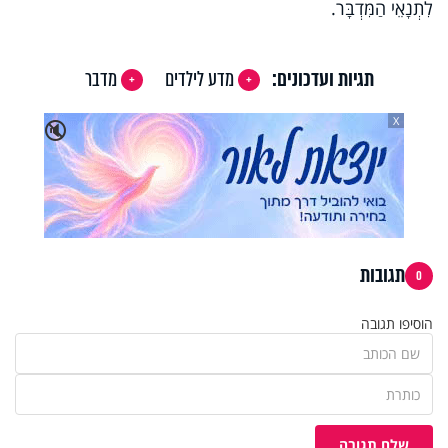
לִתְנָאֵי הַמִּדְבָּר.
תגיות ועדכונים:
מדע לילדים
מדבר
X
🔇
תגובות
0
הוסיפו תגובה
שלח תגובה