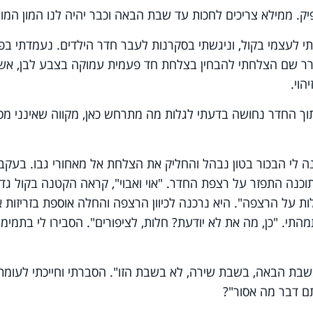
ק. ממילא צריכים לחכות עד שבת הבאה וכבר יהיה לנו המון המון"
 לעצמי בקול, וניגשתי בסקרנות לעבר חדר הילדים. נעמדתי בפ
ר שם הצלחתי להבחין בצלחת חד פעמית עמוקה בצבע לבן, אש
הוי.
וך החדר נחושה בדעתי לגלות מה מתרחש כאן, מקווה שאינני מ
 ענה לי הבכור בטון נבהל והחליק את הצלחת אל מאחורי גבו. בעקב
ה התפזר על רצפת החדר. "אוי ואבוי", קראה הקטנה בקול גדו
ת על הרצפה". היא נרכנה לכיוון הרצפה והחלה אוספת בזריזות 
התי. "כן, מה את לא יודעת? חלות, לציפורים". הסבירו לי בתמימו
 בשבת הבאה, בשבת שירה, לא בשבת הזו". הסברתי וחייכתי לעומת
ם דבר מה אסור"?