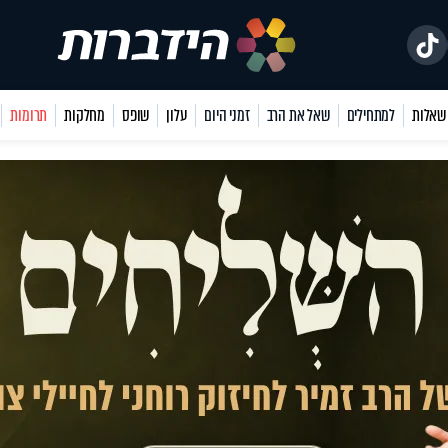
למתחילים
שאל את הרב
זמני היום
עלון
שופס
מחלקות
תרומות