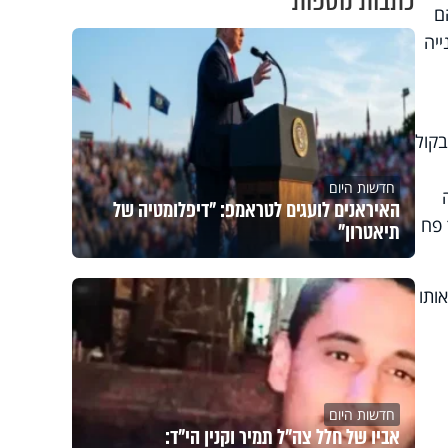
כתבות נוספות
ם
יה
בקול
חדשות היום
האיראנים לועגים לטראמפ: "דיפלומטיה של
 פח
תיאטרון"
ותו
חדשות היום
אביו של חלל צה"ל תמיר וקנין הי"ד: