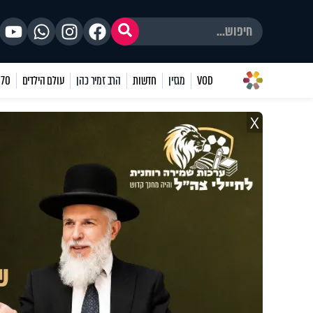
VOD
מגזין
חדשות
הרב זמיר כהן
עולם הילדים
70 שאלות
X