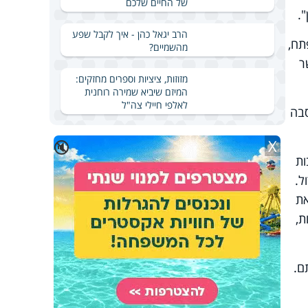
של החיים שלכם
.
הרב יגאל כהן - איך לקבל שפע
תח,
מהשמיים?
ר
מזוזות, ציציות וספרים מחזקים:
המיזם שיביא שמירה רוחנית
לאלפי חיילי צה"ל
סבה
X
🔇
ות
ל.
את
ת,
ם.