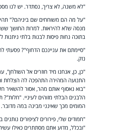
"לא משנה, לא צריך, נסתדר. יש לנו מספי
"על מה הם משוחחים שם ביניהם?" תהיתי
מנסה שלא להיראות. למרות החושך ששר
בתוכה נחות פיסות לבנות בלתי ניתנות לזי
"סיימתם את עניינכם הדחוף"? פסעתי לת
נזק.
"כן, כן, אנחנו מיד חוזרים אל השולחן",
התנועה המהירה התהפכה לה הצלחת ותוכנ
"בוא נאסוף אותם מהר, אסור להשאיר חלו
הלבנים הבלתי מזוהים לעיניי. "חלות"? תמ
המומים מכך שאינני מבינה במה מדובר.
"חמודים שלי, פירורים לציפורים נותנים
"ובכלל, מדוע אתם מסתתרים כאילו עשית