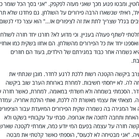
חלוטין, ומבטו פגוע מכך שאני מעזה לפקפק. "אני בסך הכל שומר כ
ית', ראיתי שנשארו הרבה פירורים על השולחן. גם פחדנו שלא תר
בים בגלל שצריך לתת את זה לציפורים אז..." הוא עצר כדי לנשום.
החלטתי לשתף פעולה בעניין. וכי מדוע לא? חזרנו יחד חזרה לשולחן,
ספנו יחד את כל הפירורים מהשולחן. הם אחזו בשקית כמו אוחזי
יא נשמרה אחר כבוד במגירתם של הילדים, בעוד הם חוזרים
ת.
 ערב ביקשה הקטנה רשות ללכת לרגע לחדר. מובן שנתתי את
ה לה. לא ייחסתי חשיבות. למחרת בארוחת הערב שוב ביקשה
דר. הסכמתי בשמחה ולא חשדתי במאומה. למחרת, כאשר חזרה ע
. מצאתי את עצמי מאשרת לה ללכת, ואותי הולכת אחריה. עמדת
 אל המגירה בה נשמרה שקית הפירורים המיועדת עבור הציפורים
אחת ותחבה לתוכה את אגרופה. סבתי על עקבותיי בשקט ולא
בקשה חזרה על עצמה בפעם המי יודע כמה, אמרתי לקטנה שארש
ה. "אני מבטיחה לא לכעוס", הוספתי כאשר קלטתי את מבטה