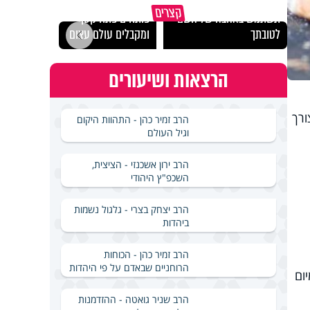
מכילי
קצרים
תשתמש באהבה של השם
פותחים פתח קטן -
במבחן
לטובתך
ומקבלים עולם עצום
ואלתר
הרצאות ושיעורים
ורך
הרב זמיר כהן - התהוות היקום
וגיל העולם
הרב ירון אשכנזי - הציצית,
השכפ"ץ היהודי
הרב יצחק בצרי - גלגול נשמות
ביהדות
הרב זמיר כהן - הכוחות
הרוחניים שבאדם על פי היהדות
ום
הרב שניר גואטה - ההזדמנות