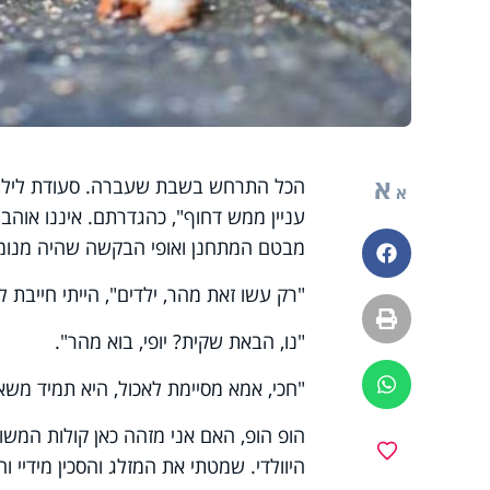
א
הכל התרחש בשבת שעברה. סעודת ליל שב
א
עניין ממש דחוף", כהגדרתם. איננו אוהב
מבטם המתחנן ואופי הבקשה שהיה מנומס 
פייסבוק
"רק עשו זאת מהר, ילדים", הייתי חייבת
הדפסה
"נו, הבאת שקית? יופי, בוא מהר".
ווטסאפ
"חכי, אמא מסיימת לאכול, היא תמיד משא
הופ הופ, האם אני מזהה כאן קולות המשו
מועדפים
היוולדי. שמטתי את המזלג והסכין מידיי והט