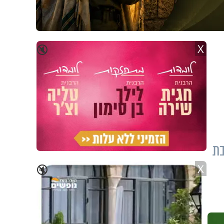
X
🔇
בת
X
🔇