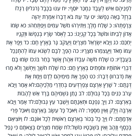
לִפְנֵיהֶם אִישׁ לְעֶבֶד נִמְכַּר יוֹסֵף: יח עִנּוּ בַכֶּבֶל (רגליו) רַגְלוֹ
בַּרְזֶל בָּאָה נַפְשׁוֹ: יט עַד עֵת בֹּא דְבָרוֹ אִמְרַת יְהוָה
צְרָפָתְהוּ: כ שָׁלַח מֶלֶךְ וַיַּתִּירֵהוּ מֹשֵׁל עַמִּים וַיְפַתְּחֵהוּ: כא שָׂמוֹ
אָדוֹן לְבֵיתוֹ וּמֹשֵׁל בְּכָל קִנְיָנוֹ: כב לֶאְסֹר שָׂרָיו בְּנַפְשׁוֹ וּזְקֵנָיו
יְחַכֵּם: כג וַיָּבֹא יִשְׂרָאֵל מִצְרָיִם וְיַעֲקֹב גָּר בְּאֶרֶץ חָם: כד וַיֶּפֶר אֶת
עַמּוֹ מְאֹד וַיַּעֲצִמֵהוּ מִצָּרָיו: כה הָפַךְ לִבָּם לִשְׂנֹא עַמּוֹ לְהִתְנַכֵּל
בַּעֲבָדָיו: כו שָׁלַח מֹשֶׁה עַבְדּוֹ אַהֲרֹן אֲשֶׁר בָּחַר בּוֹ:כז שָׂמוּ בָם
דִּבְרֵי אֹתוֹתָיו וּמֹפְתִים בְּאֶרֶץ חָם: כח שָׁלַח חֹשֶׁךְ וַיַּחְשִׁךְ וְלֹא מָרוּ
אֶת (דברוו) דְּבָרוֹ: כט הָפַךְ אֶת מֵימֵיהֶם לְדָם וַיָּמֶת אֶת
דְּגָתָם: ל שָׁרַץ אַרְצָם צְפַרְדְּעִים בְּחַדְרֵי מַלְכֵיהֶם:לא אָמַר וַיָּבֹא
עָרֹב כִּנִּים בְּכָל גְּבוּלָם: לב נָתַן גִּשְׁמֵיהֶם בָּרָד אֵשׁ לֶהָבוֹת
בְּאַרְצָם: לג וַיַּךְ גַּפְנָם וּתְאֵנָתָם וַיְשַׁבֵּר עֵץ גְּבוּלָם:לד אָמַר וַיָּבֹא
אַרְבֶּה וְיֶלֶק וְאֵין מִסְפָּר: לה וַיֹּאכַל כָּל עֵשֶׂב בְּאַרְצָם וַיֹּאכַל פְּרִי
אַדְמָתָם: לו וַיַּךְ כָּל בְּכוֹר בְּאַרְצָם רֵאשִׁית לְכָל אוֹנָם: לז וַיּוֹצִיאֵם
בְּכֶסֶף וְזָהָב וְאֵין בִּשְׁבָטָיו כּוֹשֵׁל:לח שָׂמַח מִצְרַיִם בְּצֵאתָם כִּי נָפַל
פַּחְדָּם עֲלֵיהֶם: לט פָּרַשׂ עָנָן לְמָסָךְ וְאֵשׁ לְהָאִיר לָיְלָה: מ שָׁאַל