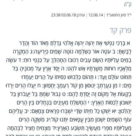
ק"ה
י"ד סיון התשע"ד
|
12.06.14
|
עודכן
03.06.18 23:38
פרק קד
א בָּרְכִי נַפְשִׁי אֶת יְהוָה יְהוָה אֱלֹהַי גָּדַלְתָּ מְּאֹד הוֹד וְהָדָר
לָבָשְׁתָּ: ב עֹטֶה אוֹר כַּשַּׂלְמָה נוֹטֶה שָׁמַיִם כַּיְרִיעָה:ג הַמְקָרֶה
בַמַּיִם עֲלִיּוֹתָיו הַשָּׂם עָבִים רְכוּבוֹ הַמְהַלֵּךְ עַל כַּנְפֵי רוּחַ: ד עֹשֶׂה
מַלְאָכָיו רוּחוֹת מְשָׁרְתָיו אֵשׁ לֹהֵט: ה יָסַד אֶרֶץ עַל מְכוֹנֶיהָ בַּל
תִּמּוֹט עוֹלָם וָעֶד: ו תְּהוֹם כַּלְּבוּשׁ כִּסִּיתוֹ עַל הָרִים יַעַמְדוּ
מָיִם: ז מִן גַּעֲרָתְךָ יְנוּסוּן מִן קוֹל רַעַמְךָ יֵחָפֵזוּן: ח יַעֲלוּ הָרִים יֵרְדוּ
בְקָעוֹת אֶל מְקוֹם זֶה יָסַדְתָּ לָהֶם: ט גְּבוּל שַׂמְתָּ בַּל יַעֲבֹרוּן בַּל
יְשׁוּבוּן לְכַסּוֹת הָאָרֶץ: י הַמְשַׁלֵּחַ מַעְיָנִים בַּנְּחָלִים בֵּין הָרִים
יְהַלֵּכוּן: יא יַשְׁקוּ כָּל חַיְתוֹ שָׂדָי יִשְׁבְּרוּ פְרָאִים צְמָאָם: יב עֲלֵיהֶם
עוֹף הַשָּׁמַיִם יִשְׁכּוֹן מִבֵּין עֳפָאיִם יִתְּנוּ קוֹל:יג מַשְׁקֶה הָרִים
מֵעֲלִיּוֹתָיו מִפְּרִי מַעֲשֶׂיךָ תִּשְׂבַּע הָאָרֶץ:יד מַצְמִיחַ חָצִיר לַבְּהֵמָה