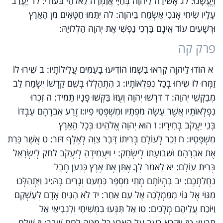
וְיֶעֱשָׁנוּ: לג אָשִׁירָה לַיהוָה בְּחַיָּי אֲזַמְּרָה לֵאלֹהַי בְּעוֹדִי: לד יֶעֱרַב
עָלָיו שִׂיחִי אָנֹכִי אֶשְׂמַח בַּיהוָה: לה יִתַּמּוּ חַטָּאִים מִן הָאָרֶץ
וּרְשָׁעִים עוֹד אֵינָם בָּרְכִי נַפְשִׁי אֶת יְהוָה הַלְלוּיָהּ:
פרק קה
א הוֹדוּ לַיהוָה קִרְאוּ בִּשְׁמוֹ הוֹדִיעוּ בָעַמִּים עֲלִילוֹתָיו: ב שִׁירוּ לוֹ
זַמְּרוּ לוֹ שִׂיחוּ בְּכָל נִפְלְאוֹתָיו: ג הִתְהַלְלוּ בְּשֵׁם קָדְשׁוֹ יִשְׂמַח לֵב
מְבַקְשֵׁי יְהוָה: ד דִּרְשׁוּ יְהוָה וְעֻזּוֹ בַּקְּשׁוּ פָנָיו תָּמִיד: ה זִכְרוּ
נִפְלְאוֹתָיו אֲשֶׁר עָשָׂה מֹפְתָיו וּמִשְׁפְּטֵי פִיו:ו זֶרַע אַבְרָהָם עַבְדּוֹ
בְּנֵי יַעֲקֹב בְּחִירָיו: ז הוּא יְהוָה אֱלֹהֵינוּ בְּכָל הָאָרֶץ
מִשְׁפָּטָיו: ח זָכַר לְעוֹלָם בְּרִיתוֹ דָּבָר צִוָּה לְאֶלֶף דּוֹר: ט אֲשֶׁר כָּרַת
אֶת אַבְרָהָם וּשְׁבוּעָתוֹ לְיִשְׂחָק: י וַיַּעֲמִידֶהָ לְיַעֲקֹב לְחֹק לְיִשְׂרָאֵל
בְּרִית עוֹלָם: יא לֵאמֹר לְךָ אֶתֵּן אֶת אֶרֶץ כְּנָעַן חֶבֶל
נַחֲלַתְכֶם: יב בִּהְיוֹתָם מְתֵי מִסְפָּר כִּמְעַט וְגָרִים בָּהּ:יג וַיִּתְהַלְּכוּ
מִגּוֹי אֶל גּוֹי מִמַּמְלָכָה אֶל עַם אַחֵר: יד לֹא הִנִּיחַ אָדָם לְעָשְׁקָם
וַיּוֹכַח עֲלֵיהֶם מְלָכִים: טו אַל תִּגְּעוּ בִמְשִׁיחָי וְלִנְבִיאַי אַל
תָּרֵעוּ: טז וַיִּקְרָא רָעָב עַל הָאָרֶץ כָּל מַטֵּה לֶחֶם שָׁבָר: יז שָׁלַח