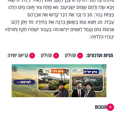
וַיָּבֵא שְׂלָו וְלֶחֶם שָׁמַיִם יַשְׂבִּיעֵם: מא פָּתַח צוּר וַיָּזוּבוּ מָיִם הָלְכוּ
בַּצִּיּוֹת נָהָר: מב כִּי זָכַר אֶת דְּבַר קָדְשׁוֹ אֶת אַבְרָהָם
עַבְדּוֹ: מג וַיּוֹצִא עַמּוֹ בְשָׂשׂוֹן בְּרִנָּה אֶת בְּחִירָיו: מד וַיִּתֵּן לָהֶם
אַרְצוֹת גּוֹיִם וַעֲמַל לְאֻמִּים יִירָשׁוּ:מה בַּעֲבוּר יִשְׁמְרוּ חֻקָּיו וְתוֹרֹתָיו
יִנְצֹרוּ הַלְלוּיָהּ:
תגיות ועדכונים:
תהילים
תהילים
קריאה ישירה
X
🔇
תגובות
0