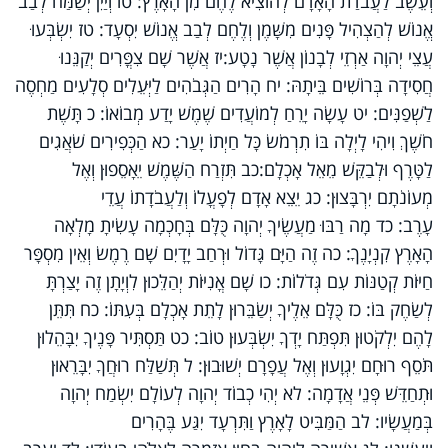
וְעֵשֶׂב לַעֲבֹדַת הָאָדָם לְהוֹצִיא לֶחֶם מִן הָאָרֶץ: טו וְיַיִן יְשַׂמַּח לְבַב
אֱנוֹשׁ לְהַצְהִיל פָּנִים מִשָּׁמֶן וְלֶחֶם לְבַב אֱנוֹשׁ יִסְעָד: טז יִשְׂבְּעוּ
עֲצֵי יְהוָה אַרְזֵי לְבָנוֹן אֲשֶׁר נָטָע:יז אֲשֶׁר שָׁם צִפֳּרִים יְקַנֵּנוּ
חֲסִידָה בְּרוֹשִׁים בֵּיתָהּ: יח הָרִים הַגְּבֹהִים לַיְּעֵלִים סְלָעִים מַחְסֶה
לַשְׁפַנִּים: יט עָשָׂה יָרֵחַ לְמוֹעֲדִים שֶׁמֶשׁ יָדַע מְבוֹאוֹ: כ תָּשֶׁת
חֹשֶׁךְ וִיהִי לָיְלָה בּוֹ תִרְמֹשׂ כָּל חַיְתוֹ יָעַר: כא הַכְּפִירִים שֹׁאֲגִים
לַטָּרֶף וּלְבַקֵּשׁ מֵאֵל אָכְלָם:כב תִּזְרַח הַשֶּׁמֶשׁ יֵאָסֵפוּן וְאֶל
מְעוֹנֹתָם יִרְבָּצוּן: כג יֵצֵא אָדָם לְפָעֳלוֹ וְלַעֲבֹדָתוֹ עֲדֵי
עָרֶב: כד מָה רַבּוּ מַעֲשֶׂיךָ יְהוָה כֻּלָּם בְּחָכְמָה עָשִׂיתָ מָלְאָה
הָאָרֶץ קִנְיָנֶךָ: כה זֶה הַיָּם גָּדוֹל וּרְחַב יָדָיִם שָׁם רֶמֶשׂ וְאֵין מִסְפָּר
חַיּוֹת קְטַנּוֹת עִם גְּדֹלוֹת: כו שָׁם אֳנִיּוֹת יְהַלֵּכוּן לִוְיָתָן זֶה יָצַרְתָּ
לְשַׂחֶק בּוֹ: כז כֻּלָּם אֵלֶיךָ יְשַׂבֵּרוּן לָתֵת אָכְלָם בְּעִתּוֹ: כח תִּתֵּן
לָהֶם יִלְקֹטוּן תִּפְתַּח יָדְךָ יִשְׂבְּעוּן טוֹב: כט תַּסְתִּיר פָּנֶיךָ יִבָּהֵלוּן
תֹּסֵף רוּחָם יִגְוָעוּן וְאֶל עֲפָרָם יְשׁוּבוּן: ל תְּשַׁלַּח רוּחֲךָ יִבָּרֵאוּן
וּתְחַדֵּשׁ פְּנֵי אֲדָמָה: לא יְהִי כְבוֹד יְהוָה לְעוֹלָם יִשְׂמַח יְהוָה
בְּמַעֲשָׂיו: לב הַמַּבִּיט לָאָרֶץ וַתִּרְעָד יִגַּע בֶּהָרִים