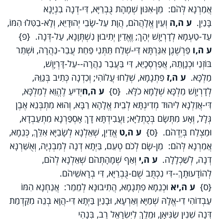
אֲמַרְנָא לְּהֹם: מַן-אִנּוּן שְׁמָהָת גֻּבְרַיָּא, דִּי-דְנָה בִנְיָנָא
בָּנַיִן.
ע ה,ה
וְעֵין אֱלָהֲהֹם, הֲוָת עַל-שָׂבֵי יְהוּדָיֵא, וְלָא-בַטִּלוּ הִמּוֹ,
עַד-טַעְמָא לְדָרְיָוֶשׁ יְהָךְ; וֶאֱדַיִן יְתִיבוּן נִשְׁתְּוָנָא, עַל-דְּנָה. {פ}
ע ה,ו
פַּרְשֶׁגֶן אִגַּרְתָּא דִּי-שְׁלַח תַּתְּנַי פַּחַת עֲבַר-נַהֲרָה, וּשְׁתַר
בּוֹזְנַי וּכְנָוָתֵהּ, אֲפַרְסְכָיֵא, דִּי בַּעֲבַר נַהֲרָה--עַל-דָּרְיָוֶשׁ,
מַלְכָּא.
ע ה,ז
פִּתְגָמָא, שְׁלַחוּ עֲלוֹהִי; וְכִדְנָה כְּתִיב בְּגַוֵּהּ,
לְדָרְיָוֶשׁ מַלְכָּא שְׁלָמָא כֹלָּא. {ס}
ע ה,ח
יְדִיעַ לֶהֱוֵא לְמַלְכָּא,
דִּי-אֲזַלְנָא לִיהוּד מְדִינְתָּא לְבֵית אֱלָהָא רַבָּא, וְהוּא מִתְבְּנֵא אֶבֶן
גְּלָל, וְאָע מִתְּשָׂם בְּכֻתְלַיָּא; וַעֲבִידְתָּא דָךְ אָסְפַּרְנָא מִתְעַבְדָא,
וּמַצְלַח בְּיֶדְהֹם. {ס}
ע ה,ט
אֱדַיִן, שְׁאֵלְנָא לְשָׂבַיָּא אִלֵּךְ, כְּנֵמָא,
אֲמַרְנָא לְּהֹם: מַן-שָׂם לְכֹם טְעֵם, בַּיְתָא דְנָה לְמִבְנְיָה, וְאֻשַּׁרְנָא
דְנָה, לְשַׁכְלָלָה.
ע ה,י
וְאַף שְׁמָהָתְהֹם שְׁאֵלְנָא לְהֹם,
לְהוֹדָעוּתָךְ--דִּי נִכְתֻּב שֻׁם-גֻּבְרַיָּא, דִּי בְרָאשֵׁיהֹם.
{ס}
ע ה,יא
וּכְנֵמָא פִתְגָמָא, הֲתִיבוּנָא לְמֵמַר: אֲנַחְנָא הִמּוֹ
עַבְדוֹהִי דִי-אֱלָהּ שְׁמַיָּא וְאַרְעָא, וּבָנַיִן בַּיְתָא דִּי-הֲוָא בְנֵה מִקַּדְמַת
דְּנָה שְׁנִין שַׂגִּיאָן, וּמֶלֶךְ לְיִשְׂרָאֵל רַב, בְּנָהִי