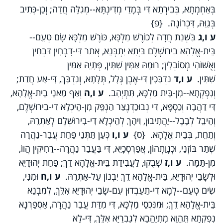
בְּאַחְמְתָא, בְּבִירְתָא דִּי בְּמָדַי מְדִינְתָּא--מְגִלָּה חֲדָה; וְכֵן-כְּתִיב
בְּגַוַּהּ, דִּכְרוֹנָה. {פ}
ע ו,ג
בִּשְׁנַת חֲדָה לְכוֹרֶשׁ מַלְכָּא, כּוֹרֶשׁ מַלְכָּא שָׂם טְעֵם--
בֵּית-אֱלָהָא בִירוּשְׁלֶם בַּיְתָא יִתְבְּנֵא, אֲתַר דִּי-דָבְחִין דִּבְחִין
וְאֻשּׁוֹהִי מְסוֹבְלִין; רוּמֵהּ אַמִּין שִׁתִּין, פְּתָיֵהּ אַמִּין
שִׁתִּין.
ע ו,ד
נִדְבָּכִין דִּי-אֶבֶן גְּלָל, תְּלָתָא, וְנִדְבָּךְ, דִּי-אָע חֲדַת;
וְנִפְקְתָא--מִן-בֵּית מַלְכָּא, תִּתְיְהִב.
ע ו,ה
וְאַף מָאנֵי בֵית-אֱלָהָא,
דִּי דַהֲבָה וְכַסְפָּא, דִּי נְבוּכַדְנֶצַּר הַנְפֵּק מִן-הֵיכְלָא דִי-בִירוּשְׁלֶם,
וְהֵיבֵל לְבָבֶל--יַהֲתִיבוּן, וִיהָךְ לְהֵיכְלָא דִי-בִירוּשְׁלֶם לְאַתְרֵהּ,
וְתַחֵת, בְּבֵית אֱלָהָא. {ס}
ע ו,ו
כְּעַן תַּתְּנַי פַּחַת עֲבַר-נַהֲרָה
שְׁתַר בּוֹזְנַי, וּכְנָוָתְהוֹן, אֲפַרְסְכָיֵא, דִּי בַּעֲבַר נַהֲרָה--רַחִיקִין הֲווֹ,
מִן-תַּמָּה.
ע ו,ז
שְׁבֻקוּ, לַעֲבִידַת בֵּית-אֱלָהָא דֵךְ; פַּחַת יְהוּדָיֵא
וּלְשָׂבֵי יְהוּדָיֵא, בֵּית-אֱלָהָא דֵךְ יִבְנוֹן עַל-אַתְרֵהּ.
ע ו,ח
וּמִנִּי,
שִׂים טְעֵם--לְמָא דִי-תַעַבְדוּן עִם-שָׂבֵי יְהוּדָיֵא אִלֵּךְ, לְמִבְנֵא
בֵּית-אֱלָהָא דֵךְ; וּמִנִּכְסֵי מַלְכָּא, דִּי מִדַּת עֲבַר נַהֲרָה, אָסְפַּרְנָא
נִפְקְתָא תֶּהֱוֵא מִתְיַהֲבָא לְגֻבְרַיָּא אִלֵּךְ, דִּי-לָא