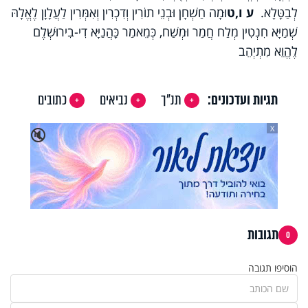
לְבַטָּלָא.
ע ו,ט
וּמָה חַשְׁחָן וּבְנֵי תוֹרִין וְדִכְרִין וְאִמְּרִין לַעֲלָוָן לֶאֱלָהּ
שְׁמַיָּא חִנְטִין מְלַח חֲמַר וּמְשַׁח, כְּמֵאמַר כָּהֲנַיָּא דִי-בִירוּשְׁלֶם
לֶהֱוֵא מִתְיְהֵב
תגיות ועדכונים:
תנ"ך
נביאים
כתובים
X
🔇
תגובות
0
הוסיפו תגובה