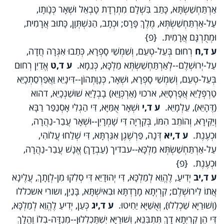
אַרְתַּחְשַׁשְׂתָּא, כָּתַב בִּשְׁלָם מִתְרְדָת טָבְאֵל וּשְׁאָר כְּנָו‍ֹתָו,
עַל-אַרְתַּחְשַׁשְׂתְּא, מֶלֶךְ פָּרָס; וּכְתָב, הַנִּשְׁתְּוָן, כָּתוּב אֲרָמִית,
וּמְתֻרְגָּם אֲרָמִית. {פ}
ע ד,ח
רְחוּם בְּעֵל-טְעֵם, וְשִׁמְשַׁי סָפְרָא, כְּתַבוּ אִגְּרָה חֲדָה,
עַל-יְרוּשְׁלֶם--לְאַרְתַּחְשַׁשְׂתְּא מַלְכָּא, כְּנֵמָא.
ע ד,ט
אֱדַיִן רְחוּם
בְּעֵל-טְעֵם, וְשִׁמְשַׁי סָפְרָא, וּשְׁאָר, כְּנָוָתְהוֹן--דִּינָיֵא וַאֲפַרְסַתְכָיֵא
טַרְפְּלָיֵא אֲפָרְסָיֵא, ארכוי (אַרְכְּוָיֵא) בָבְלָיֵא שׁוּשַׁנְכָיֵא, דהוא
(דֶּהָיֵא), עֵלְמָיֵא.
ע ד,י
וּשְׁאָר אֻמַּיָּא, דִּי הַגְלִי אָסְנַפַּר רַבָּא
וְיַקִּירָא, וְהוֹתֵב הִמּוֹ, בְּקִרְיָה דִּי שָׁמְרָיִן--וּשְׁאָר עֲבַר-נַהֲרָה,
וּכְעֶנֶת.
ע ד,יא
דְּנָה, פַּרְשֶׁגֶן אִגַּרְתָּא, דִּי שְׁלַחוּ עֲלוֹהִי,
עַל-אַרְתַּחְשַׁשְׂתְּא מַלְכָּא--עבדיך (עַבְדָךְ) אֱנָשׁ עֲבַר-נַהֲרָה,
וּכְעֶנֶת. {פ}
ע ד,יב
יְדִיעַ, לֶהֱוֵא לְמַלְכָּא, דִּי יְהוּדָיֵא דִּי סְלִקוּ מִן-לְוָתָךְ, עֲלֶינָא
אֲתוֹ לִירוּשְׁלֶם; קִרְיְתָא מָרָדְתָּא וּבִאישְׁתָּא, בָּנַיִן, ושורי אשכללו
(וְשׁוּרַיָּא שַׁכְלִלוּ), וְאֻשַּׁיָּא יַחִיטוּ.
ע ד,יג
כְּעַן, יְדִיעַ לֶהֱוֵא לְמַלְכָּא,
דִּי הֵן קִרְיְתָא דָךְ תִּתְבְּנֵא, וְשׁוּרַיָּא יִשְׁתַּכְלְלוּן--מִנְדָּה-בְלוֹ וַהֲלָךְ