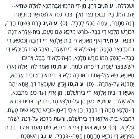
וְשַׁכְלְלֵהּ.
ע ה,יב
לָהֵן, מִן-דִּי הַרְגִּזוּ אֲבָהָתַנָא לֶאֱלָהּ שְׁמַיָּא--
יְהַב הִמּוֹ, בְּיַד נְבוּכַדְנֶצַּר מֶלֶךְ-בָּבֶל כסדיא (כַּסְדָּאָה); וּבַיְתָה
דְנָה סַתְרֵהּ, וְעַמָּה הַגְלִי לְבָבֶל. {ס}
ע ה,יג
בְּרַם בִּשְׁנַת חֲדָה,
לְכוֹרֶשׁ מַלְכָּא דִּי בָבֶל--כּוֹרֶשׁ מַלְכָּא שָׂם טְעֵם, בֵּית-אֱלָהָא דְנָה
לִבְּנֵא.
ע ה,יד
וְאַף מָאנַיָּא דִי-בֵית-אֱלָהָא, דִּי דַהֲבָה וְכַסְפָּא, דִּי
נְבוּכַדְנֶצַּר הַנְפֵּק מִן-הֵיכְלָא דִּי בִירוּשְׁלֶם, וְהֵיבֵל הִמּוֹ לְהֵיכְלָא דִּי
בָבֶל--הַנְפֵּק הִמּוֹ כּוֹרֶשׁ מַלְכָּא, מִן-הֵיכְלָא דִּי בָבֶל, וִיהִיבוּ
לְשֵׁשְׁבַּצַּר שְׁמֵהּ, דִּי פֶחָה שָׂמֵהּ.
ע ה,טו
וַאֲמַר-לֵהּ--אלה (אֵל)
מָאנַיָּא, שֵׂא אֵזֶל-אֲחֵת הִמּוֹ בְּהֵיכְלָא דִּי בִירוּשְׁלֶם; וּבֵית אֱלָהָא,
יִתְבְּנֵא עַל-אַתְרֵהּ. {ס}
ע ה,טז
אֱדַיִן, שֵׁשְׁבַּצַּר דֵּךְ, אֲתָא יְהַב
אֻשַּׁיָּא דִּי-בֵית אֱלָהָא, דִּי בִירוּשְׁלֶם; וּמִן-אֱדַיִן וְעַד-כְּעַן מִתְבְּנֵא,
וְלָא שְׁלִם.
ע ה,יז
וּכְעַן הֵן עַל-מַלְכָּא טָב, יִתְבַּקַּר בְּבֵית גִּנְזַיָּא
דִּי-מַלְכָּא תַמָּה דִּי בְּבָבֶל, הֵן אִיתַי דִּי-מִן-כּוֹרֶשׁ מַלְכָּא שִׂים טְעֵם,
לְמִבְנֵא בֵּית-אֱלָהָא דֵךְ בִּירוּשְׁלֶם; וּרְעוּת מַלְכָּא עַל-דְּנָה, יִשְׁלַח
עֲלֶינָא. {ס}
ע ו,א
בֵּאדַיִן דָּרְיָוֶשׁ מַלְכָּא, שָׂם טְעֵם; וּבַקַּרוּ בְּבֵית
סִפְרַיָּא, דִּי גִנְזַיָּא מְהַחֲתִין תַּמָּה--בְּבָבֶל.
ע ו,ב
וְהִשְׁתְּכַח