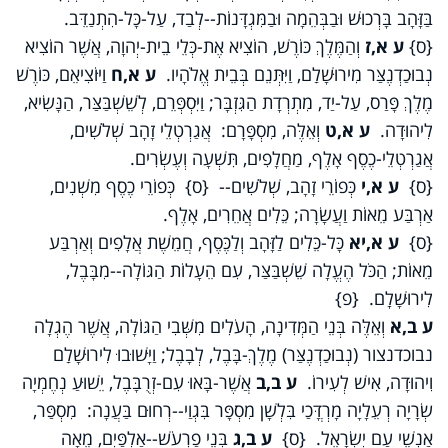
בַּזָּהָב בָּרְכוּשׁ וּבַבְּהֵמָה וּבַמִּגְדָּנוֹת--לְבַד, עַל-כָּל-הִתְנַדֵּב.
{ס}
ע א,ז
וְהַמֶּלֶךְ כּוֹרֶשׁ, הוֹצִיא אֶת-כְּלֵי בֵית-יְהוָה, אֲשֶׁר הוֹצִיא
נְבוּכַדְנֶצַּר מִירוּשָׁלִַם, וַיִּתְּנֵם בְּבֵית אֱלֹהָיו.
ע א,ח
וַיּוֹצִיאֵם, כּוֹרֶשׁ
מֶלֶךְ פָּרַס, עַל-יַד, מִתְרְדָת הַגִּזְבָּר; וַיִּסְפְּרֵם, לְשֵׁשְׁבַּצַּר, הַנָּשִׂיא,
לִיהוּדָה.
ע א,ט
וְאֵלֶּה, מִסְפָּרָם: אֲגַרְטְלֵי זָהָב שְׁלֹשִׁים,
אֲגַרְטְלֵי-כֶסֶף אָלֶף, מַחֲלָפִים, תִּשְׁעָה וְעֶשְׂרִים.
{ס}
ע א,י
כְּפוֹרֵי זָהָב, שְׁלֹשִׁים-- {ס} כְּפוֹרֵי כֶסֶף מִשְׁנִים,
אַרְבַּע מֵאוֹת וַעֲשָׂרָה; כֵּלִים אֲחֵרִים, אָלֶף.
{ס}
ע א,יא
כָּל-כֵּלִים לַזָּהָב וְלַכֶּסֶף, חֲמֵשֶׁת אֲלָפִים וְאַרְבַּע
מֵאוֹת; הַכֹּל הֶעֱלָה שֵׁשְׁבַּצַּר, עִם הֵעָלוֹת הַגּוֹלָה--מִבָּבֶל,
לִירוּשָׁלִָם. {פ}
ע ב,א
וְאֵלֶּה בְּנֵי הַמְּדִינָה, הָעֹלִים מִשְּׁבִי הַגּוֹלָה, אֲשֶׁר הֶגְלָה
נבוכדנצור (נְבוּכַדְנֶצַּר) מֶלֶךְ-בָּבֶל, לְבָבֶל; וַיָּשׁוּבוּ לִירוּשָׁלִַם
וִיהוּדָה, אִישׁ לְעִירוֹ.
ע ב,ב
אֲשֶׁר-בָּאוּ עִם-זְרֻבָּבֶל, יֵשׁוּעַ נְחֶמְיָה
שְׂרָיָה רְעֵלָיָה מָרְדֳּכַי בִּלְשָׁן מִסְפָּר בִּגְוַי--רְחוּם בַּעֲנָה: מִסְפַּר,
אַנְשֵׁי עַם יִשְׂרָאֵל. {ס}
ע ב,ג
בְּנֵי פַרְעֹשׁ--אַלְפַּיִם, מֵאָה