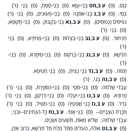
גַזָּם. {ס}
ע ב,מט
בְּנֵי-עֻזָּא {ס} בְנֵי-פָסֵחַ, {ס} בְּנֵי {ר}
בֵסָי. {ס}
ע ב,נ
בְּנֵי-אַסְנָה {ס} בְנֵי-מְעוּנִים, {ס} בְּנֵי {ר}
נפיסים (נְפוּסִים). {ס}
ע ב,נא
בְּנֵי-בַקְבּוּק {ס} בְּנֵי-חֲקוּפָא,
{ס} בְּנֵי {ר}
חַרְחוּר. {ס}
ע ב,נב
בְּנֵי-בַצְלוּת {ס} בְּנֵי-מְחִידָא, {ס} בְּנֵי
{ר}
חַרְשָׁא. {ס}
ע ב,נג
בְּנֵי-בַרְקוֹס {ס} בְּנֵי-סִיסְרָא, {ס} בְּנֵי-
{ר}
תָמַח. {ס}
ע ב,נד
בְּנֵי נְצִיחַ, {ס} בְּנֵי חֲטִיפָא.
{ס}
ע ב,נה
בְּנֵי, {ר}
עַבְדֵי שְׁלֹמֹה: {ס} בְּנֵי-סֹטַי {ס} בְּנֵי-הַסֹּפֶרֶת, {ס} בְּנֵי {ר}
פְרוּדָא. {ס}
ע ב,נו
בְּנֵי-יַעְלָה {ס} בְנֵי-דַרְקוֹן, {ס} בְּנֵי {ר}
גִדֵּל. {ס}
ע ב,נז
בְּנֵי שְׁפַטְיָה {ס} בְנֵי-חַטִּיל, {ס} בְּנֵי {ר}
פֹּכֶרֶת הַצְּבָיִים-- {ס} בְּנֵי אָמִי.
ע ב,נח
כָּל-הַנְּתִינִים--וּבְנֵי,
עַבְדֵי שְׁלֹמֹה: שְׁלֹשׁ מֵאוֹת, תִּשְׁעִים וּשְׁנָיִם.
{ס}
ע ב,נט
וְאֵלֶּה, הָעֹלִים מִתֵּל מֶלַח תֵּל חַרְשָׁא, כְּרוּב אַדָּן,