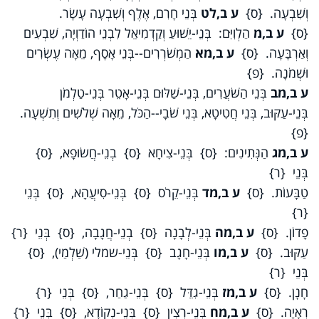
וְשִׁבְעָה. {ס}
ע ב,לט
בְּנֵי חָרִם, אֶלֶף וְשִׁבְעָה עָשָׂר.
{ס}
ע ב,מ
הַלְוִיִּם: בְּנֵי-יֵשׁוּעַ וְקַדְמִיאֵל לִבְנֵי הוֹדַוְיָה, שִׁבְעִים
וְאַרְבָּעָה. {ס}
ע ב,מא
הַמְשֹׁרְרִים--בְּנֵי אָסָף, מֵאָה עֶשְׂרִים
וּשְׁמֹנָה. {פ}
ע ב,מב
בְּנֵי הַשֹּׁעֲרִים, בְּנֵי-שַׁלּוּם בְּנֵי-אָטֵר בְּנֵי-טַלְמֹן
בְּנֵי-עַקּוּב, בְּנֵי חֲטִיטָא, בְּנֵי שֹׁבָי--הַכֹּל, מֵאָה שְׁלֹשִׁים וְתִשְׁעָה.
{פ}
ע ב,מג
הַנְּתִינִים: {ס} בְּנֵי-צִיחָא {ס} בְנֵי-חֲשׂוּפָא, {ס}
בְּנֵי {ר}
טַבָּעוֹת. {ס}
ע ב,מד
בְּנֵי-קֵרֹס {ס} בְּנֵי-סִיעֲהָא, {ס} בְּנֵי
{ר}
פָדוֹן. {ס}
ע ב,מה
בְּנֵי-לְבָנָה {ס} בְנֵי-חֲגָבָה, {ס} בְּנֵי {ר}
עַקּוּב. {ס}
ע ב,מו
בְּנֵי-חָגָב {ס} בְּנֵי-שמלי (שַׁלְמַי), {ס}
בְּנֵי {ר}
חָנָן. {ס}
ע ב,מז
בְּנֵי-גִדֵּל {ס} בְּנֵי-גַחַר, {ס} בְּנֵי {ר}
רְאָיָה. {ס}
ע ב,מח
בְּנֵי-רְצִין {ס} בְּנֵי-נְקוֹדָא, {ס} בְּנֵי {ר}