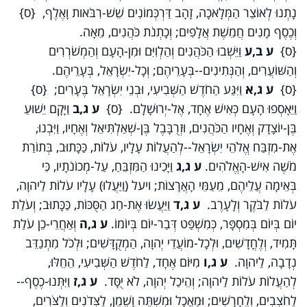
נָתְנוּ לְאוֹצַר הַמְּלָאכָה, זָהָב דַּרְכְּמוֹנִים שֵׁשׁ-רִבֹּאות וָאֶלֶף, {ס}
וְכֶסֶף מָנִים חֲמֵשֶׁת אֲלָפִים; וְכָתְנֹת כֹּהֲנִים, מֵאָה.
{ס}
ע ב,ע
וַיֵּשְׁבוּ הַכֹּהֲנִים וְהַלְוִיִּם וּמִן-הָעָם וְהַמְשֹׁרְרִים
וְהַשּׁוֹעֲרִים, וְהַנְּתִינִים--בְּעָרֵיהֶם; וְכָל-יִשְׂרָאֵל, בְּעָרֵיהֶם.
{ס}
ע ג,א
וַיִּגַּע הַחֹדֶשׁ הַשְּׁבִיעִי, וּבְנֵי יִשְׂרָאֵל בֶּעָרִים; {ס}
וַיֵּאָסְפוּ הָעָם כְּאִישׁ אֶחָד, אֶל-יְרוּשָׁלִָם. {ס}
ע ג,ב
וַיָּקָם יֵשׁוּעַ
בֶּן-יוֹצָדָק וְאֶחָיו הַכֹּהֲנִים, וּזְרֻבָּבֶל בֶּן-שְׁאַלְתִּיאֵל וְאֶחָיו, וַיִּבְנוּ,
אֶת-מִזְבַּח אֱלֹהֵי יִשְׂרָאֵל--לְהַעֲלוֹת עָלָיו, עֹלוֹת, כַּכָּתוּב, בְּתוֹרַת
מֹשֶׁה אִישׁ-הָאֱלֹהִים.
ע ג,ג
וַיָּכִינוּ הַמִּזְבֵּחַ, עַל-מְכוֹנֹתָיו, כִּי
בְּאֵימָה עֲלֵיהֶם, מֵעַמֵּי הָאֲרָצוֹת; ויעל (וַיַּעֲלוּ) עָלָיו עֹלוֹת לַיהוָה,
עֹלוֹת לַבֹּקֶר וְלָעָרֶב.
ע ג,ד
וַיַּעֲשׂוּ אֶת-חַג הַסֻּכּוֹת, כַּכָּתוּב; וְעֹלַת
יוֹם בְּיוֹם בְּמִסְפָּר, כְּמִשְׁפַּט דְּבַר-יוֹם בְּיוֹמוֹ.
ע ג,ה
וְאַחֲרֵי-כֵן עֹלַת
תָּמִיד, וְלֶחֳדָשִׁים, וּלְכָל-מוֹעֲדֵי יְהוָה, הַמְקֻדָּשִׁים; וּלְכֹל מִתְנַדֵּב
נְדָבָה, לַיהוָה.
ע ג,ו
מִיּוֹם אֶחָד, לַחֹדֶשׁ הַשְּׁבִיעִי, הֵחֵלּוּ,
לְהַעֲלוֹת עֹלוֹת לַיהוָה; וְהֵיכַל יְהוָה, לֹא יֻסָּד.
ע ג,ז
וַיִּתְּנוּ-כֶסֶף--
לַחֹצְבִים, וְלֶחָרָשִׁים; וּמַאֲכָל וּמִשְׁתֶּה וָשֶׁמֶן, לַצִּדֹנִים וְלַצֹּרִים,