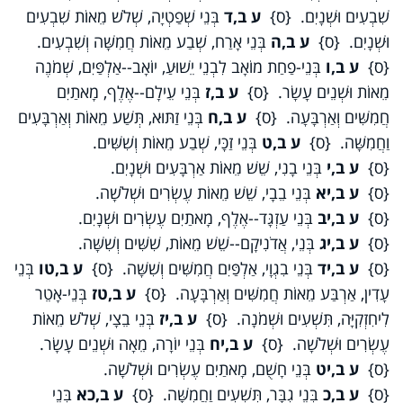
שִׁבְעִים וּשְׁנָיִם. {ס}
ע ב,ד
בְּנֵי שְׁפַטְיָה, שְׁלֹשׁ מֵאוֹת שִׁבְעִים
וּשְׁנָיִם. {ס}
ע ב,ה
בְּנֵי אָרַח, שְׁבַע מֵאוֹת חֲמִשָּׁה וְשִׁבְעִים.
{ס}
ע ב,ו
בְּנֵי-פַחַת מוֹאָב לִבְנֵי יֵשׁוּעַ, יוֹאָב--אַלְפַּיִם, שְׁמֹנֶה
מֵאוֹת וּשְׁנֵים עָשָׂר. {ס}
ע ב,ז
בְּנֵי עֵילָם--אֶלֶף, מָאתַיִם
חֲמִשִּׁים וְאַרְבָּעָה. {ס}
ע ב,ח
בְּנֵי זַתּוּא, תְּשַׁע מֵאוֹת וְאַרְבָּעִים
וַחֲמִשָּׁה. {ס}
ע ב,ט
בְּנֵי זַכָּי, שְׁבַע מֵאוֹת וְשִׁשִּׁים.
{ס}
ע ב,י
בְּנֵי בָנִי, שֵׁשׁ מֵאוֹת אַרְבָּעִים וּשְׁנָיִם.
{ס}
ע ב,יא
בְּנֵי בֵבָי, שֵׁשׁ מֵאוֹת עֶשְׂרִים וּשְׁלֹשָׁה.
{ס}
ע ב,יב
בְּנֵי עַזְגָּד--אֶלֶף, מָאתַיִם עֶשְׂרִים וּשְׁנָיִם.
{ס}
ע ב,יג
בְּנֵי, אֲדֹנִיקָם--שֵׁשׁ מֵאוֹת, שִׁשִּׁים וְשִׁשָּׁה.
{ס}
ע ב,יד
בְּנֵי בִגְוָי, אַלְפַּיִם חֲמִשִּׁים וְשִׁשָּׁה. {ס}
ע ב,טו
בְּנֵי
עָדִין, אַרְבַּע מֵאוֹת חֲמִשִּׁים וְאַרְבָּעָה. {ס}
ע ב,טז
בְּנֵי-אָטֵר
לִיחִזְקִיָּה, תִּשְׁעִים וּשְׁמֹנָה. {ס}
ע ב,יז
בְּנֵי בֵצָי, שְׁלֹשׁ מֵאוֹת
עֶשְׂרִים וּשְׁלֹשָׁה. {ס}
ע ב,יח
בְּנֵי יוֹרָה, מֵאָה וּשְׁנֵים עָשָׂר.
{ס}
ע ב,יט
בְּנֵי חָשֻׁם, מָאתַיִם עֶשְׂרִים וּשְׁלֹשָׁה.
{ס}
ע ב,כ
בְּנֵי גִבָּר, תִּשְׁעִים וַחֲמִשָּׁה. {ס}
ע ב,כא
בְּנֵי