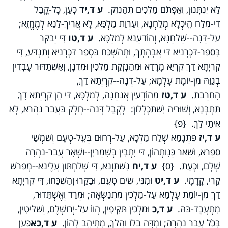
לָא יִנְתְּנוּן, וְאַפְּתֹם מַלְכִים תְּהַנְזִק.
ע ד,יד
כְּעַן, כָּל-קֳבֵל
דִּי-מְלַח הֵיכְלָא מְלַחְנָא, וְעַרְוַת מַלְכָּא, לָא אֲרִיךְ-לַנָא לְמֶחֱזֵא;
עַל-דְּנָה--שְׁלַחְנָא, וְהוֹדַעְנָא לְמַלְכָּא.
ע ד,טו
דִּי יְבַקַּר
בִּסְפַר-דָּכְרָנַיָּא דִּי אֲבָהָתָךְ, וּתְהַשְׁכַּח בִּסְפַר דָּכְרָנַיָּא וְתִנְדַּע, דִּי
קִרְיְתָא דָךְ קִרְיָא מָרָדָא וּמְהַנְזְקַת מַלְכִין וּמְדִנָן, וְאֶשְׁתַּדּוּר עָבְדִין
בְּגַוַּהּ מִן-יוֹמָת עָלְמָא; עַל-דְּנָה--קִרְיְתָא דָךְ,
הָחָרְבַת.
ע ד,טז
מְהוֹדְעִין אֲנַחְנָה, לְמַלְכָּא, דִּי הֵן קִרְיְתָא דָךְ
תִּתְבְּנֵא, וְשׁוּרַיָּה יִשְׁתַּכְלְלוּן: לָקֳבֵל דְּנָה--חֲלָק בַּעֲבַר נַהֲרָא, לָא
אִיתַי לָךְ. {פ}
ע ד,יז
פִּתְגָמָא שְׁלַח מַלְכָּא, עַל-רְחוּם בְּעֵל-טְעֵם וְשִׁמְשַׁי
סָפְרָא, וּשְׁאָר כְּנָוָתְהוֹן, דִּי יָתְבִין בְּשָׁמְרָיִן--וּשְׁאָר עֲבַר-נַהֲרָה
שְׁלָם, וּכְעֶת. {ס}
ע ד,יח
נִשְׁתְּוָנָא, דִּי שְׁלַחְתּוּן עֲלֶינָא--מְפָרַשׁ
קֱרִי, קָדָמָי.
ע ד,יט
וּמִנִּי, שִׂים טְעֵם, וּבַקַּרוּ וְהַשְׁכַּחוּ, דִּי קִרְיְתָא
דָךְ מִן-יוֹמָת עָלְמָא עַל-מַלְכִין מִתְנַשְּׂאָה; וּמְרַד וְאֶשְׁתַּדּוּר,
מִתְעֲבֶד-בַּהּ.
ע ד,כ
וּמַלְכִין תַּקִּיפִין, הֲווֹ עַל-יְרוּשְׁלֶם, וְשַׁלִּיטִין,
בְּכֹל עֲבַר נַהֲרָה; וּמִדָּה בְלוֹ וַהֲלָךְ, מִתְיְהֵב לְהוֹן.
ע ד,כא
כְּעַן