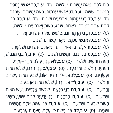
בֵית-לָחֶם, מֵאָה עֶשְׂרִים וּשְׁלֹשָׁה. {ס}
ע ב,כב
אַנְשֵׁי נְטֹפָה,
חֲמִשִּׁים וְשִׁשָּׁה.
ע ב,כג
אַנְשֵׁי עֲנָתוֹת, מֵאָה עֶשְׂרִים וּשְׁמֹנָה.
{ס}
ע ב,כד
בְּנֵי עַזְמָוֶת, אַרְבָּעִים וּשְׁנָיִם. {ס}
ע ב,כה
בְּנֵי
קִרְיַת עָרִים כְּפִירָה וּבְאֵרוֹת, שְׁבַע מֵאוֹת וְאַרְבָּעִים וּשְׁלֹשָׁה.
{ס}
ע ב,כו
בְּנֵי הָרָמָה וָגָבַע, שֵׁשׁ מֵאוֹת עֶשְׂרִים וְאֶחָד.
{ס}
ע ב,כז
אַנְשֵׁי מִכְמָס, מֵאָה עֶשְׂרִים וּשְׁנָיִם.
{ס}
ע ב,כח
אַנְשֵׁי בֵית-אֵל וְהָעָי, מָאתַיִם עֶשְׂרִים וּשְׁלֹשָׁה.
{ס}
ע ב,כט
בְּנֵי נְבוֹ, חֲמִשִּׁים וּשְׁנָיִם. {ס}
ע ב,ל
בְּנֵי מַגְבִּישׁ,
מֵאָה חֲמִשִּׁים וְשִׁשָּׁה. {ס}
ע ב,לא
בְּנֵי, עֵילָם אַחֵר--אֶלֶף,
מָאתַיִם חֲמִשִּׁים וְאַרְבָּעָה. {ס}
ע ב,לב
בְּנֵי חָרִם, שְׁלֹשׁ מֵאוֹת
וְעֶשְׂרִים. {ס}
ע ב,לג
בְּנֵי-לֹד חָדִיד וְאוֹנוֹ, שְׁבַע מֵאוֹת עֶשְׂרִים
וַחֲמִשָּׁה. {ס}
ע ב,לד
בְּנֵי יְרֵחוֹ, שְׁלֹשׁ מֵאוֹת אַרְבָּעִים
וַחֲמִשָּׁה. {ס}
ע ב,לה
בְּנֵי סְנָאָה--שְׁלֹשֶׁת אֲלָפִים, וְשֵׁשׁ מֵאוֹת
וּשְׁלֹשִׁים. {ס}
ע ב,לו
הַכֹּהֲנִים: בְּנֵי יְדַעְיָה לְבֵית יֵשׁוּעַ, תְּשַׁע
מֵאוֹת שִׁבְעִים וּשְׁלֹשָׁה. {ס}
ע ב,לז
בְּנֵי אִמֵּר, אֶלֶף חֲמִשִּׁים
וּשְׁנָיִם. {ס}
ע ב,לח
בְּנֵי פַשְׁחוּר--אֶלֶף, מָאתַיִם אַרְבָּעִים