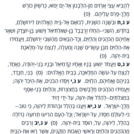
לְהָבִיא עֲצֵי אֲרָזִים מִן-הַלְּבָנוֹן אֶל-יָם יָפוֹא, כְּרִשְׁיוֹן כּוֹרֶשׁ
מֶלֶךְ-פָּרַס עֲלֵיהֶם. {פ}
ע ג,ח
וּבַשָּׁנָה הַשֵּׁנִית, לְבוֹאָם אֶל-בֵּית הָאֱלֹהִים לִירוּשָׁלִַם,
בַּחֹדֶשׁ, הַשֵּׁנִי--הֵחֵלּוּ זְרֻבָּבֶל בֶּן-שְׁאַלְתִּיאֵל וְיֵשׁוּעַ בֶּן-יוֹצָדָק וּשְׁאָר
אֲחֵיהֶם הַכֹּהֲנִים וְהַלְוִיִּם, וְכָל-הַבָּאִים מֵהַשְּׁבִי יְרוּשָׁלִַם, וַיַּעֲמִידוּ
אֶת-הַלְוִיִּם מִבֶּן עֶשְׂרִים שָׁנָה וָמַעְלָה, לְנַצֵּחַ עַל-מְלֶאכֶת
בֵּית-יְהוָה. {פ}
ע ג,ט
וַיַּעֲמֹד יֵשׁוּעַ בָּנָיו וְאֶחָיו קַדְמִיאֵל וּבָנָיו בְּנֵי-יְהוּדָה, כְּאֶחָד,
לְנַצֵּחַ עַל-עֹשֵׂה הַמְּלָאכָה, בְּבֵית הָאֱלֹהִים: {ס} בְּנֵי, חֵנָדָד,
בְּנֵיהֶם וַאֲחֵיהֶם, הַלְוִיִּם.
ע ג,י
וְיִסְּדוּ הַבֹּנִים, אֶת-הֵיכַל יְהוָה;
וַיַּעֲמִידוּ הַכֹּהֲנִים מְלֻבָּשִׁים בַּחֲצֹצְרוֹת, וְהַלְוִיִּם בְּנֵי-אָסָף
בַּמְצִלְתַּיִם--לְהַלֵּל אֶת-יְהוָה, עַל-יְדֵי דָּוִיד
מֶלֶךְ-יִשְׂרָאֵל.
ע ג,יא
וַיַּעֲנוּ בְּהַלֵּל וּבְהוֹדֹת לַיהוָה, כִּי טוֹב--
כִּי-לְעוֹלָם חַסְדּוֹ, עַל-יִשְׂרָאֵל; וְכָל-הָעָם הֵרִיעוּ תְרוּעָה גְדוֹלָה
בְהַלֵּל, לַיהוָה, עַל, הוּסַד בֵּית-יְהוָה. {ס}
ע ג,יב
וְרַבִּים
מֵהַכֹּהֲנִים וְהַלְוִיִּם וְרָאשֵׁי הָאָבוֹת הַזְּקֵנִים, אֲשֶׁר רָאוּ אֶת-הַבַּיִת