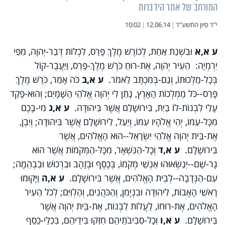
המורחב של אתר הידברות
י"ד סיון התשע"ד
|
12.06.14
|
10:02
ע א,א
וּבִשְׁנַת אַחַת, לְכוֹרֶשׁ מֶלֶךְ פָּרַס, לִכְלוֹת דְּבַר-יְהוָה, מִפִּי
יִרְמְיָה: הֵעִיר יְהוָה, אֶת-רוּחַ כֹּרֶשׁ מֶלֶךְ-פָּרַס, וַיַּעֲבֶר-קוֹל
בְּכָל-מַלְכוּתוֹ, וְגַם-בְּמִכְתָּב לֵאמֹר.
ע א,ב
כֹּה אָמַר, כֹּרֶשׁ מֶלֶךְ
פָּרַס--כֹּל מַמְלְכוֹת הָאָרֶץ, נָתַן לִי יְהוָה אֱלֹהֵי הַשָּׁמָיִם; וְהוּא-פָקַד
עָלַי לִבְנוֹת-לוֹ בַיִת, בִּירוּשָׁלִַם אֲשֶׁר בִּיהוּדָה.
ע א,ג
מִי-בָכֶם
מִכָּל-עַמּוֹ, יְהִי אֱלֹהָיו עִמּוֹ, וְיַעַל, לִירוּשָׁלִַם אֲשֶׁר בִּיהוּדָה; וְיִבֶן,
אֶת-בֵּית יְהוָה אֱלֹהֵי יִשְׂרָאֵל--הוּא הָאֱלֹהִים, אֲשֶׁר
בִּירוּשָׁלִָם.
ע א,ד
וְכָל-הַנִּשְׁאָר, מִכָּל-הַמְּקֹמוֹת אֲשֶׁר הוּא
גָר-שָׁם--יְנַשְּׂאוּהוּ אַנְשֵׁי מְקֹמוֹ, בְּכֶסֶף וּבְזָהָב וּבִרְכוּשׁ וּבִבְהֵמָה;
עִם-הַנְּדָבָה--לְבֵית הָאֱלֹהִים, אֲשֶׁר בִּירוּשָׁלִָם.
ע א,ה
וַיָּקוּמוּ
רָאשֵׁי הָאָבוֹת, לִיהוּדָה וּבִנְיָמִן, וְהַכֹּהֲנִים, וְהַלְוִיִּם; לְכֹל הֵעִיר
הָאֱלֹהִים, אֶת-רוּחוֹ, לַעֲלוֹת לִבְנוֹת, אֶת-בֵּית יְהוָה אֲשֶׁר
בִּירוּשָׁלִָם.
ע א,ו
וְכָל-סְבִיבֹתֵיהֶם חִזְּקוּ בִידֵיהֶם, בִּכְלֵי-כֶסֶף