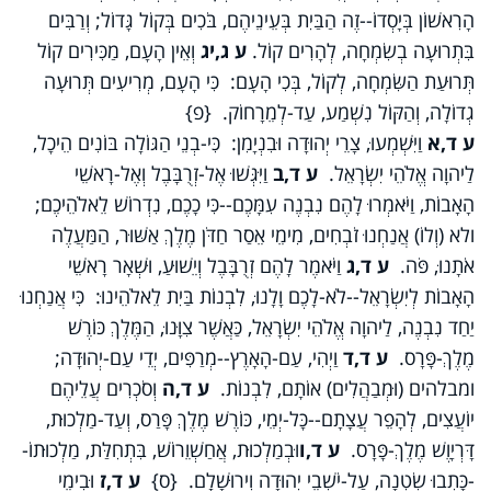
הָרִאשׁוֹן בְּיָסְדוֹ--זֶה הַבַּיִת בְּעֵינֵיהֶם, בֹּכִים בְּקוֹל גָּדוֹל; וְרַבִּים
בִּתְרוּעָה בְשִׂמְחָה, לְהָרִים קוֹל.
ע ג,יג
וְאֵין הָעָם, מַכִּירִים קוֹל
תְּרוּעַת הַשִּׂמְחָה, לְקוֹל, בְּכִי הָעָם: כִּי הָעָם, מְרִיעִים תְּרוּעָה
גְדוֹלָה, וְהַקּוֹל נִשְׁמַע, עַד-לְמֵרָחוֹק. {פ}
ע ד,א
וַיִּשְׁמְעוּ, צָרֵי יְהוּדָה וּבִנְיָמִן: כִּי-בְנֵי הַגּוֹלָה בּוֹנִים הֵיכָל,
לַיהוָה אֱלֹהֵי יִשְׂרָאֵל.
ע ד,ב
וַיִּגְּשׁוּ אֶל-זְרֻבָּבֶל וְאֶל-רָאשֵׁי
הָאָבוֹת, וַיֹּאמְרוּ לָהֶם נִבְנֶה עִמָּכֶם--כִּי כָכֶם, נִדְרוֹשׁ לֵאלֹהֵיכֶם;
ולא (וְלוֹ) אֲנַחְנוּ זֹבְחִים, מִימֵי אֵסַר חַדֹּן מֶלֶךְ אַשּׁוּר, הַמַּעֲלֶה
אֹתָנוּ, פֹּה.
ע ד,ג
וַיֹּאמֶר לָהֶם זְרֻבָּבֶל וְיֵשׁוּעַ, וּשְׁאָר רָאשֵׁי
הָאָבוֹת לְיִשְׂרָאֵל--לֹא-לָכֶם וָלָנוּ, לִבְנוֹת בַּיִת לֵאלֹהֵינוּ: כִּי אֲנַחְנוּ
יַחַד נִבְנֶה, לַיהוָה אֱלֹהֵי יִשְׂרָאֵל, כַּאֲשֶׁר צִוָּנוּ, הַמֶּלֶךְ כּוֹרֶשׁ
מֶלֶךְ-פָּרָס.
ע ד,ד
וַיְהִי, עַם-הָאָרֶץ--מְרַפִּים, יְדֵי עַם-יְהוּדָה;
ומבלהים (וּמְבַהֲלִים) אוֹתָם, לִבְנוֹת.
ע ד,ה
וְסֹכְרִים עֲלֵיהֶם
יוֹעֲצִים, לְהָפֵר עֲצָתָם--כָּל-יְמֵי, כּוֹרֶשׁ מֶלֶךְ פָּרַס, וְעַד-מַלְכוּת,
דָּרְיָוֶשׁ מֶלֶךְ-פָּרָס.
ע ד,ו
וּבְמַלְכוּת, אֲחַשְׁוֵרוֹשׁ, בִּתְחִלַּת, מַלְכוּתוֹ-
-כָּתְבוּ שִׂטְנָה, עַל-יֹשְׁבֵי יְהוּדָה וִירוּשָׁלִָם. {ס}
ע ד,ז
וּבִימֵי