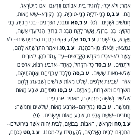
אִמֵּר; וְלֹא יָכְלוּ, לְהַגִּיד בֵּית-אֲבוֹתָם וְזַרְעָם--אִם מִיִּשְׂרָאֵל,
הֵם.
ע ב,ס
בְּנֵי-דְלָיָה בְנֵי-טוֹבִיָּה, בְּנֵי נְקוֹדָא--שֵׁשׁ מֵאוֹת,
חֲמִשִּׁים וּשְׁנָיִם. {ס}
ע ב,סא
וּמִבְּנֵי, הַכֹּהֲנִים--בְּנֵי חֳבַיָּה, בְּנֵי
הַקּוֹץ: בְּנֵי בַרְזִלַּי, אֲשֶׁר לָקַח מִבְּנוֹת בַּרְזִלַּי הַגִּלְעָדִי אִשָּׁה,
וַיִּקָּרֵא, עַל-שְׁמָם.
ע ב,סב
אֵלֶּה, בִּקְשׁוּ כְתָבָם הַמִּתְיַחְשִׂים--וְלֹא
נִמְצָאוּ; וַיְגֹאֲלוּ, מִן-הַכְּהֻנָּה.
ע ב,סג
וַיֹּאמֶר הַתִּרְשָׁתָא לָהֶם,
אֲשֶׁר לֹא-יֹאכְלוּ מִקֹּדֶשׁ הַקֳּדָשִׁים--עַד עֲמֹד כֹּהֵן, לְאוּרִים
וּלְתֻמִּים.
ע ב,סד
כָּל-הַקָּהָל, כְּאֶחָד--אַרְבַּע רִבּוֹא, אַלְפַּיִם
שְׁלֹשׁ-מֵאוֹת שִׁשִּׁים.
ע ב,סה
מִלְּבַד עַבְדֵיהֶם וְאַמְהֹתֵיהֶם,
אֵלֶּה--שִׁבְעַת אֲלָפִים, שְׁלֹשׁ מֵאוֹת שְׁלֹשִׁים וְשִׁבְעָה; וְלָהֶם
מְשֹׁרְרִים וּמְשֹׁרְרוֹת, מָאתָיִם.
ע ב,סו
סוּסֵיהֶם, שְׁבַע מֵאוֹת
שְׁלֹשִׁים וְשִׁשָּׁה; פִּרְדֵיהֶם, מָאתַיִם אַרְבָּעִים
וַחֲמִשָּׁה.
ע ב,סז
גְּמַלֵּיהֶם--אַרְבַּע מֵאוֹת, שְׁלֹשִׁים וַחֲמִשָּׁה;
חֲמֹרִים--שֵׁשֶׁת אֲלָפִים, שְׁבַע מֵאוֹת וְעֶשְׂרִים. {פ}
ע ב,סח
וּמֵרָאשֵׁי, הָאָבוֹת, בְּבוֹאָם, לְבֵית יְהוָה אֲשֶׁר בִּירוּשָׁלִָם--
הִתְנַדְּבוּ לְבֵית הָאֱלֹהִים, לְהַעֲמִידוֹ עַל-מְכוֹנוֹ.
ע ב,סט
כְּכֹחָם,