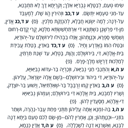
שִׂימוּ טְּעֵם, לְבַטָּלָא גֻּבְרַיָּא אִלֵּךְ; וְקִרְיְתָא דָךְ לָא תִתְבְּנֵא,
עַד-מִנִּי טַעְמָא יִתְּשָׂם.
ע ד,כב
וּזְהִירִין הֱווֹ שָׁלוּ, לְמֶעְבַּד
עַל-דְּנָה; לְמָה יִשְׂגֵּא חֲבָלָא, לְהַנְזָקַת מַלְכִין. {ס}
ע ד,כג
אֱדַיִן,
מִן-דִּי פַּרְשֶׁגֶן נִשְׁתְּוָנָא דִּי אַרְתַּחְשַׁשְׂתְּא מַלְכָּא, קֱרִי קֳדָם-רְחוּם
וְשִׁמְשַׁי סָפְרָא, וּכְנָוָתְהוֹן; אֲזַלוּ בִבְהִילוּ לִירוּשְׁלֶם עַל-יְהוּדָיֵא,
וּבַטִּלוּ הִמּוֹ בְּאֶדְרָע וְחָיִל. {ס}
ע ד,כד
בֵּאדַיִן, בְּטֵלַת עֲבִידַת
בֵּית-אֱלָהָא, דִּי, בִּירוּשְׁלֶם; וַהֲוָת, בָּטְלָא, עַד שְׁנַת תַּרְתֵּין,
לְמַלְכוּת דָּרְיָוֶשׁ מֶלֶךְ-פָּרָס. {פ}
ע ה,א
וְהִתְנַבִּי חַגַּי נְבִיָּאה, וּזְכַרְיָה בַר-עִדּוֹא נְבִיַּאיָּא,
עַל-יְהוּדָיֵא, דִּי בִיהוּד וּבִירוּשְׁלֶם--בְּשֻׁם אֱלָהּ יִשְׂרָאֵל, עֲלֵיהוֹן.
{ס}
ע ה,ב
בֵּאדַיִן קָמוּ זְרֻבָּבֶל בַּר-שְׁאַלְתִּיאֵל, וְיֵשׁוּעַ בַּר-יוֹצָדָק,
וְשָׁרִיו לְמִבְנֵא, בֵּית אֱלָהָא דִּי בִירוּשְׁלֶם; וְעִמְּהוֹן נְבִיַּאיָּא
דִי-אֱלָהָא, מְסָעֲדִין לְהוֹן. {פ}
ע ה,ג
בֵּהּ-זִמְנָא אֲתָה עֲלֵיהוֹן תַּתְּנַי פַּחַת עֲבַר-נַהֲרָה, וּשְׁתַר
בּוֹזְנַי--וּכְנָוָתְהוֹן; וְכֵן, אָמְרִין לְהֹם--מַן-שָׂם לְכֹם טְעֵם בַּיְתָא דְנָה
לִבְּנֵא, וְאֻשַּׁרְנָא דְנָה לְשַׁכְלָלָה. {ס}
ע ה,ד
אֱדַיִן כְּנֵמָא,