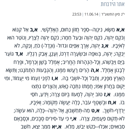
אתר הידברות
י"ג סיון התשע"ד
|
11.06.14
|
23:53
א,א
מַשָּׂא, נִינְוֵה--סֵפֶר חֲזוֹן נַחוּם, הָאֶלְקֹשִׁי.
א,ב
אֵל קַנּוֹא
וְנֹקֵם יְהוָה, נֹקֵם יְהוָה וּבַעַל חֵמָה; נֹקֵם יְהוָה לְצָרָיו, וְנוֹטֵר הוּא
לְאֹיְבָיו.
א,ג
יְהוָה, אֶרֶךְ אַפַּיִם וגדול- (וּגְדָל-) כֹּחַ, וְנַקֵּה, לֹא
יְנַקֶּה; יְהוָה, בְּ
וּפָה וּבִשְׂעָרָה דַּרְכּוֹ, וְעָנָן, אֲבַק רַגְלָיו.
א,ד
גּוֹעֵר
ס
בַּיָּם וַיַּבְּשֵׁהוּ, וְכָל-הַנְּהָרוֹת הֶחֱרִיב; אֻמְלַל בָּשָׁן וְכַרְמֶל, וּפֶרַח
לְבָנוֹן אֻמְלָל.
א,ה
הָרִים רָעֲשׁוּ מִמֶּנּוּ, וְהַגְּבָעוֹת הִתְמֹגָגוּ; וַתִּשָּׂא
הָאָרֶץ מִפָּנָיו, וְתֵבֵל וְכָל-יוֹשְׁבֵי בָהּ.
א,ו
לִפְנֵי זַעְמוֹ מִי יַעֲמוֹד, וּמִי
יָקוּם בַּחֲרוֹן אַפּוֹ; חֲמָתוֹ נִתְּכָה כָאֵשׁ, וְהַצֻּרִים נִתְּצוּ
מִמֶּנּוּ.
א,ז
טוֹב יְהוָה, לְמָעוֹז בְּיוֹם צָרָה; וְיֹדֵעַ, חֹסֵי
בוֹ.
א,ח
וּבְשֶׁטֶף עֹבֵר, כָּלָה יַעֲשֶׂה מְקוֹמָהּ; וְאֹיְבָיו,
יְרַדֶּף-חֹשֶׁךְ.
א,ט
מַה-תְּחַשְּׁבוּן, אֶל-יְהוָה--כָּלָה, הוּא עֹשֶׂה;
לֹא-תָקוּם פַּעֲמַיִם, צָרָה.
א,י
כִּי עַד-סִירִים סְבֻכִים, וּכְסָבְאָם
סְבוּאִים; אֻכְּלוּ--כְּקַשׁ יָבֵשׁ, מָלֵא.
א,יא
מִמֵּךְ יָצָא, חֹשֵׁב