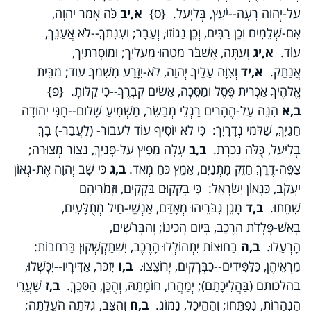
עַל-יְהוָה רָעָה--יֹעֵץ, בְּלִיָּעַל. {ס}
א,יב
כֹּה אָמַר יְהוָה,
אִם-שְׁלֵמִים וְכֵן רַבִּים, וְכֵן נָגוֹזּוּ, וְעָבָר; וְעִנִּתִךְ--לֹא אֲעַנֵּךְ,
עוֹד.
א,יג
וְעַתָּה, אֶשְׁבֹּר מֹטֵהוּ מֵעָלָיִךְ; וּמוֹסְרֹתַיִךְ,
אֲנַתֵּק.
א,יד
וְצִוָּה עָלֶיךָ יְהוָה, לֹא-יִזָּרַע מִשִּׁמְךָ עוֹד; מִבֵּית
אֱלֹהֶיךָ אַכְרִית פֶּסֶל וּמַסֵּכָה, אָשִׂים קִבְרֶךָ--כִּי קַלּוֹתָ. {פ}
ב,א
הִנֵּה עַל-הֶהָרִים רַגְלֵי מְבַשֵּׂר, מַשְׁמִיעַ שָׁלוֹם--חָגִּי יְהוּדָה
חַגַּיִךְ, שַׁלְּמִי נְדָרָיִךְ: כִּי לֹא יוֹסִיף עוֹד לעבור- (לַעֲבָר-) בָּךְ
בְּלִיַּעַל, כֻּלֹּה נִכְרָת.
ב,ב
עָלָה מֵפִיץ עַל-פָּנַיִךְ, נָצוֹר מְצוּרָה;
צַפֵּה-דֶרֶךְ חַזֵּק מָתְנַיִם, אַמֵּץ כֹּחַ מְאֹד.
ב,ג
כִּי שָׁב יְהוָה אֶת-גְּאוֹן
יַעֲקֹב, כִּגְאוֹן יִשְׂרָאֵל: כִּי בְקָקוּם בֹּקְקִים, וּזְמֹרֵיהֶם
שִׁחֵתוּ.
ב,ד
מָגֵן גִּבֹּרֵיהוּ מְאָדָּם, אַנְשֵׁי-חַיִל מְתֻלָּעִים,
בְּאֵשׁ-פְּלָדֹת הָרֶכֶב, בְּיוֹם הֲכִינוֹ; וְהַבְּרֹשִׁים,
הָרְעָלוּ.
ב,ה
בַּחוּצוֹת יִתְהוֹלְלוּ הָרֶכֶב, יִשְׁתַּקְשְׁקוּן בָּרְחֹבוֹת:
מַרְאֵיהֶן, כַּלַּפִּידִים--כַּבְּרָקִים, יְרוֹצֵצוּ.
ב,ו
יִזְכֹּר, אַדִּירָיו--יִכָּשְׁלוּ,
בהלכותם (בַּהֲלִיכָתָם); יְמַהֲרוּ, חוֹמָתָהּ, וְהֻכַן, הַסֹּכֵךְ.
ב,ז
שַׁעֲרֵי
הַנְּהָרוֹת, נִפְתָּחוּ; וְהַהֵיכָל, נָמוֹג.
ב,ח
וְהֻצַּב, גֻּלְּתָה הֹעֲלָתָה;