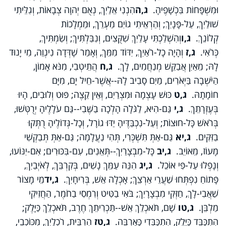
וּמִשְׁפָּחוֹת בִּכְשָׁפֶיהָ.
ג,ה
הִנְנִי אֵלַיִךְ, נְאֻם יְהוָה צְבָאוֹת, וְגִלֵּיתִי
שׁוּלַיִךְ, עַל-פָּנָיִךְ; וְהַרְאֵיתִי גוֹיִם מַעְרֵךְ, וּמַמְלָכוֹת
קְלוֹנֵךְ.
ג,ו
וְהִשְׁלַכְתִּי עָלַיִךְ שִׁקֻּצִים, וְנִבַּלְתִּיךְ; וְשַׂמְתִּיךְ,
כְּרֹאִי.
ג,ז
וְהָיָה כָל-רֹאַיִךְ, יִדּוֹד מִמֵּךְ, וְאָמַר שָׁדְּדָה נִינְוֵה, מִי יָנוּד
לָהּ; מֵאַיִן אֲבַקֵּשׁ מְנַחֲמִים, לָךְ.
ג,ח
הֲתֵיטְבִי, מִנֹּא אָמוֹן,
הַיֹּשְׁבָה בַּיְאֹרִים, מַיִם סָבִיב לָהּ--אֲשֶׁר-חֵיל יָם, מִיָּם
חוֹמָתָהּ.
ג,ט
כּוּשׁ עָצְמָה וּמִצְרַיִם, וְאֵין קֵצֶה; פּוּט וְלוּבִים, הָיוּ
בְּעֶזְרָתֵךְ.
ג,י
גַּם-הִיא, לַגֹּלָה הָלְכָה בַשֶּׁבִי--גַּם עֹלָלֶיהָ יְרֻטְּשׁוּ,
בְּרֹאשׁ כָּל-חוּצוֹת; וְעַל-נִכְבַּדֶּיהָ יַדּוּ גוֹרָל, וְכָל-גְּדוֹלֶיהָ רֻתְּקוּ
בַזִּקִּים.
ג,יא
גַּם-אַתְּ תִּשְׁכְּרִי, תְּהִי נַעֲלָמָה; גַּם-אַתְּ תְּבַקְשִׁי
מָעוֹז, מֵאוֹיֵב.
ג,יב
כָּל-מִבְצָרַיִךְ--תְּאֵנִים, עִם-בִּכּוּרִים; אִם-יִנּוֹעוּ,
וְנָפְלוּ עַל-פִּי אוֹכֵל.
ג,יג
הִנֵּה עַמֵּךְ נָשִׁים, בְּקִרְבֵּךְ, לְאֹיְבַיִךְ,
פָּתוֹחַ נִפְתְּחוּ שַׁעֲרֵי אַרְצֵךְ; אָכְלָה אֵשׁ, בְּרִיחָיִךְ.
ג,יד
מֵי מָצוֹר
שַׁאֲבִי-לָךְ, חַזְּקִי מִבְצָרָיִךְ; בֹּאִי בַטִּיט וְרִמְסִי בַחֹמֶר, הַחֲזִיקִי
מַלְבֵּן.
ג,טו
שָׁם, תֹּאכְלֵךְ אֵשׁ--תַּכְרִיתֵךְ חֶרֶב, תֹּאכְלֵךְ כַּיָּלֶק;
הִתְכַּבֵּד כַּיֶּלֶק, הִתְכַּבְּדִי כָּאַרְבֶּה.
ג,טז
הִרְבֵּית, רֹכְלַיִךְ, מִכּוֹכְבֵי,