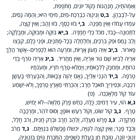
וְאַמְהֹתֶיהָ, מְנַהֲגוֹת כְּקוֹל יוֹנִים, מְתֹפְפֹת,
עַל-לִבְבֵהֶן.
ב,ט
וְנִינְוֵה כִבְרֵכַת-מַיִם, מִימֵי הִיא; וְהֵמָּה נָסִים,
עִמְדוּ עֲמֹדוּ וְאֵין מַפְנֶה.
ב,י
בֹּזּוּ כֶסֶף, בֹּזּוּ זָהָב; וְאֵין קֵצֶה,
לַתְּכוּנָה--כָּבֹד, מִכֹּל כְּלִי חֶמְדָּה.
ב,יא
בּוּקָה וּמְבוּקָה, וּמְבֻלָּקָה;
וְלֵב נָמֵס וּפִק בִּרְכַּיִם, וְחַלְחָלָה בְּכָל-מָתְנַיִם, וּפְנֵי כֻלָּם, קִבְּצוּ
פָארוּר.
ב,יב
אַיֵּה מְעוֹן אֲרָיוֹת, וּמִרְעֶה הוּא לַכְּפִרִים--אֲשֶׁר הָלַךְ
אַרְיֵה לָבִיא שָׁם גּוּר אַרְיֵה, וְאֵין מַחֲרִיד.
ב,יג
אַרְיֵה טֹרֵף בְּדֵי
גֹרוֹתָיו, וּמְחַנֵּק לְלִבְאֹתָיו; וַיְמַלֵּא-טֶרֶף חֹרָיו, וּמְעֹנֹתָיו
טְרֵפָה.
ב,יד
הִנְנִי אֵלַיִךְ, נְאֻם יְהוָה צְבָאוֹת, וְהִבְעַרְתִּי בֶעָשָׁן
רִכְבָּהּ, וּכְפִירַיִךְ תֹּאכַל חָרֶב; וְהִכְרַתִּי מֵאֶרֶץ טַרְפֵּךְ, וְלֹא-יִשָּׁמַע
עוֹד קוֹל מַלְאָכֵכֵה. {פ}
ג,א
הוֹי, עִיר דָּמִים; כֻּלָּהּ, כַּחַשׁ פֶּרֶק מְלֵאָה--לֹא יָמִישׁ,
טָרֶף.
ג,ב
קוֹל שׁוֹט, וְקוֹל רַעַשׁ אוֹפָן; וְסוּס דֹּהֵר, וּמֶרְכָּבָה
מְרַקֵּדָה.
ג,ג
פָּרָשׁ מַעֲלֶה, וְלַהַב חֶרֶב וּבְרַק חֲנִית, וְרֹב חָלָל,
וְכֹבֶד פָּגֶר; וְאֵין קֵצֶה לַגְּוִיָּה, יכשלו (וְכָשְׁלוּ) בִּגְוִיָּתָם.
ג,ד
מֵרֹב
זְנוּנֵי זוֹנָה, טוֹבַת חֵן בַּעֲלַת כְּשָׁפִים; הַמֹּכֶרֶת גּוֹיִם בִּזְנוּנֶיהָ,