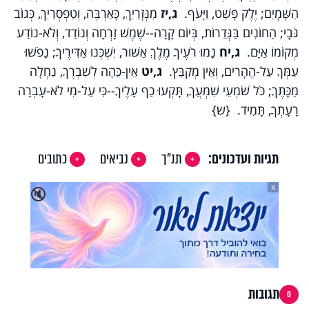
הַשָּׁמָיִם; יֶלֶק פָּשַׁט, וַיָּעֹף.
ג,יז
מִנְּזָרַיִךְ, כָּאַרְבֶּה, וְטַפְסְרַיִךְ, כְּגוֹב
גֹּבָי; הַחוֹנִים בַּגְּדֵרוֹת, בְּיוֹם קָרָה--שֶׁמֶשׁ זָרְחָה וְנוֹדַד, וְלֹא-נוֹדַע
מְקוֹמוֹ אַיָּם.
ג,יח
נָמוּ רֹעֶיךָ מֶלֶךְ אַשּׁוּר, יִשְׁכְּנוּ אַדִּירֶיךָ; נָפֹשׁוּ
עַמְּךָ עַל-הֶהָרִים, וְאֵין מְקַבֵּץ.
ג,יט
אֵין-כֵּהָה לְשִׁבְרֶךָ, נַחְלָה
מַכָּתֶךָ; כֹּל שֹׁמְעֵי שִׁמְעֲךָ, תָּקְעוּ כַף עָלֶיךָ--כִּי עַל-מִי לֹא-עָבְרָה
רָעָתְךָ, תָּמִיד. {ש}
תגיות ועדכונים:
תנ"ך
נביאים
כתובים
X
🔇
תגובות
0