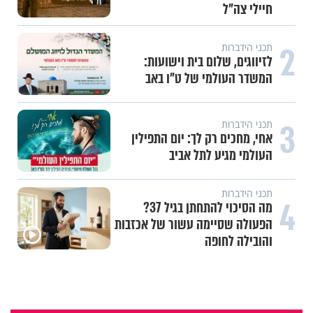
חיילי צה"ל
2
תכני הידברות
לזיווגים, שלום בית וישועות:
המשדר העולמי של ט"ו באב
3
תכני הידברות
אחי, מחכים רק לך: יום התפילין
העולמי מגיע לתל אביב
תכני הידברות
4
מה הסיכוי להתחתן בגיל 37?
הפעולה שסיימה עשור של אכזבות
והובילה לחופה