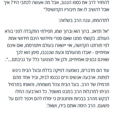
להחזיר לרב את כספו הגנוב, אבל מה אעשה לכתבי היד? איך
אוכל להשיב לו את חיבוריו הקדושים?"
לתדהמתו, ענה הרב בשלווה:
"אל תדאג. ברוך הוא וברוך שמו, תפילתי התקבלה לפני בורא
העולם. בקשתי ממנו שאם ספרי וחידושי הינם חידושי אמת
לפי תורתנו הקדושה, אזי יישארו בעולם ויתפרסמו, ואם אינם
אמיתיים - יאבדו מהעולם! וכעת שנגנבו, סימן הוא לכך
שאינם נכונים ואמיתיים, ולכן אל תצטער כלל על גניבתם...".
עוד הם מדברים, נשמעה דפיקה בדלת ובעל הבית ניגש
לפתוח. ארבעה אנשים זרים נכנסו לבית, וביד אחד מהם
תרמילו של הרב. בעל הבית צהל משמחה, והאוחז בתרמיל
הניחו למרגלות הרב במבט מושפל. כל הארבעה החלו
לבקש מהרב בבכיות ותחנונים כי יסלח להם ויכפר להם על
פשעם. הרב היסה אותם בידו, ושאל: