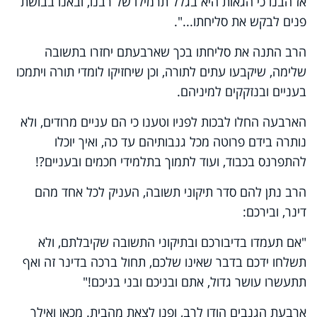
אז הבנו כי הגאות היא בגלל תרמילו של רבנו, ובאנו בבושת
פנים לבקש את סליחתו...".
הרב התנה את סליחתו בכך שארבעתם יחזרו בתשובה
שלימה, שיקבעו עתים לתורה, וכן שיחזיקו לומדי תורה ויתמכו
בעניים ובנזקקים למיניהם.
הארבעה החלו לבכות לפניו וטענו כי הם עניים מרודים, ולא
נותרה בידם פרוטה מכל גנבותיהם עד כה, ואיך יוכלו
להתפרנס בכבוד, ועוד לתמוך בתלמידי חכמים ובעניים?!
הרב נתן להם סדר תיקוני תשובה, העניק לכל אחד מהם
דינר, ובירכם:
"אם תעמדו בדיבורכם ובתיקוני התשובה שקיבלתם, ולא
תשלחו ידכם בדבר שאינו שלכם, תחול ברכה בדינר זה ואף
תתעשרו עושר גדול, אתם ובניכם ובני בניכם!"
ארבעת הגנבים הודו לרב, ופנו לצאת מהבית. מכאן ואילך