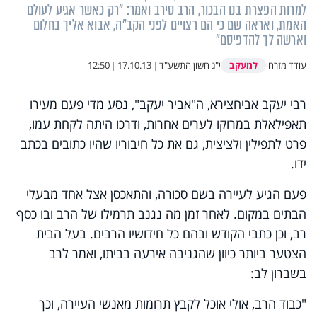
למרות הפצרת בנו הבכור, הרב סירב ואמר: "רק כאשר אגיע לעולם
האמת, ואראה שם כי הם רצויים לפני הקב"ה, אבוא אליך בחלום
וארשה לך להדפיסם"
למעקב
עודד מזרחי
י"ג חשון התשע"ד
|
17.10.13
|
12:50
רבי יעקב אביחצירא, ה"אביר יעקב", נסע מדי פעם מעירו
תאפילאלת במרוקו לערים אחרות, ודרכו היתה לקחת עמו,
פרט לתפילין ולציצית, גם את כל חיבוריו שהיו כתובים בכתב
ידו.
פעם הגיע לעיירה בשם סכורה, והתאכסן אצל אחד מבעלי
הבתים במקום. לאחר זמן מה נגנב תרמילו של הרב ובו כסף
רב, וכן כתבי הקודש ובהם כל חידושיו הרבים. בעל הבית
הצטער ביותר כיוון שהגניבה אירעה בביתו, ואמר לרב
בשברון לב:
"כבוד הרב, אולי אוכל לקבץ תרומות מאנשי העיירה, וכך