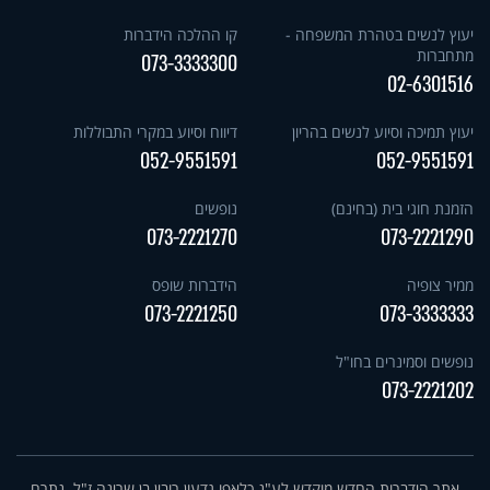
יעוץ לנשים בטהרת המשפחה -
קו ההלכה הידברות
מתחברות
073-3333300
02-6301516
יעוץ תמיכה וסיוע לנשים בהריון
דיווח וסיוע במקרי התבוללות
052-9551591
052-9551591
הזמנת חוגי בית (בחינם)
נופשים
073-2221270
073-2221290
ממיר צופיה
הידברות שופס
073-2221250
073-3333333
נופשים וסמינרים בחו"ל
073-2221202
אתר הידברות החדש מוקדש לע"נ כלאפו גדעון רובין בן שרינה ז"ל. נתרם