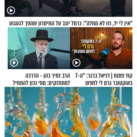
"אין לי יד, וזו לא מחלה": כרמל יוגב על החיסרון שהפך לגעגוע
קוד פתוח | דניאל ברגר: "ה-7
הרב זמיר כהן - הדרכה
באוקטובר גרם לי לחפש
למתחזקים: מתי נכון להתחיל
תשובות"
עם לבישת הציצית?