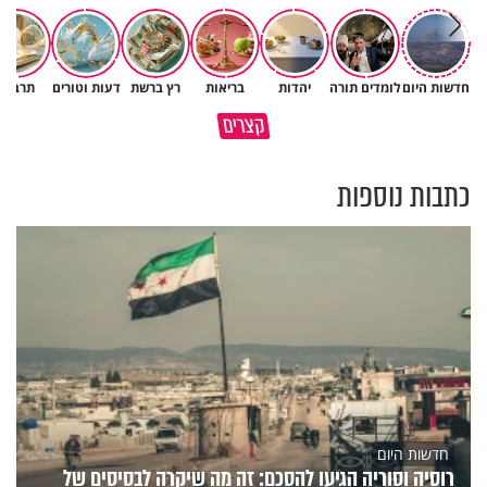
חדשות היום
לומדים תורה
יהדות
בריאות
רץ ברשת
דעות וטורים
תרבות
איך אפשר לקרב את אשתי לחיי
ערכות שמירה לחיילי צה״ל עם
קצרים
הדת מבלי לכפות עליה?
הרב זמיר כהן
כתבות נוספות
חדשות היום
רוסיה וסוריה הגיעו להסכם: זה מה שיקרה לבסיסים של