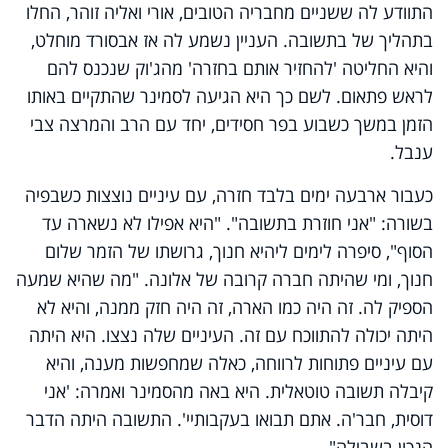
התוודע לה ששניים מחבריה הטובים, אורי ואליה זוהר, החלו
בתהליך של בתשובה. העניין נשמע לה אז אבסורד מוחלט,
והיא החליטה 'להחזיר אותם בחזרה' מהג'וק שנכנס להם
לראש פתאום. לשם כך היא הגיעה לסמינר שהתקיים באותו
הזמן במשך כשבוע בפר חסידים, יחד עם הרב והמרצה צבי
ענבל.
כעבור ארבעה ימים בלבד חזרה, עם עיניים נוצצות כשבפיה
בשורה: "אני חוזרת בתשובה". "היא אפילו לא נשארה עד
הסוף", סיפרה לימים ליהיא חנוך, גרושתו של הזמר שלום
חנוך, ומי שהיתה חברה קרובה של אלונה. "מה שהיא שמעה
הספיק לה. זה היה כמו הארה, זה היה חזק ממנה, והיא לא
היתה יכולה להתווכח עם זה. העיניים שלה נצצו. היא היתה
עם עיניים פתוחות לרווחה, כאלה שמחפשות מענה, והיא
קיבלה תשובה טוטאלית. היא באה מהסמינר ואמרה: 'אני
דוסית, חבר'ה. אתם תבואו בעקבותיי'. התשובה היתה הדבר
הנכון בשבילה".