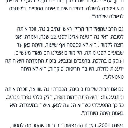
המון, 'ענייני לעשות את רצונך'. וחוץ מזה, כל רגע, כל שנייה,
היא ציפתה לגאולה. תמיד השיחות איתה הסתיימו ב'שנזכה
לגאולה שלמה'".
גם הרב שמואל דוד מרזל, ראש 'נתיב בינה', זוכר אותה
לטובה: "אלונה הגיעה אלינו לפני 22 שנה, ואמרה: 'אני
רוצה ללמוד'. היא לא פספסה אף שיעור, והיתה כאן עד
שבועיים לפני מותה. הלימודים אצלנו הם מאוד מעשיים,
ועוסקים בהלכה, ברמב"ם ובנביא. בזכות התמדתה היא היתה
ידענית גדולה. היו בה חריפות ופיקחות, היא לא היתה
טאטאלע".
גם אם הבית של נתיב בינה, הגברת יונה שוויצר, זוכרת אותה
ומתגעגעת: "היא היתה דמות מופת, חלק בלתי נפרד מנתיב.
כל כך התפעלתי כשהיא הגיעה לכאן, אישה במעמדה. היא
באמת היתה מיוחדת".
בשנת 2001, באחת ההרצאות הבודדות שהסכימה למסור,