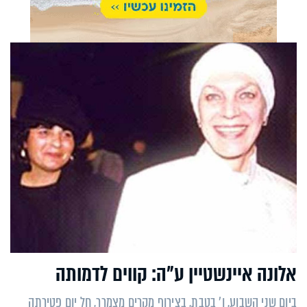
אלונה איינשטיין ע"ה: קווים לדמותה
ביום שני השבוע, ו' בטבת, בצירוף מקרים מצמרר, חל יום פטירתה