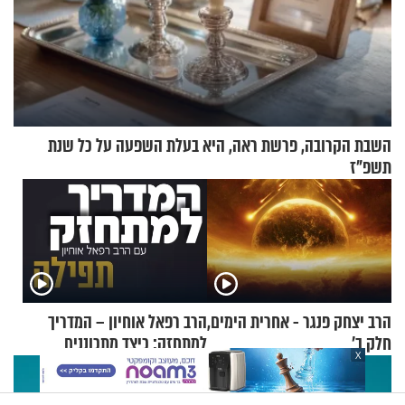
השבת הקרובה, פרשת ראה, היא בעלת השפעה על כל שנת
תשפ"ז
הרב יצחק פנגר - אחרית הימים,
הרב רפאל אוחיון – המדריך
חלק ב’
למתחזק: כיצד מתכוננים
X
לתפילה?