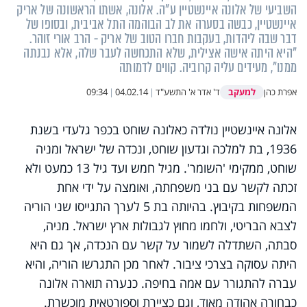
השביעי של אלונה איינשטיין ע"ה. אלונה, אשתו הראשונה של אריק
איינשטיין, כבשה בסערה את לב הבוהמה התל אביבית, ובסופו של
דבר שבה ליהדות, בעקבות חברו הטוב של אריק - הרב אורי זוהר.
"היא היתה אישה אצילית, שלא התכחשה לעבר שלה, אלא נבנתה
ממנו", מעידים עליה קרוביה. קווים לדמותה
למעקב
אפרת כהן
ד' אדר א' התשע"ד
|
04.02.14
|
09:34
אלונה איינשטיין נולדה כאלונה שוחט בכפר גלעדי בשנת
1936, בת למלכה וגדעון שוחט, ונכדה של ישראל ומניה
שוחט, ממקימי 'השומר'. מגיל חמש ועד גיל 13 כמעט ולא
זכתה לקשר עם בני משפחתה, ואומצה על ידי אחת
המשפחות בקיבוץ. בהיותה בת 5 לערך התגייסו שני הוריה
לצבא הבריטי, ולחמו מחוץ לגבולות ארץ ישראל. מניה,
סבתה, השתדלה לשמור על קשר עם הנכדה, אך גם היא
היתה עסוקה בצרכי ציבור. לאחר מכן התגרשו הוריה, והיא
עברה להתגורר עם אמה בחיפה. כנערה תוארה אלונה
כבחורה אהודה מאוד, וגם כציירת וספורטאית מוכשרת.