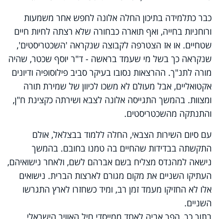
כבר כתלמידה בתיכון החלה אלונה לחפש אחר משמעות
ורוחניות בחייה, ואף תוארה כבחורה שלא רצתה לחיות חיים
שטחיים. או אז הצטרפה לקבוצה שנקראה 'השכטריסטים',
שנקראה כך בשל מי שעמד בראשה - ד"ר יוסף שכטר, שהיה
מורה לתנ"ך. ההרצאות נסובו בעיקר סביב פילוסופיה ודיונים
אקטואליים, אבל מעולם לא משכו לכיוון של שמירת תורה
ומצוות. בהמשך התגייסה אלונה לצבא ושירתה כקצינת ח"ן,
והתנתקה מהשכטריסטים.
עם סיום השירות הצבאי, החלה ללמוד בבצלאל, אולם
התקשתה בבדידות שהחיים בה טמנו בחובם. בהמשך
נישאה למהנדס מצליח בשם אברהם לשם, ולאחר נישואיהם,
העתיקו השניים את מקום מגורם לארצות הברית. נישואים
אלו לא החזיקו מעמד זמן רב, ומיד כשחזרו לארץ התגרשו
השניים.
בתוך כך, הפך אביה לאחד ממייסדי חיל האוויר הישראלי