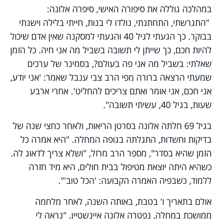
במהלכה גוללה את סיפורה האישי, סיפרה אלונה:
"התגרשתי, התחתנתי, נולדו לי בנות, חייתי בלילה וישנתי
בבוקר. כך הגעתי לגיל 40 והגעתי למסקנה שאין אדם שיכול
להיות חכם, כך שייתן לי תשובה בשביל מה אני חיה. כל הזמן
שאלתי: בשביל מה אני פה בעולם?, בסמינר של ערכים
שמעתי הרצאה ברורה מפי הרב צבי ענבל שאמר: 'אני יודע,
אני חכם, אני אומר ואתם צריכים להחליט'. אחרי ארבע
שעות, בגיל 40, עשיתי תשובה".
בגיל 69 חלתה אלונה בסרטן הריאות, ולאחר כחצי שנה של
בדיקות וחשדות, התגלתה בגופה המחלה. "היא אמרה כל
הזמן שהיא בסדר", מספר הרב מרזל, "ושלא צריך לדאוג לה.
כשהיא היתה יוצאת מטיפול בבית חולים, היא מיד חזרה
ללמוד, כשבפיה האמרה הקבועה: 'הכל טוב'".
אולם בתאריך ו' בטבת, באותה השנה, לאחר מלחמה
ממושכת במחלה, נפטרה אלונה איינשטיין. "נראה לי