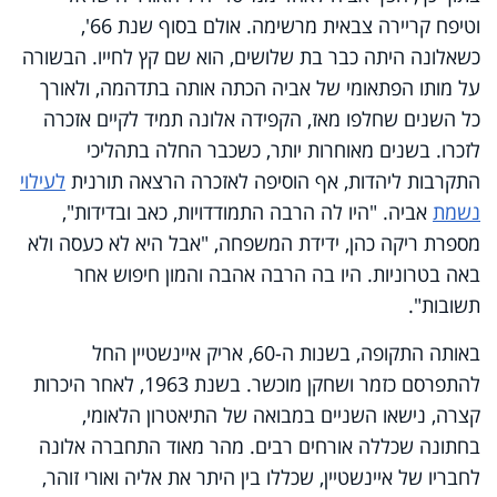
וטיפח קריירה צבאית מרשימה. אולם בסוף שנת 66',
כשאלונה היתה כבר בת שלושים, הוא שם קץ לחייו. הבשורה
על מותו הפתאומי של אביה הכתה אותה בתדהמה, ולאורך
כל השנים שחלפו מאז, הקפידה אלונה תמיד לקיים אזכרה
לזכרו. בשנים מאוחרות יותר, כשכבר החלה בתהליכי
התקרבות ליהדות, אף הוסיפה לאזכרה הרצאה תורנית
לעילוי
נשמת
אביה. "היו לה הרבה התמודדויות, כאב ובדידות",
מספרת ריקה כהן, ידידת המשפחה, "אבל היא לא כעסה ולא
באה בטרוניות. היו בה הרבה אהבה והמון חיפוש אחר
תשובות".
באותה התקופה, בשנות ה-60, אריק איינשטיין החל
להתפרסם כזמר ושחקן מוכשר. בשנת 1963, לאחר היכרות
קצרה, נישאו השניים במבואה של התיאטרון הלאומי,
בחתונה שכללה אורחים רבים. מהר מאוד התחברה אלונה
לחבריו של איינשטיין, שכללו בין היתר את אליה ואורי זוהר,