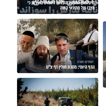
היעלמות המנהיג העליון: דיווחים באיראן כי
מצבו של חמינאי קשה
לומדים תורה
הדף היומי: מסכת חולין דף צ"ט