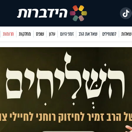
למתחילים
שאל את הרב
זמני היום
עלון
שופס
מחלקות
תרומות