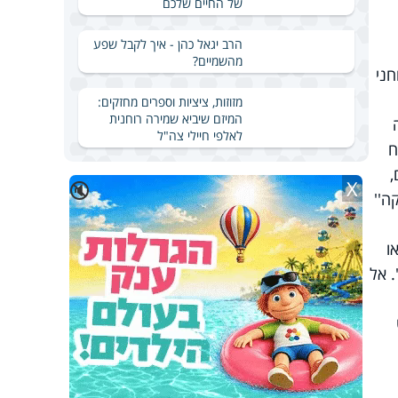
של החיים שלכם
הרב יגאל כהן - איך לקבל שפע
מהשמיים?
וחני
מזוזות, ציציות וספרים מחזקים:
המיזם שיביא שמירה רוחנית
לאלפי חיילי צה"ל
ח
,
X
🔇
ה''
ו
. אל