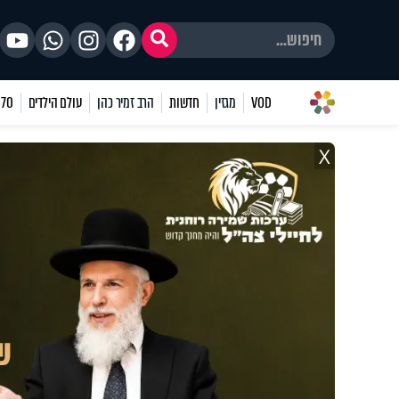
VOD
מגזין
חדשות
הרב זמיר כהן
עולם הילדים
70 שאלות
X