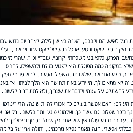
 רגל לאיש, הם ולבבם, יהא זה באישון לילה, לאחר יום גדוש עבו
 היקום כולו שקט ורגוע, או כל רגע של שקט אחר ויחשבו, ''עלי
חשב ומפרגן, כלפי בני משפחתי, קרוביי, עובדיי וכו'''. שהרי מי כמ
שלא במקומה כמה מסוגלת היא לפגוע בזולת ולהשפילו, להרוס
מאחר, שלא התחשב, שלא ויתר, השפיל והכאיב. ולחש פנימי דופק
, זה לא מתאים לך. מי יודע באיזו תחושה הוא הלך לביתו. ואז באנ
אדע להשתלט על עצמי ולדבר את שצריך, ולא לתת דרור ללשוני.
עולם? האם אפשר בעולם כה אכזרי להיות שונה? הרי ''יטרפו''
ך נזכר שפלוני גם עשה כך, ואלמוני פוגע יותר בלשונו. ורק אני א
לם, עבורך נברא עולם אין איש אחר רק אתה! בכוחך וביכולתך להש
כבלתי אפשרי. הנה מאמר נפלא מחכמינו, ''תולה ארץ על בלימה''