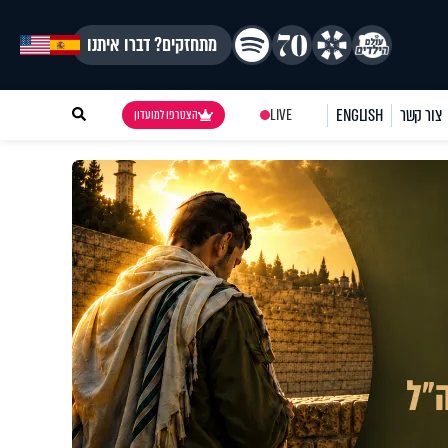
מתחזקים? דברו איתנו
צור קשר
ENGLISH
LIVE
הצטרפו למועדון