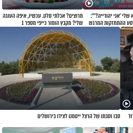
לי 'אני יהודייה?'":
מרוצים? אכלתי סלט. עכשיו, איפה העוגה
מסע ההתחזקות המרגש
שלי? מקבץ הומור כייפי מספר 1
וד
סבו וסבתו של הרצל ייטמנו לצידו בירושלים