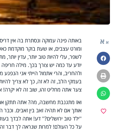
א
באותה פינה עמוקה ונסתרת בה אין דריסת
א
ומורט עצבים, או שעת בוקר מוקדמת כאשר
לשפר, עלי להיות טוב יותר, עדין יותר, מת
פייסבוק
יודע עד כמה יש צורך בכך. מילה חריפה 
ולהחריב, והרי אתמול הייתי אני הנפגע 
הדפסה
בעמקי הלב, זה לא זה, כך לא צריך להיות
צער אתה מחליט זהו, שוב זה לא יקרה! 
ווטסאפ
ואז מתגנבת מחשבה, מה? אתה תתקן את ה
אותך אם לא תהיה זאב בין זאבים. וכבר הנ
מועדפים
''ילד טוב ירושלים?'' דע! אתה לבדך בעו
על כל העולם! למרות שנראה לך דבר זה 