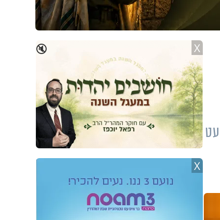
X
🔇
עט
X