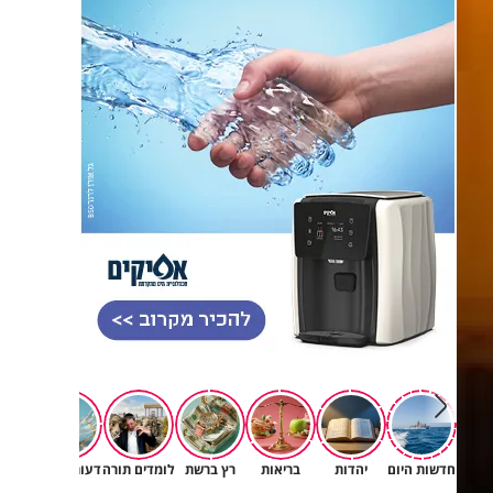
חדשות היום
יהדות
בריאות
רץ ברשת
לומדים תורה
דעות וטורים
תרב