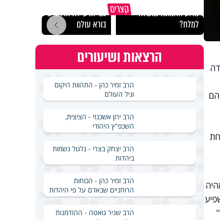
קצרים
מדוע האמונה נמשלה
גם ׳הרע׳ זה הרחמים של
האם מ
למלח?
בורא עולם
בשבת
הרצאות ושיעורים
דה
הרב זמיר כהן - התהוות היקום
וגיל העולם
והם
הרב ירון אשכנזי - הציצית,
השכפ"ץ היהודי
חת
הרב יצחק בצרי - גלגול נשמות
ביהדות
הרב זמיר כהן - הכוחות
היה
הרוחניים שבאדם על פי היהדות
פיע
הרב שניר גואטה - ההזדמנות