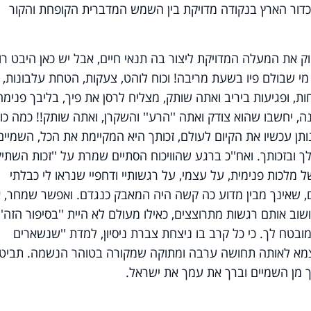
דור הארץ בנקודה מדויקת בין השמש המדברית הקופחת והקור
149 ק''מ מצא בדיוק את המעלה המדויקת ליצור בה תנאי חיים, אבל יש כאן היבט ר
ת מי שבולם פיו בשעת מריבה! וכוח לוהט, צעקות, הטחת עלבונות,
ות, ופגיעות ביריב ואתה שותק, מצליח לרסן את פיך, בליבך פנימה
 יחשבו שהוא צודק ואתה ''הרע'' והשקרן, ואתה שותק!! כמה כו
תן עכשיו את הקיום לעולם, זכותך היא המקיימת את הכל, השמיים
ך ובזכותך. ואח''כ ברגע שהוויכוח הסתיים שמרת על ''זכות השתיק
מלכות פנימית, על עצמי, על רגשותיי ודחפיי שנראו לי כבלתי
ם, שאינך מבין מדוע כה קשה היה המאבק כנגדם. ואפשר שמחר, א
ב אותם רגשות מתרוצצים, כאילו מעולם לא היית ''בסיפור הזה''
ובטח לך. כי כל קרב בו ניצחת צברת ניסיון, למדת ''שנשארים
 וצמא לאותה תחושה ערבה ומתוקה שמקורה בטוהר הנשמה. תביט
 מן השמיים וברך את עמך את ישראל.