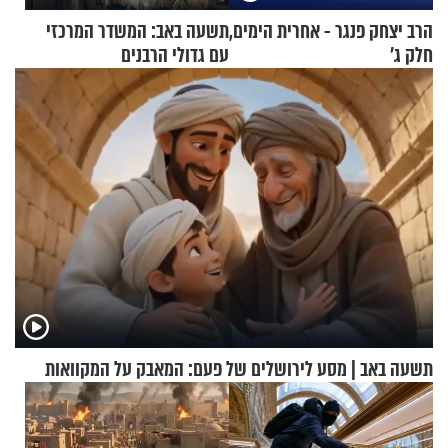
הרב יצחק פנגר - אחרית הימים,
תשעה באב: המשדר המרכזי
חלק ג’
עם גדולי הרבנים
תשעה באב | מסע לירושלים של פעם: המאבק על המקוואות