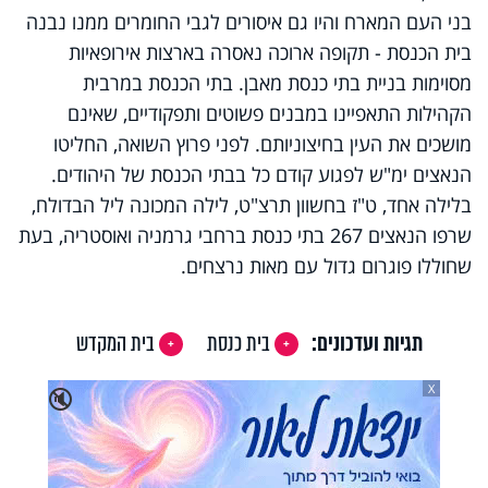
בני העם המארח והיו גם איסורים לגבי החומרים ממנו נבנה
בית הכנסת - תקופה ארוכה נאסרה בארצות אירופאיות
מסוימות בניית בתי כנסת מאבן. בתי הכנסת במרבית
הקהילות התאפיינו במבנים פשוטים ותפקודיים, שאינם
מושכים את העין בחיצוניותם. לפני פרוץ השואה, החליטו
הנאצים ימ"ש לפגוע קודם כל בבתי הכנסת של היהודים.
בלילה אחד, ט"ז בחשוון תרצ"ט, לילה המכונה ליל הבדולח,
שרפו הנאצים 267 בתי כנסת ברחבי גרמניה ואוסטריה, בעת
שחוללו פוגרום גדול עם מאות נרצחים.
תגיות ועדכונים:
בית כנסת
בית המקדש
X
🔇