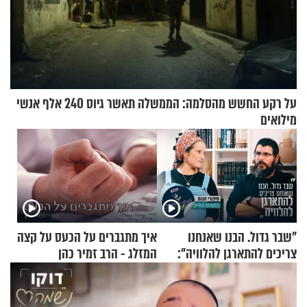
על רקע החשש מהסלמה: הממשלה תאשר גיוס 240 אלף אנשי
מילואים
"שבר גדול. הבנו שאנחנו
איך מתגברים על הכעס על קצה
צריכים להתארגן להלוויה":
המזלג - הרב זמיר כהן
זוגיות במבחן, הפעם עם מרים
וגד דנינו