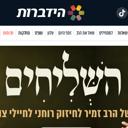
למתחילים
שאל את הרב
זמני היום
עלון
שופס
מחלקות
תרומות