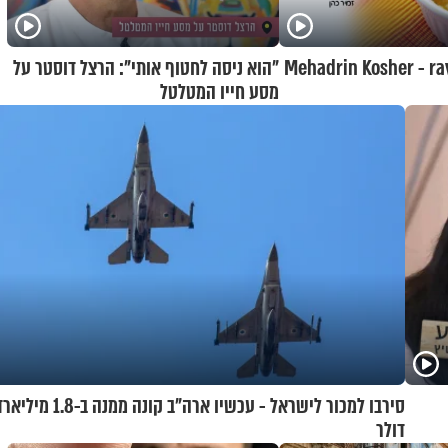
Mehadrin Kosher - ra
"הוא ניסה לחטוף אותי": הרצל דוסטר על
מסע חייו המטלטל
סירבו למכור לישראל - עכשיו ארה"ב קונה ממנה ב-1.8 מיל
דולר