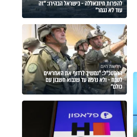
להפרות חיזבאללה - בישראל הבהירו: "זה
עוד לא נגמר"
חדשות היום
הרמטכ"ל: "נמשיך לרדוף את האחראים
לטבח - ולא נרפה עד שנבוא חשבון עם
כולם"