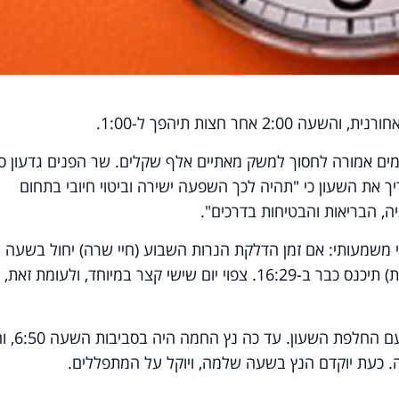
אחר חצות תיהפך ל-1:00.
ים אמורה לחסוך למשק מאתיים אלף שקלים. שר הפנים גדעון ס
 את השעון כי "תהיה לכך השפעה ישירה וביטוי חיובי בתחום
ה, הבריאות והבטיחות בדרכים".
י משמעותי: אם זמן הדלקת הנרות השבוע (חיי שרה) יחול בשעה
17:35 הרי שהשבת הבאה (פרשת תולדות) תיכנס כבר ב-16:29. צפוי יום שישי קצר במיוחד, ולעומת ז
גברים היוצאים מוקדם לעבודתם ישמחו עם הח
. כעת יוקדם הנץ בשעה שלמה, ויוקל על המתפללים.