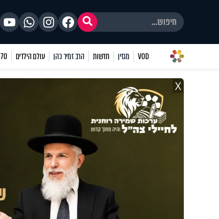
VOD
מגזין
חדשות
הרב זמיר כהן
עולם הילדים
70 שאלות
X