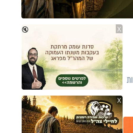
X
🔇
ת
X