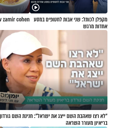
מקפלן לכותל: שני אבות לחטופים במסע
v zamir cohen
אחדות מרגש
"לא רצו שאהבת השם ייצג את ישראל": חנינת השם גורדון
בריאיון מעורר השראה