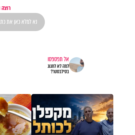
רוצה 
אל תפספסו
למה לא לחגוג
בסילבסטר?