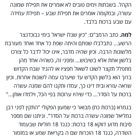
הקהל. בשבתות וימים טובים לא אומרים את תפילת שמונה
עשרה, ובמקומה אומרים את תפילת שבע – תפילת עמידה
עם שבע ברכות בלבד.
למה.
כתב הרמב"ם: "כיון שגלו ישראל בימי נבוכדנצר
הרשע... נתבלבלו שפתם והיתה שפת כל אחד ואחד מעורבת
מלשונות הרבה. וכיון שהיה מדבר, אינו יכול לדבר כל צורכו
בלשון אחת אלא בשיבוש... ומפני זה, כשהיה אחד מהן
מתפלל תקצר לשונו לשאול חפציו או להגיד שבח הקדוש
ברוך הוא בלשון הקדש עד שיערבו עמה לשונות אחרות. וכיון
שראה עזרא ובית דינו כך, עמדו ותקנו להם שמנה עשרה
ברכות על הסדר... כדי שיהיו ערוכות בפי הכל, וילמדו אותן..."
בגמרא (ברכות כח) מבואר כי שמעון הפקולי "התקין לפני רבן
גמליאל שמונה עשרה ברכות על הסדר". וניתנו שם מספר
סיבות מדוע דווקא 18 ברכות: כנגד 18 חוליות שבעמוד
השדרה, כנגד 18 הזכרות שם ה בקריאת שמע או במזמור