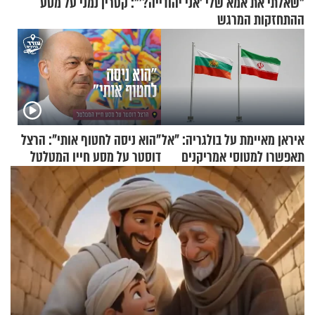
"שאלתי את אמא שלי 'אני יהודייה?'": קטרין נמני על מסע
ההתחזקות המרגש
איראן מאיימת על בולגריה: "אל
"הוא ניסה לחטוף אותי": הרצל
תאפשרו למטוסי אמריקנים
דוסטר על מסע חייו המטלטל
להמריא מהשטח שלכם"