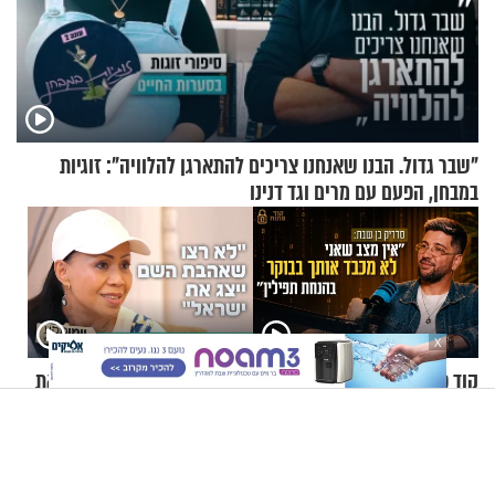
"שבר גדול. הבנו שאנחנו צריכים להתארגן להלוויה": זוגיות
במבחן, הפעם עם מרים וגד דנינו
X
קוד פתוח | סדריק בן שבת: "אין
"לא רצו שאהבת השם ייצג את
מצב שאני לא מכבד אותך
ישראל": חנינת השם גורדון
בבוקר בהנחת תפילין"
בריאיון מעורר השראה