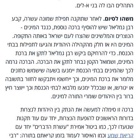
התהלים הבו לה בני א-לים.
משהו לסיום.
לאחר שתוקנה תפילת שמונה עשרה, קבע
רבן גמליאל שיש להוסיף ברכה נוספת, כנגד המינים -
הנוצרים והמלשינים שהצרו לעם ישראל באותה התקופה.
המינים היו אז חלק מהקהילה היהודית והגיעו לתפילות בבתי
הכנסת. כדי להרחיקם ביקש רבן גמליאל לתקן את ברכת
המינים, ושמואל הקטן נבחר לתקן את הברכה. הברכה גרמה
לכך שהמינים בבתי הכנסת יימנעו בשעה שישמשו כחזנים
מלומר את ברכת המינים, וכך ייחשפו ויתבקשו לחזור בתשובה
או יגורשו, או שבכלל ימנעו מלבוא לבתי הכנסת וכך ייווצר חיץ
ברור בין היהודים שומרי התורה למינים.
ברכה זו סימלה למעשה את הנתק בין היהדות לנצרות
בדורות הראשונים להופעת הנצרות, יחד עם עוד תקנות
שנועדו לכך, כמו ביטול אמירת "עשרת הדברים" יחד עם
קריאת שמע
וכמו האיסור לעמוד בזמן קריאתם בתורה: "רבי