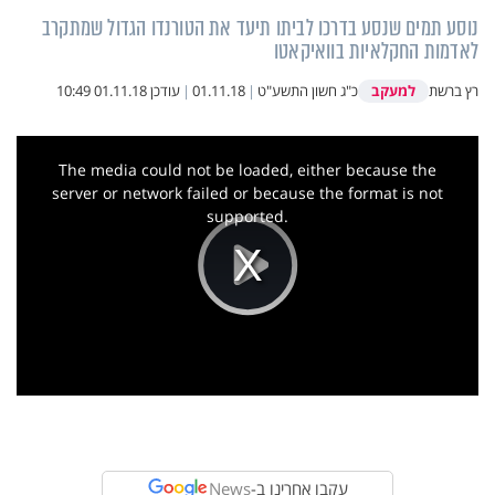
נוסע תמים שנסע בדרכו לביתו תיעד את הטורנדו הגדול שמתקרב
לאדמות החקלאיות בוואיקאטו
למעקב
רץ ברשת
כ"ג חשון התשע"ט
|
01.11.18
|
עודכן
01.11.18 10:49
This
is
a
The media could not be loaded, either because the
modal
window.
server or network failed or because the format is not
supported.
Play
Video
עקבו אחרינו ב-
News