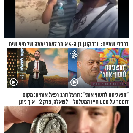
בחסדי שמיים: יובל קוגן בן ה-4 אותר לאחר יממה של חיפושים
"הוא ניסה לחטוף אותי": הרצל
הרב רפאל אוחיון: מקום
דוסטר על מסע חייו המטלטל
לשאלה, פרק 2 - איך ניתן
להוכיח שהתורה משמיים?