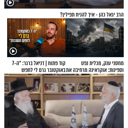
הרב יגאל כהן - איך להניח תפילין?
מחסני ענק, מכלית נפט
קוד פתוח | דניאל ברגר: "ה-7
וספינות: אוקראינה מרחיבה את
באוקטובר גרם לי לחפש
התקיפות בעומק רוסיה
תשובות"