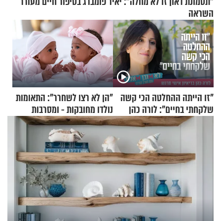
"תסמונת דאון זו לא מחלה": יאיר פומברג בסיפור חיים מעורר
השראה
"זו הייתה ההחלטה הכי קשה
"הן לא רצו לשחרר": התאומות
שלקחתי בחיים": לורה כהן
נולדו מחובקות - ומסרבות
בריאיון אישי מרגש
להיפרד