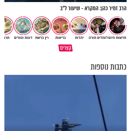
הרב זמיר כהן: המקרא - שיעור ל"ב
חדשות היום
לומדים תורה
יהדות
בריאות
רץ ברשת
דעות וטורים
תרבות
כל אחד מאיתנו הוא עולם ומלואו
למה אנחנו לא רואים את הברכה?
קצרים
שנברא בצלם אלוקים
פרשת ראה
כתבות נוספות