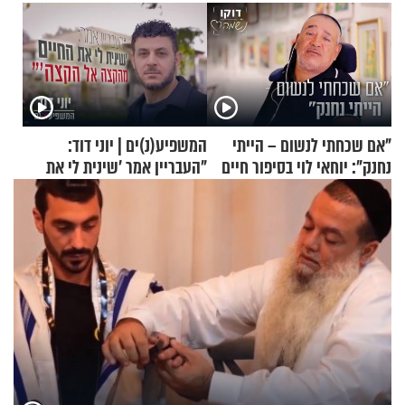
"אם שכחתי לנשום – הייתי
המשפיע(נ)ים | יוני דוד:
נחנק": יוחאי לוי בסיפור חיים
"העבריין אמר 'שינית לי את
מעורר השראה
החיים מהקצה אל הקצה'"