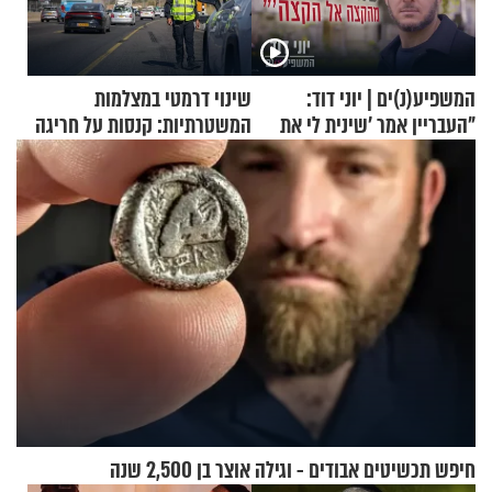
המשפיע(נ)ים | יוני דוד:
שינוי דרמטי במצלמות
"העבריין אמר 'שינית לי את
המשטרתיות: קנסות על חריגה
החיים מהקצה אל הקצה'"
קלה של מהירות
חיפש תכשיטים אבודים - וגילה אוצר בן 2,500 שנה