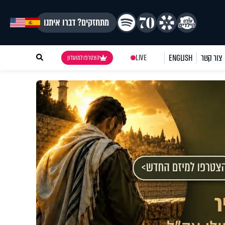
מתחזקים? דברו איתנו
צור קשר
ENGLISH
LIVE
הצטרפו למועדון