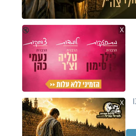
X
🔇
X