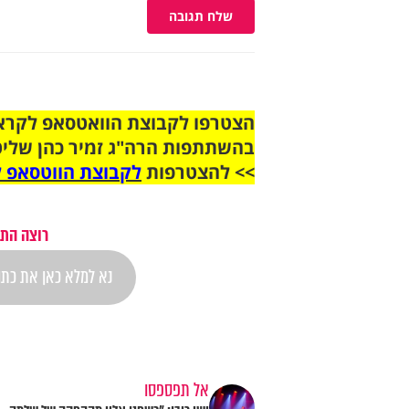
שלח תגובה
בהשתתפות הרה"ג זמיר כהן שליט
>> להצטרפות
לקבוצת הווטסאפ ל
רוצה התר
אל תפספסו