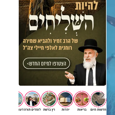
חדשות היום
בריאות
יהדות
רץ ברשת
לומדים תורה
דעות וטורים
תרב