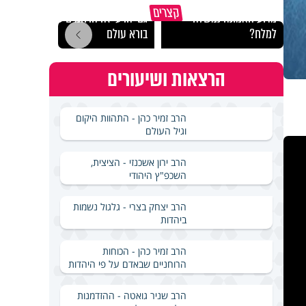
קצרים
מדוע האמונה נמשלה
גם ׳הרע׳ זה הרחמים של
האם מ
למלח?
בורא עולם
בשבת
הרצאות ושיעורים
הרב זמיר כהן - התהוות היקום
וגיל העולם
הרב ירון אשכנזי - הציצית,
השכפ"ץ היהודי
הרב יצחק בצרי - גלגול נשמות
ביהדות
הרב זמיר כהן - הכוחות
הרוחניים שבאדם על פי היהדות
הרב שניר גואטה - ההזדמנות