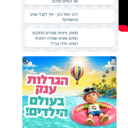
של החיים שלכם
הרב יגאל כהן - איך לקבל שפע
מהשמיים?
מזוזות, ציציות וספרים מחזקים:
המיזם שיביא שמירה רוחנית
לאלפי חיילי צה"ל
X
🔇