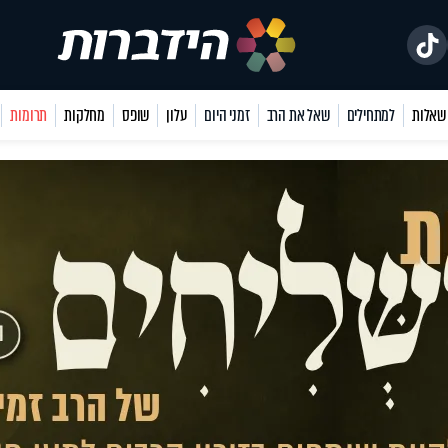
למתחילים
שאל את הרב
זמני היום
עלון
שופס
מחלקות
תרומות