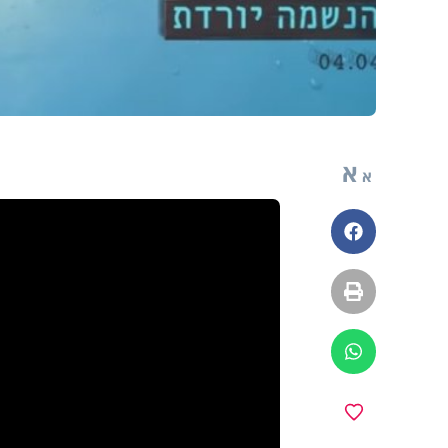
א
א
פייסבוק
הדפסה
ווטסאפ
מועדפים