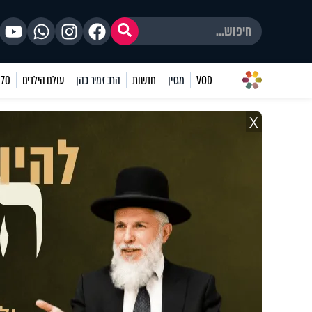
VOD
מגזין
חדשות
הרב זמיר כהן
עולם הילדים
70 שאלות
X