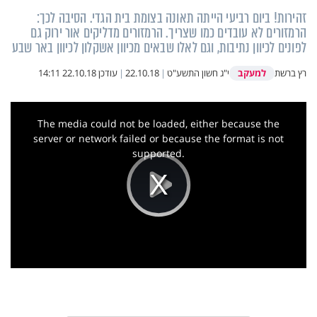
זהירות! ביום רביעי הייתה תאונה בצומת בית הגדי. הסיבה לכך:
הרמזורים לא עובדים כמו שצריך. הרמזורים מדליקים אור ירוק גם
לפונים לכיוון נתיבות, וגם לאלו שבאים מכיוון אשקלון לכיוון באר שבע
למעקב
רץ ברשת
י"ג חשון התשע"ט
|
22.10.18
|
עודכן
22.10.18 14:11
This
is
a
The media could not be loaded, either because the
modal
window.
server or network failed or because the format is not
supported.
Play
Video