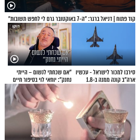
קוד פתוח | דניאל ברגר: "ה-7 באוקטובר גרם לי לחפש תשובות"
סירבו למכור לישראל - עכשיו
"אם שכחתי לנשום – הייתי
ארה"ב קונה ממנה ב-1.8
נחנק": יוחאי לוי בסיפור חיים
מיליארד דולר
מעורר השראה