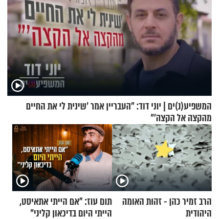
המשפיע(נ)ים | יוני דוד: "העבריין אמר 'שינית לי את החיים
מהקצה אל הקצה'"
הרב זמיר כהן - זהות האומה
תום עוז: "אם הייתי אתאיסט,
היהודית
הייתי היום בדיכאון קליני"