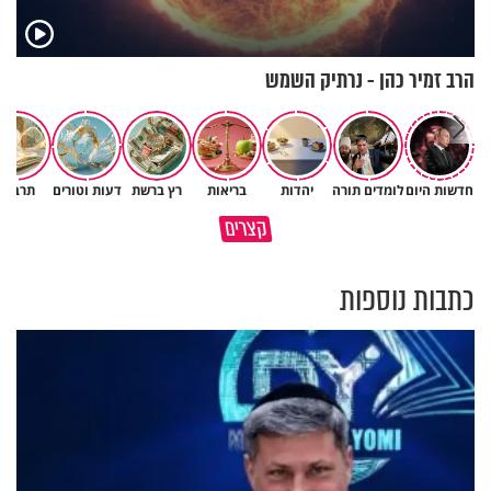
הרב זמיר כהן - נרתיק השמש
חדשות היום
לומדים תורה
יהדות
בריאות
רץ ברשת
דעות וטורים
תרבות
נפלאות הבריאה | הפיל - מלך
איך לשלוט בסיטואציה בצורה
קצרים
הזיכרון של הסוואנה
נכונה?
כתבות נוספות