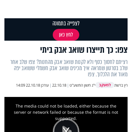
לצפייה בתמונה
לחץ כאן
צפו: כך תייצרו שואב אבק ביתי
רציתם לחסוך כסף ולא לקנות שואב אבק מהחנות? צפו שלב אחר
שלב בסרטון שמראה איך מכינים שואב אבק חשמלי ששואב יפה
מאוד את הלכלוך. צפו
למעקב
רץ ברשת
י"ג חשון התשע"ט
|
22.10.18
|
עודכן
22.10.18 14:09
This
is
a
The media could not be loaded, either because the
modal
window.
server or network failed or because the format is not
supported.