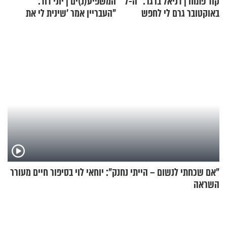
קוד פתוח | דניאל ברגר: "ה-7
המשפיע(נ)ים | יוני דוד:
באוקטובר גרם לי לחפש
"העבריין אמר 'שינית לי את
תשובות"
החיים מהקצה אל הקצה'"
"אם שכחתי לנשום – הייתי נחנק": יוחאי לוי בסיפור חיים מעורר
השראה