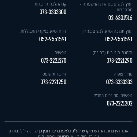
יעוץ לנשים בטהרת המשפחה -
קו ההלכה הידברות
מתחברות
073-3333300
02-6301516
יעוץ תמיכה וסיוע לנשים בהריון
דיווח וסיוע במקרי התבוללות
052-9551591
052-9551591
הזמנת חוגי בית (בחינם)
נופשים
073-2221270
073-2221290
ממיר צופיה
הידברות שופס
073-2221250
073-3333333
נופשים וסמינרים בחו"ל
073-2221202
אתר הידברות החדש מוקדש לע"נ כלאפו גדעון רובין בן שרינה ז"ל. נתרם
ע"י בנו מוקירו, שי רובין ומשפחתו הי"ו