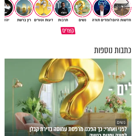
חדשות היום
לומדים תורה
נשים
תרבות
דעות וטורים
רץ ברשת
יהדות
איך לשלוט בסיטואציה בצורה
קצרים
ברכה או קללה? הכל בידים שלנו
נכונה?
כתבות נוספות
נשים
לפני ואחרי: כך הפכנו מרפסת עמוסה בדירת קבלן
לפינה יפנית רגועה