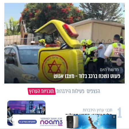
חדשות היום
פעוט נשכח ברכב בלוד - מצבו אנוש
הנצפים
פעילות הידברות
תוכניות הערוץ
1
תכני ערוץ הידברות
חלום אדיר: מקבץ סגולות
X