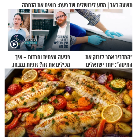
תשעה באב | מסע לירושלים של פעם: רואים את הנחמה
"המדביר אמר לזרוק את
פגיעה עצמית וחרדות – איך
המיטה": יותר ישראלים
מכילים את זה? זוגיות במבחן,
מדווחים על מכת פשפשי
הפעם עם יהודית ואלתר כהן
המיטה