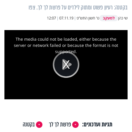
בקטנה: רעיון פשוט ומתוק לילדים על פרשת לך לך. צפו
למעקב
שי כהן
ט' חשון התש"פ
|
07.11.19
|
12:07
This
is
a
The media could not be loaded, either because the
modal
window.
server or network failed or because the format is not
supported.
Play
Video
תגיות ועדכונים:
פרשת לך לך
בקטנה