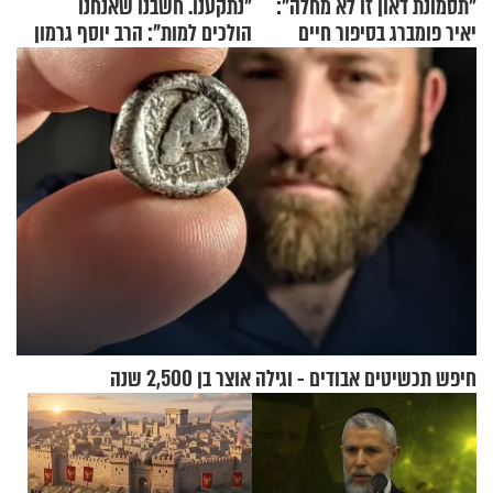
"תסמונת דאון זו לא מחלה":
"נתקענו. חשבנו שאנחנו
יאיר פומברג בסיפור חיים
הולכים למות": הרב יוסף גרמון
מעורר השראה
בריאיון מרתק
חיפש תכשיטים אבודים - וגילה אוצר בן 2,500 שנה