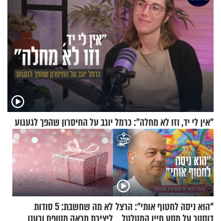
"אין לי יד, וזו לא מחלה": כרמל יוגב על החיסרון שהפך לגעגוע
"הוא ניסה לחטוף אותי": הרצל
לא מה שחשבת: 5 סודות
דוסטר על מסע חייו המטלטל
ליצירת מראה מטופח ורענן