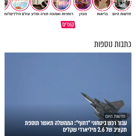
חדשות היום
בריאות
מגזין
רוחניות ואמונה
תורה ומדע
עולם הילדים
לומדים
כל הטיפים לשניצל המושלם של
כך תשמרו על עצמכם ועל בני
קצרים
השף אבי לוי
משפחתיכם בחופש הגדול
כתבות נוספות
חדשות היום
עבור רכש ביטחוני "דחוף": הממשלה תאשר תוספת
תקציב של 2.6 מיליארדי שקלים