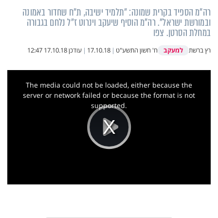
רה"מ הספיד בקרית שמונה: "תלמיד ישיבה, ת"ח שחדור באמונה
ובמורשת ישראל". רה"מ הוסיף שיעקב וינרוט ז"ל נלחם בגבורה
במחלת הסרטן. צפו
למעקב
רץ ברשת
ח' חשון התשע"ט
|
17.10.18
|
עודכן
17.10.18 12:47
This
is
a
The media could not be loaded, either because the
modal
window.
server or network failed or because the format is not
supported.
Play
Video