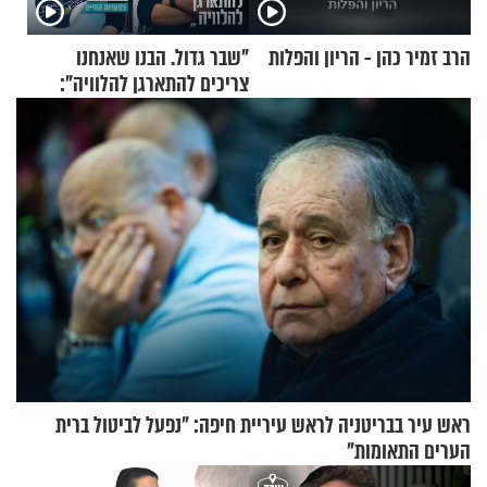
הרב זמיר כהן - הריון והפלות
"שבר גדול. הבנו שאנחנו
צריכים להתארגן להלוויה":
זוגיות במבחן, הפעם עם מרים
וגד דנינו
ראש עיר בבריטניה לראש עיריית חיפה: ״נפעל לביטול ברית
הערים התאומות״