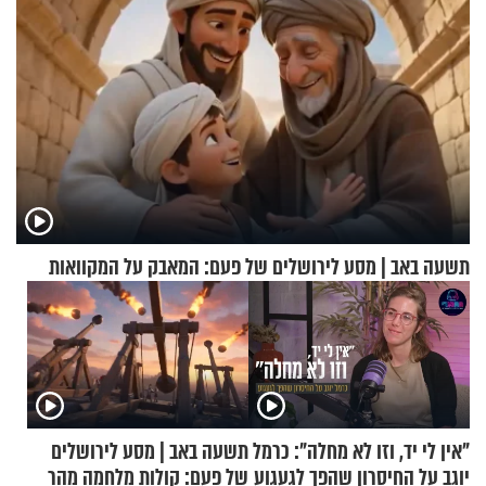
תשעה באב | מסע לירושלים של פעם: המאבק על המקוואות
"אין לי יד, וזו לא מחלה": כרמל
תשעה באב | מסע לירושלים
יוגב על החיסרון שהפך לגעגוע
של פעם: קולות מלחמה מהר