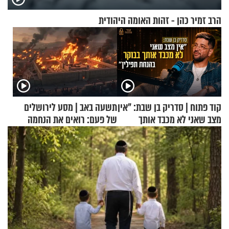
הרב זמיר כהן - זהות האומה היהודית
קוד פתוח | סדריק בן שבת: "אין
תשעה באב | מסע לירושלים
מצב שאני לא מכבד אותך
של פעם: רואים את הנחמה
בבוקר בהנחת תפילין"