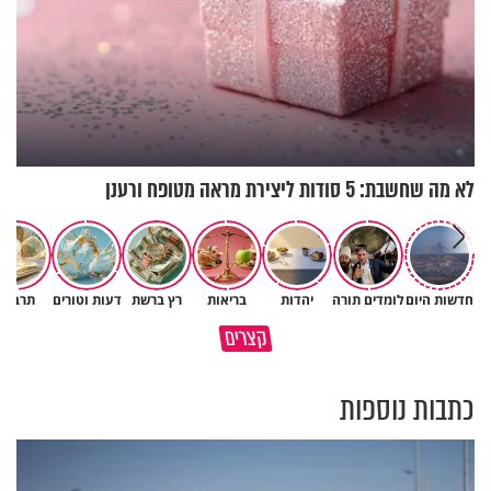
לא מה שחשבת: 5 סודות ליצירת מראה מטופח ורענן
חדשות היום
לומדים תורה
יהדות
בריאות
רץ ברשת
דעות וטורים
תרבות
אין צורך להיות גדול כדי לשנות את
קצרים
העולם
מאילו אנשים כדאי לך להיזהר?
כתבות נוספות