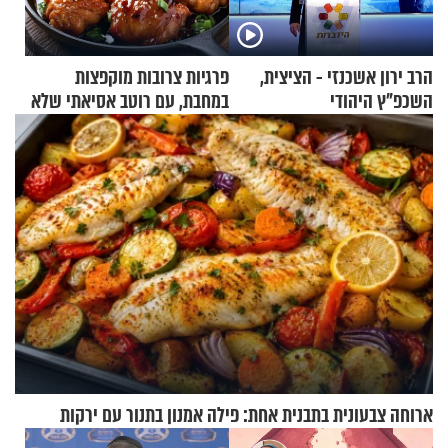
הרב ירון אשכנזי - הציצית,
פרגיות צרובות מוקפצות
השכפ"ץ היהודי
במחבת, עם רוטב אסיאתי שלא
יישכח במהרה
ארוחה צבעונית בתבנית אחת: פילה אמנון בתנור עם ירקות