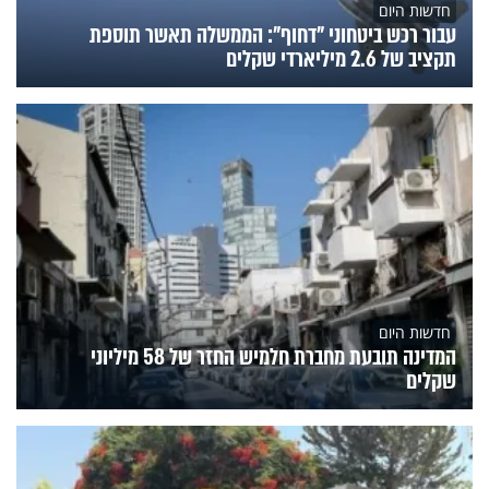
חדשות היום
עבור רכש ביטחוני "דחוף": הממשלה תאשר תוספת
תקציב של 2.6 מיליארדי שקלים
חדשות היום
המדינה תובעת מחברת חלמיש החזר של 58 מיליוני
שקלים