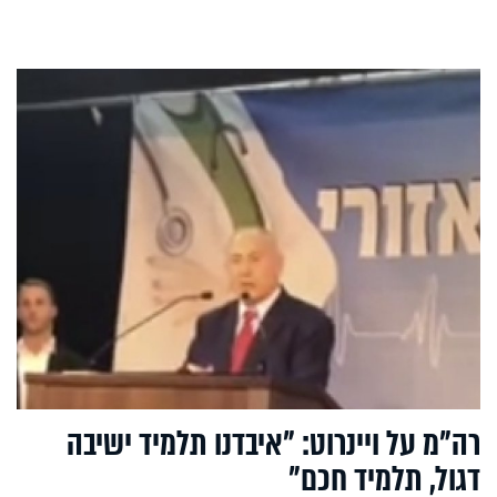
רה"מ על ויינרוט: "איבדנו תלמיד ישיבה
דגול, תלמיד חכם"