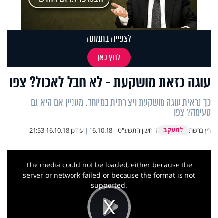
לצפייה בתמונה
לחץ כאן
עוגה כזאת מושקעת - לא חבל לאכול? צפו
כך נראית עוגה מושקעת ויצירתית במיוחד. מעניין אם היא גם
טעימה? צפו
למעקב
רץ ברשת
ז' חשון התשע"ט
|
16.10.18
|
עודכן
16.10.18 21:53
This
is
a
The media could not be loaded, either because the
modal
window.
server or network failed or because the format is not
supported.