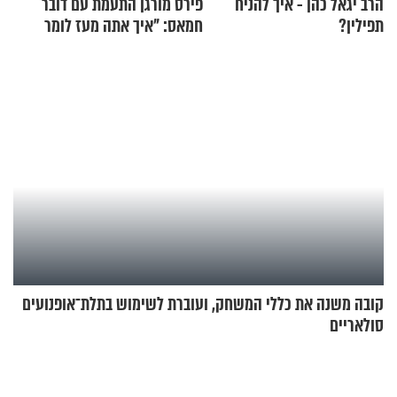
הרב יגאל כהן - איך להניח
פירס מורגן התעמת עם דובר
תפילין?
חמאס: "איך אתה מעז לומר
שלא ביצעתם פשעי מלחמה?!"
קובה משנה את כללי המשחק, ועוברת לשימוש בתלת־אופנועים
סולאריים