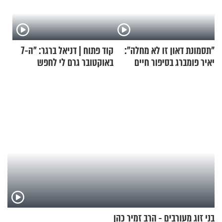
"תסמונת דאון זו לא מחלה":
קוד פתוח | דניאל ברגר: "ה-7
יאיר פומברג בסיפור חיים
באוקטובר גרם לי לחפש
מעורר השראה
תשובות"
בני זוג מעורבים - הרב זמיר כהן