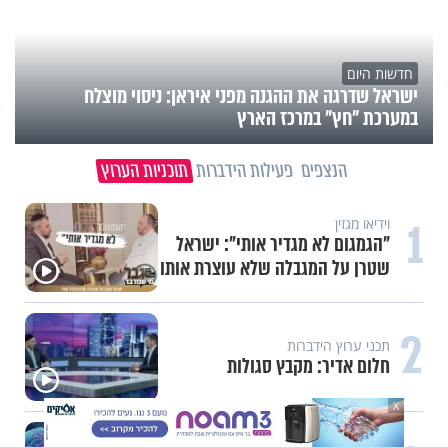
חדשות היום
ישראל שדרגה את ההגנה מפני איראן: ניסוי מוצלח
במערכת "חץ" במרכז הארץ
הנצפים
פעילות הידברות
תוכניות הערוץ
1
וידיאו מגזין
"הגמגום לא מגדיר אותי": ישראל
שטרן על המגבלה שלא עוצרת אותו
2
תכני ערוץ הידברות
חלום אדיר: מקבץ סגולות
X
עשייה והעצמה נשית