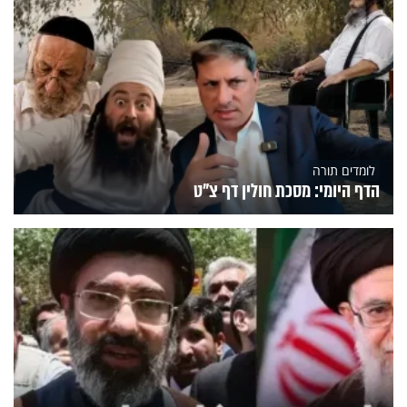
לומדים תורה
הדף היומי: מסכת חולין דף צ"ט