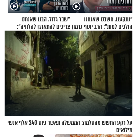
"נתקענו. חשבנו שאנחנו
"שבר גדול. הבנו שאנחנו
הולכים למות": הרב יוסף גרמון
צריכים להתארגן להלוויה":
בריאיון מרתק
זוגיות במבחן, הפעם עם מרים
וגד דנינו
על רקע החשש מהסלמה: הממשלה תאשר גיוס 240 אלף אנשי
מילואים