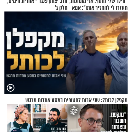
"הילד שלי נחטף. אני מתחננת,
הרב יצחק פנגר - אחרית הימים,
תעזרו לי להחזיר אותו": אמא
חלק ג’
של יובל בן ה-4 בריאיון דומע
מקפלן לכותל: שני אבות לחטופים במסע אחדות מרגש