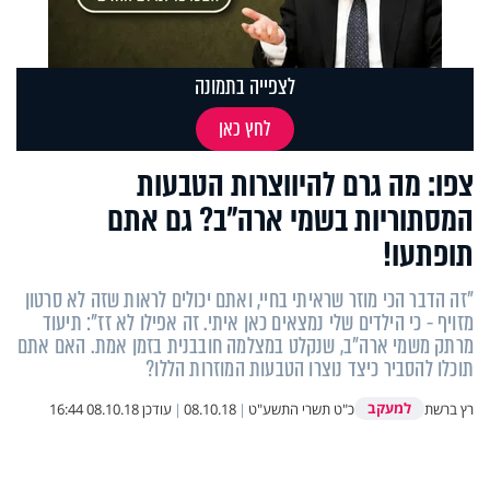
לצפייה בתמונה
לחץ כאן
צפו: מה גרם להיווצרות הטבעות
המסתוריות בשמי ארה"ב? גם אתם
תופתעו!
"זה הדבר הכי מוזר שראיתי בחיי, ואתם יכולים לראות שזה לא סרטון
מזויף - כי הילדים שלי נמצאים כאן איתי. זה אפילו לא זז": תיעוד
מרתק משמי ארה"ב, שנקלט במצלמה חובבנית בזמן אמת. האם אתם
תוכלו להסביר כיצד נוצרו הטבעות המוזרות הללו?
למעקב
רץ ברשת
כ"ט תשרי התשע"ט
|
08.10.18
|
עודכן
08.10.18 16:44