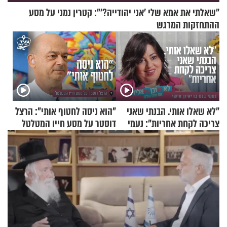
"שאלתי את אמא שלי 'אני יהודייה?'": קטרין נמני על מסע
ההתחזקות המרגש
"לא שאלו אותי. הבנתי שאני
"הוא ניסה לחטוף אותי": הרצל
צריכה לקחת אחריות": נעמי
דוסטר על מסע חייו המטלטל
בנט בריאיון אישי