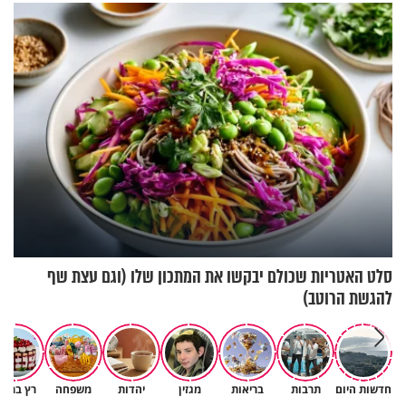
במצב מסכן חיים
בריאיון מעורר השראה
סלט האטריות שכולם יבקשו את המתכון שלו (וגם עצת שף
להגשת הרוטב)
חדשות היום
תרבות
בריאות
מגזין
יהדות
משפחה
רץ ברשת
גם ׳הרע׳ זה הרחמים של בורא