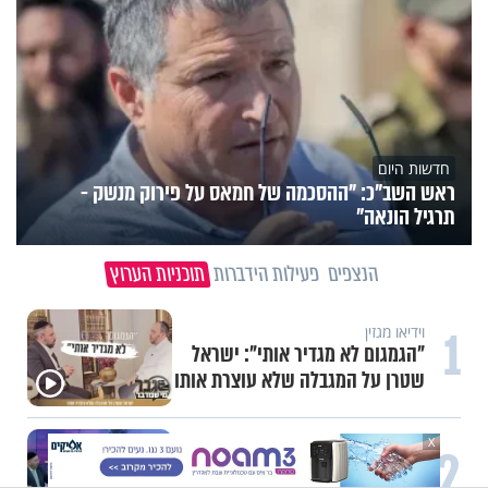
חדשות היום
ראש השב"כ: "ההסכמה של חמאס על פירוק מנשק -
תרגיל הונאה"
הנצפים
פעילות הידברות
תוכניות הערוץ
1
וידיאו מגזין
"הגמגום לא מגדיר אותי": ישראל
שטרן על המגבלה שלא עוצרת אותו
X
2
תכני ערוץ הידברות
חלום אדיר: מקבץ סגולות