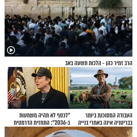
הרב זמיר כהן - הלכות תשעה באב
העבודה המסוכנת ביותר
"לכסף לא תהיה משמעות
בבריטניה אינה באתרי בנייה
ב-2036": התחזית הדרמטית
אלא דווקא בשדות
של אילון מאסק על עתיד