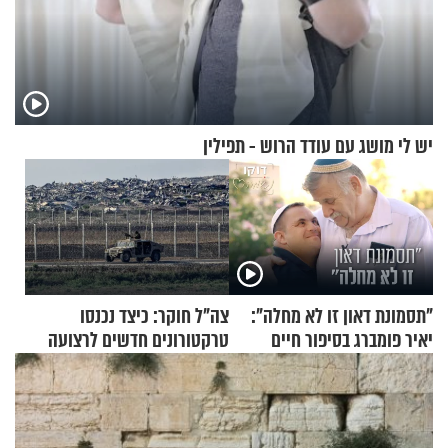
יש לי מושג עם עודד הרוש - תפילין
"תסמונת דאון זו לא מחלה":
צה"ל חוקר: כיצד נכנסו
יאיר פומברג בסיפור חיים
טרקטורונים חדשים לרצועה
מעורר השראה