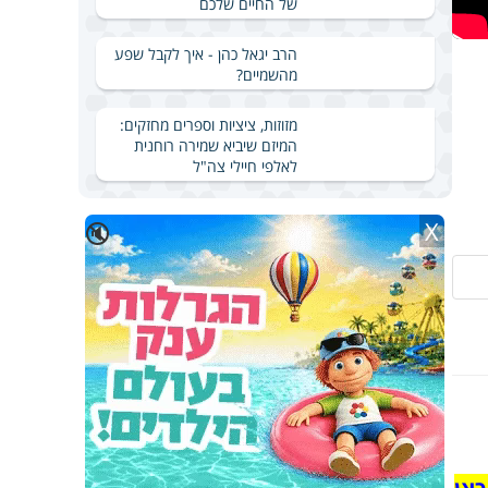
של החיים שלכם
הרב יגאל כהן - איך לקבל שפע
מהשמיים?
מזוזות, ציציות וספרים מחזקים:
המיזם שיביא שמירה רוחנית
לאלפי חיילי צה"ל
X
🔇