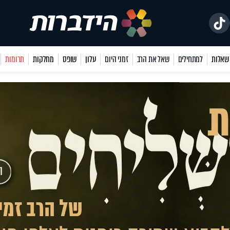
למתחילים
שאל את הרב
זמני היום
עלון
שופס
מחלקות
תרומות