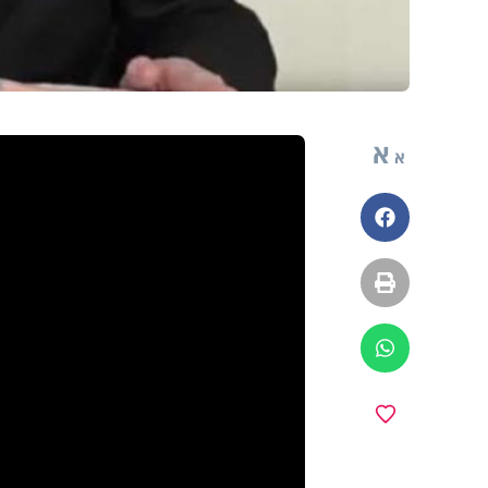
א
א
פייסבוק
הדפסה
ווטסאפ
מועדפים