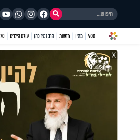
VOD
מגזין
חדשות
הרב זמיר כהן
עולם הילדים
70 שאלות
X