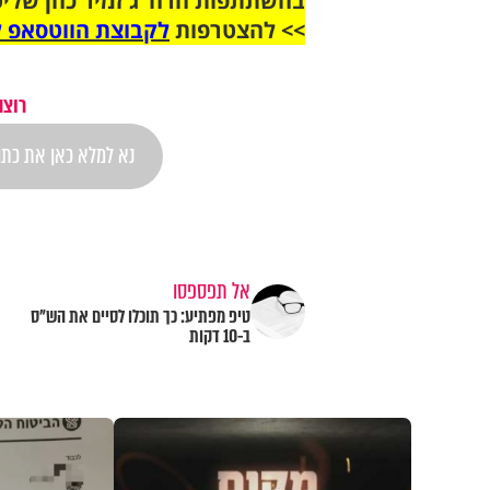
בהשתתפות הרה"ג זמיר כהן שליט
>> להצטרפות
לקבוצת הווטסאפ ל
רוצה
אל תפספסו
טיפ מפתיע: כך תוכלו לסיים את הש"ס
ב-10 דקות