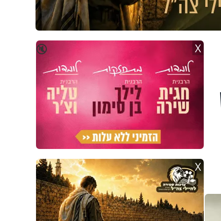
X
🔇
X