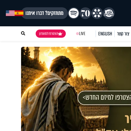
מתחזקים? דברו איתנו
צור קשר
ENGLISH
LIVE
הצטרפו למועדון