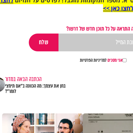
"א. מספר המקומות מוגבל! לפרטים על המיזם
לחצו 
חצו כאן >>
 התראה על כל תוכן חדש של דרשו?
אני מסכים
למדיניות הפרטיות
הכתבה הבאה במדור
בחן את עצמך: מה הכוונה ב"אם תימצי
לומר"?