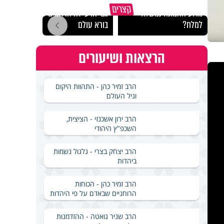
קצרים
מדוע האמונה נמשלה
גם ׳הרע׳ זה הרחמים של
האם מ
למלח?
בורא עולם
בשבת
הרצאות ושיעורים
הרב זמיר כהן - התהוות היקום
וגיל העולם
הרב ירון אשכנזי - הציצית,
השכפ"ץ היהודי
הרב יצחק בצרי - גלגול נשמות
ביהדות
הרב זמיר כהן - הכוחות
הרוחניים שבאדם על פי היהדות
הרב שניר גואטה - ההזדמנות