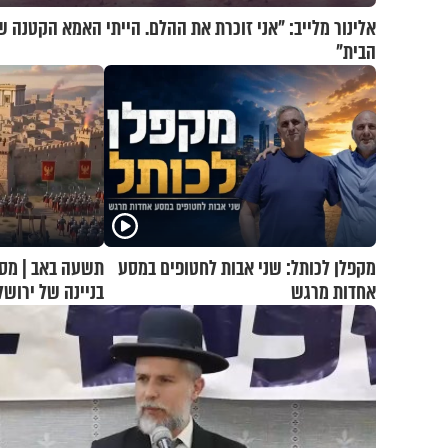
אלינור מלייב: "אני זוכרת את ההלם. הייתי האמא הקטנה ש
הבית"
מקפלן לכותל: שני אבות לחטופים במסע
תשעה באב | מסע
אחדות מרגש
בניינה של ירושל