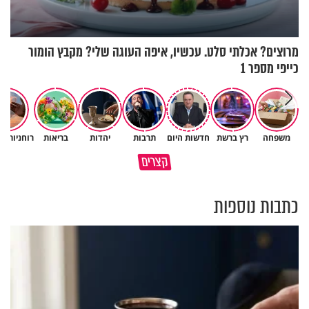
מרוצים? אכלתי סלט. עכשיו, איפה העוגה שלי? מקבץ הומור
כייפי מספר 1
״ זו הייתה ההחלטה הכי קשה
משפחה
רץ ברשת
חדשות היום
תרבות
יהדות
בריאות
רוחניות ו
איך יתכן שעם ישראל הצליח
שלקחתי בחיים": לורה כהן בריאיו
קצרים
לשרוד במדבר ארבעים שנים?
אישי מרגש
כתבות נוספות