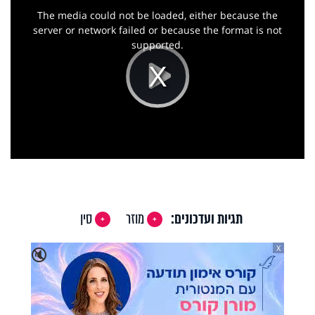
is
a
The media could not be loaded, either because the
modal
window.
server or network failed or because the format is not
supported.
Play
Video
תגיות ועדכונים:
מוזר
סין
X
🔇