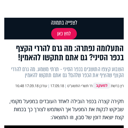
לצפייה בתמונה
לחץ כאן
התעלומה נפתרה: מה גרם להררי הקצף
בכפר הסיני? גם אתם תתקשו להאמין!
השבוע קצפו התושבים בכפר הסיני - תרתי משמע. מה גרם להררי
הקצף שהציף את הכפר שלהם? גם אתם תתקשו להאמין
למעקב
רץ ברשת
ח' תשרי התשע"ט
|
17.09.18
|
עודכן
17.09.18 16:48
חקירה קצרה בכפר הובילה לאחד העובדים במפעל מקומי,
שביקש לנקות את המפעל אך השתמש לצורך כך בכמות
קצת יוצאת דופן של סבון, וזו התוצאה:
This