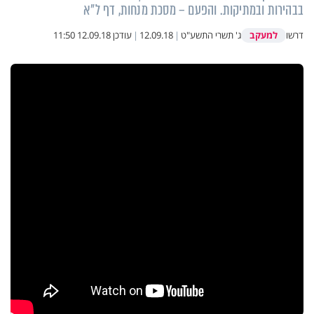
בבהירות ובמתיקות. והפעם – מסכת מנחות, דף ל"א
למעקב
דרשו
ג' תשרי התשע"ט
|
12.09.18
|
עודכן
12.09.18 11:50