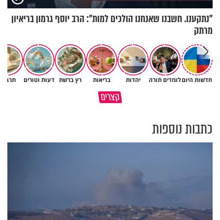
"נתקענו. חשבנו שאנחנו הולכים למות": הרב יוסף גרמון בריאיון
מרתק
חדשות היום
לומדים תורה
יהדות
בריאות
רץ ברשת
דעות וטורים
תרבות
תעצרו לפני שאתם מוציאים דיבה
קצרים
על ציבור שלם
מתכון ל׳שבת שלום׳
כתבות נוספות