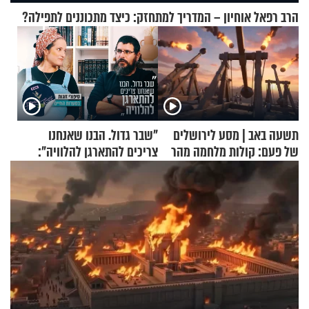
הרב רפאל אוחיון – המדריך למתחזק: כיצד מתכוננים לתפילה?
תשעה באב | מסע לירושלים
"שבר גדול. הבנו שאנחנו
של פעם: קולות מלחמה מהר
צריכים להתארגן להלוויה":
הזיתים
זוגיות במבחן, הפעם עם מרים
וגד דנינו