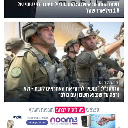
רשות התחרות אישרה: הוט מובייל תימכר לפי שווי של
1.8 מיליארד שקל
חדשות היום
הרמטכ"ל: "נמשיך לרדוף את האחראים לטבח - ולא
נרפה עד שנבוא חשבון עם כולם"
הנצפים
פעילות הידברות
תוכניות הערוץ
X
תכני הידברות
מזוזות, ציציות וספרים מחזקים: