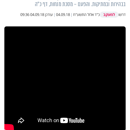
בבהירות ובמתיקות. והפעם – מסכת מנחות, דף כ"ה
למעקב
דרשו
כ"ד אלול התשע"ח
|
04.09.18
|
עודכן
04.09.18 09:36