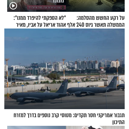
על רקע החשש מהסלמה:
"לא הספקתי להיפרד ממנו":
הממשלה תאשר גיוס 240 אלף
אהוד אריאל על אביו, מאיר
אנשי מילואים
אריאל ז"ל
תגבור אמריקני חסר תקדים: מטוסי קרב נוספים בדרך למזרח
התיכון