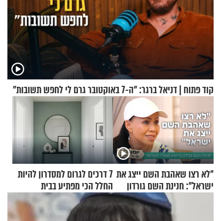
קוד פתוח | דניאל ברגר: "ה-7 באוקטובר גרם לי לחפש תשובות"
"לא רצו שאהבת השם ייצג את
7 דרכים לגרום למסדרון להיות
ישראל": חנינת השם גורדון
החלל הכי מפתיע בבית
בריאיון מעורר השראה