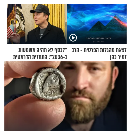
לצאת מהגלות הפרטית - הרב
"לכסף לא תהיה משמעות
זמיר כהן
ב-2036": התחזית הדרמטית
של אילון מאסק על עתיד
הכלכלה