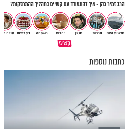
הרב זמיר כהן - איך להתמודד עם קשיים בתהליך ההתחזקות?
חדשות היום
תרבות
מגזין
יהדות
משפחה
רץ ברשת
עולם הילד
הגעתי לגיל 108 בזכות הכיבוד
קצרים
הורים שלי
אשתך לא במקום האחרון
כתבות נוספות