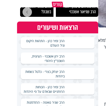
קצרים
לא מתיאשים מאף יהודי -
האם מותר לחתוך נייר
בכל 
הרב שניאור אשכנזי
בשבת?
הקב״
הרצאות ושיעורים
למלא
הרב זמיר כהן - התהוות היקום
וגיל העולם
ר
הרב ירון אשכנזי - הציצית,
השכפ"ץ היהודי
הרב יצחק בצרי - גלגול נשמות
ביהדות
הרב זמיר כהן - הכוחות
הרוחניים שבאדם על פי היהדות
הרב שניר גואטה - ההזדמנות