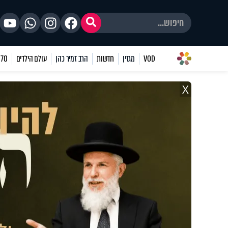
VOD
מגזין
חדשות
הרב זמיר כהן
עולם הילדים
70 שאלות
X