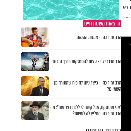
 לא
ת"…
הרצאות משנות חיים
הרב זמיר כהן - אמנות ההנאה
This
is
a
modal
windo
הרב מרדכי לוי - עצות להתחזקות בדרך הנכונה
הרב זמיר כהן - כיצד ניתן להוכיח שהתורה מן
השמיים?
"אני מתחזקת, אבל קשה לי ללכת בצניעות": מה
הרב זמיר כהן המליץ לה לעשות?