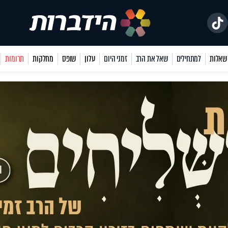
למתחילים
שאל את הרב
זמני היום
עלון
שופס
מחלקות
תרומות