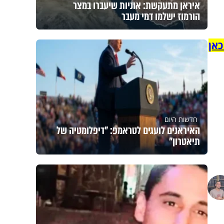
איראן מתעקשת: אוניות שיעברו במצר
הורמוז ישלמו דמי מעבר
כאן
חדשות היום
האיראנים לועגים לטראמפ: "דיפלומטיה של
תיאטרון"