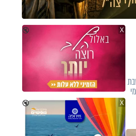
X
🔇
בת
י
X
🔇