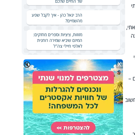
של החיים שלכם
י
הרב יגאל כהן - איך לקבל שפע
מהשמיים?
תי,
מזוזות, ציציות וספרים מחזקים:
ה
המיזם שיביא שמירה רוחנית
לאלפי חיילי צה"ל
X
🔇
 –
חשוב