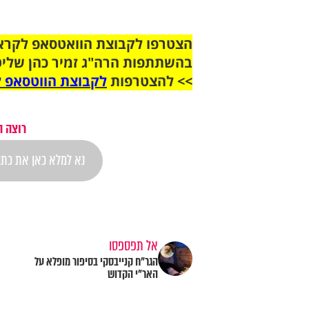
בהשתתפות הרה"ג זמיר כהן שליט
>> להצטרפות
לקבוצת הווטסאפ ל
רוצה ה
אל תפספסו
הגר"ח קנייבסקי בסיפור מופלא על
האר"י הקדוש