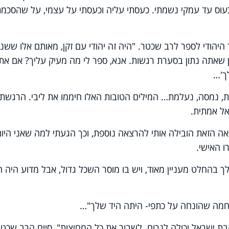
כעוס עד עמקי נשמתי. כעסתי עליה וכעסתי על עצמי, על שהסכמת
היהודי לספר לרב שכטר. "היה זה יהודי עם זקן, מאותם אלו ששנא
ין שאתה נתון בסערת רגשות. אנא, ספר לי מה מעיק עליך? אם את
ך'…
, נמסה, נעלמת… המילים הטובות האלו חיממו את ליבי. הרגשתי
אל אמתית.
 הזאת הובילה אותי להרצאה נוספת, וכך הגעתי למה שאני היום
ו האישי.
ך בהחלט מעניין מאוד, ויש בו מוסר השכל גדול, אבל מדוע היה 
החמה שהונחה על כתפי- היתה היד שלך"…
ת ישראל יכולה לגרום. לשבור את כל המחיצות", סיים הרב שכטר