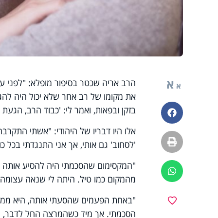
א
הרב אריה שכטר בסיפור מופלא: "לפני עש
א
את מקומו של רב אחר שלא יכול היה להגי
בזקן ובפאות, ואמר לי: 'כבוד הרב, הגעת
פייסבוק
אלו היו דבריו של היהודי: "אשתי התקר
הדפסה
'לסחוב' גם אותי, אך אני התנגדתי בכל כוח
"המקסימום שהסכמתי היה להסיע אותה עד
ווטסאפ
מהמקום כמו טיל. היתה לי שנאה עצומה 
"באחת הפעמים שהסעתי אותה, היא ממש
מועדפים
הסכמתי. אך מיד כשהמרצה החל לדבר, הצ