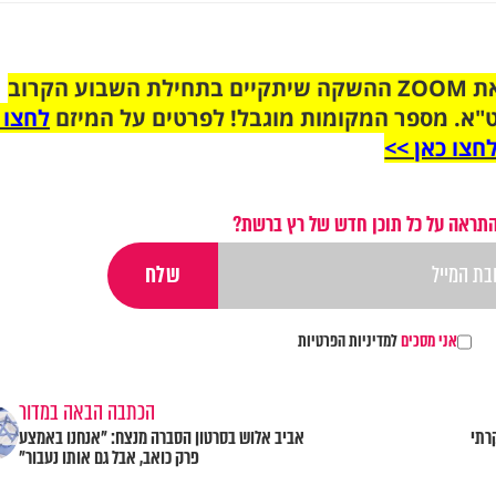
הצטרפו לקבוצת הוואטסאפ לקראת ZOOM ההשקה שיתקיים בתחילת השבוע הקרוב
"א. מספר המקומות מוגבל! לפרטים על המיזם
לחצו 
חצו כאן >>
התראה על כל תוכן חדש של רץ ברשת?
אני מסכים
למדיניות הפרטיות
הכתבה הבאה במדור
רתי
אביב אלוש בסרטון הסברה מנצח: "אנחנו באמצע
פרק כואב, אבל גם אותו נעבור"