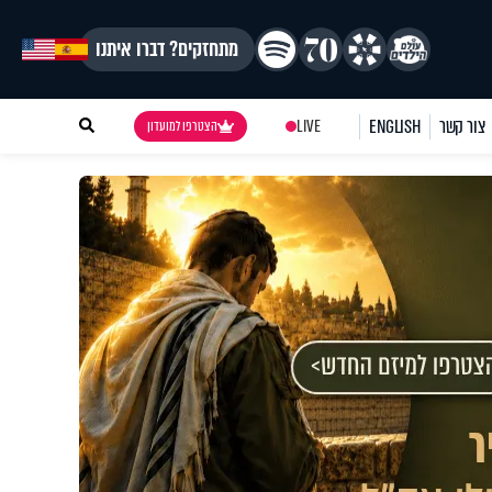
מתחזקים? דברו איתנו
צור קשר
ENGLISH
LIVE
הצטרפו למועדון