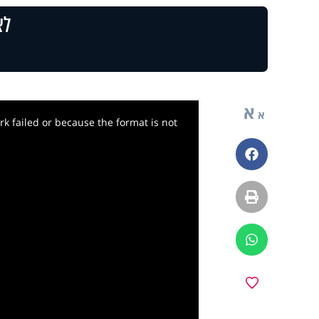
לצ
א
א
k failed or because the format is not
פייסבוק
הדפסה
ווטסאפ
y
מועדפים