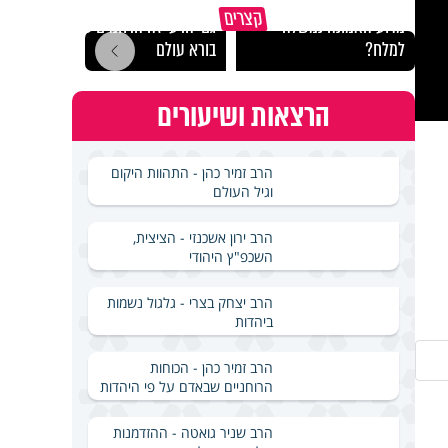
קצרים
מדוע האמונה נמשלה
גם ׳הרע׳ זה הרחמים של
האם מ
למלח?
בורא עולם
בשבת
הרצאות ושיעורים
הרב זמיר כהן - התהוות היקום
וגיל העולם
הרב ירון אשכנזי - הציצית,
השכפ"ץ היהודי
הרב יצחק בצרי - גלגול נשמות
ביהדות
הרב זמיר כהן - הכוחות
הרוחניים שבאדם על פי היהדות
הרב שניר גואטה - ההזדמנות