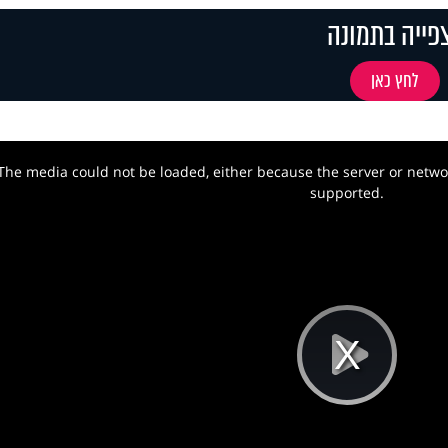
פייה בתמונה
לחץ כאן
The media could not be loaded, either because the server or networ
w.
supported.
Pla