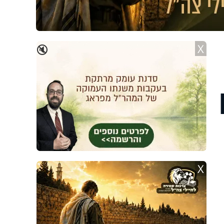
X
🔇
X