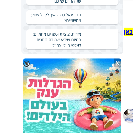
של החיים שלכם
הרב יגאל כהן - איך לקבל שפע
מהשמיים?
כאן
מזוזות, ציציות וספרים מחזקים:
המיזם שיביא שמירה רוחנית
לאלפי חיילי צה"ל
X
🔇