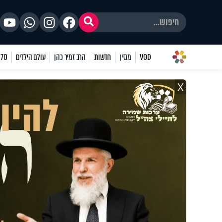
VOD
מגזין
חדשות
הרב זמיר כהן
עולם הילדים
70 שאלות
X