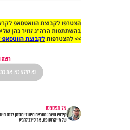
בהשתתפות הרה"ג זמיר כהן שליט
>> להצטרפות
לקבוצת הווטסאפ ל
רוצה 
אל תפספסו
קידוש השם: המרצה היהודי הוזמן לכנס היוק
של מייקרוסופט, אך סירב להגיע