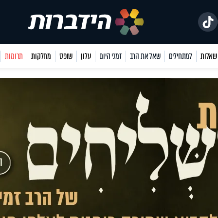
למתחילים
שאל את הרב
זמני היום
עלון
שופס
מחלקות
תרומות