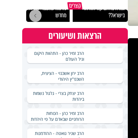
באיזה ארץ לומדים יותר
קצרים
גמרא בדרום קוריאה או
כל מה שנשבר יכול להיבנות
האם מ
בישראל?
מחדש
בשבת
הרצאות ושיעורים
הרב זמיר כהן - התהוות היקום
וגיל העולם
הרב ירון אשכנזי - הציצית,
השכפ"ץ היהודי
הרב יצחק בצרי - גלגול נשמות
ביהדות
הרב זמיר כהן - הכוחות
הרוחניים שבאדם על פי היהדות
הרב שניר גואטה - ההזדמנות