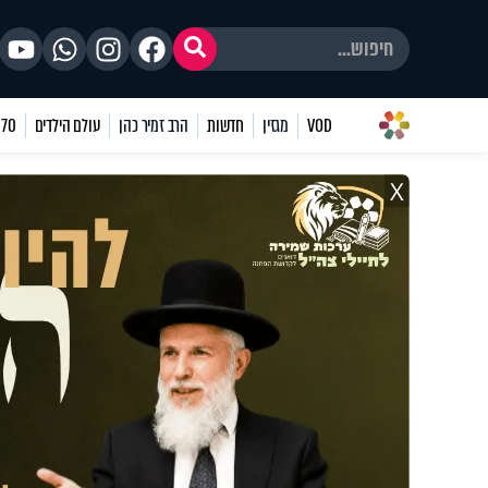
VOD
מגזין
חדשות
הרב זמיר כהן
עולם הילדים
70 שאלות
X