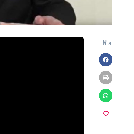
א
א
פייסבוק
הדפסה
ווטסאפ
מועדפים