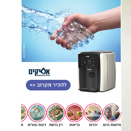
חדשות היום
יהדות
בריאות
רץ ברשת
דעות וטורים
תרבות
רוחניו