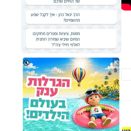
של החיים שלכם
הרב יגאל כהן - איך לקבל שפע
מהשמיים?
מזוזות, ציציות וספרים מחזקים:
המיזם שיביא שמירה רוחנית
לאלפי חיילי צה"ל
X
🔇