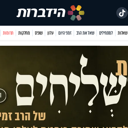
למתחילים
שאל את הרב
זמני היום
עלון
שופס
מחלקות
תרומות