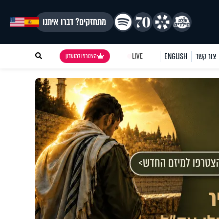
מתחזקים? דברו איתנו
צור קשר
ENGLISH
LIVE
הצטרפו למועדון