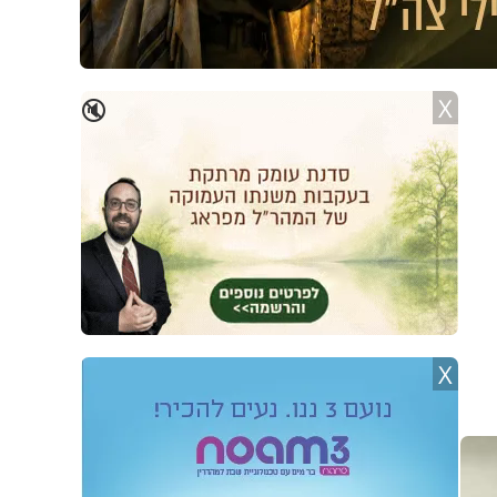
X
🔇
X