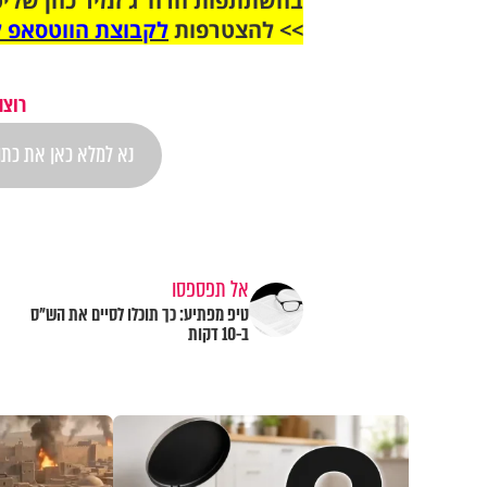
בהשתתפות הרה"ג זמיר כהן שליט
>> להצטרפות
לקבוצת הווטסאפ ל
רוצה
אל תפספסו
טיפ מפתיע: כך תוכלו לסיים את הש"ס
ב-10 דקות