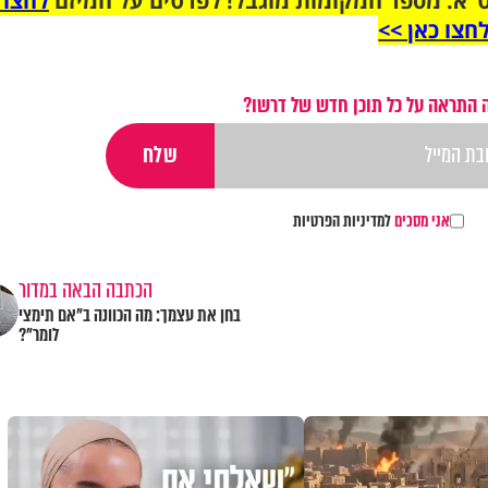
"א. מספר המקומות מוגבל! לפרטים על המיזם
לחצו 
חצו כאן >>
 התראה על כל תוכן חדש של דרשו?
אני מסכים
למדיניות הפרטיות
הכתבה הבאה במדור
בחן את עצמך: מה הכוונה ב"אם תימצי
לומר"?