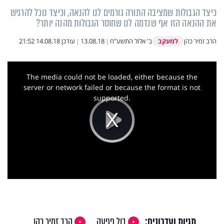
כיצד הגבולות שמציבה התורה גורמים לנו להנאה, וכיצד נוכל להרגיש
את ההנאה הזו אף שנדמה לנו שחוסר הגבולות מהנה יותר?
למעקב
הרב זמיר כהן
ב' אלול התשע"ח
|
13.08.18
|
עודכן
14.08.18 21:52
This
is
a
The media could not be loaded, either because the
modal
window.
server or network failed or because the format is not
supported.
Play
Video
תגיות ועדכונים:
בול פגיעה
הרב זמיר כהן