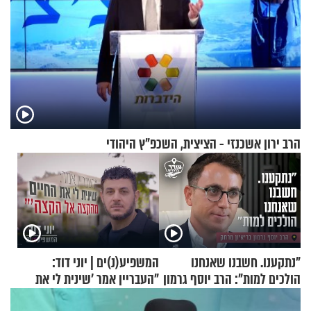
הרב ירון אשכנזי - הציצית, השכפ"ץ היהודי
"נתקענו. חשבנו שאנחנו
המשפיע(נ)ים | יוני דוד:
הולכים למות": הרב יוסף גרמון
"העבריין אמר 'שינית לי את
בריאיון מרתק
החיים מהקצה אל הקצה'"