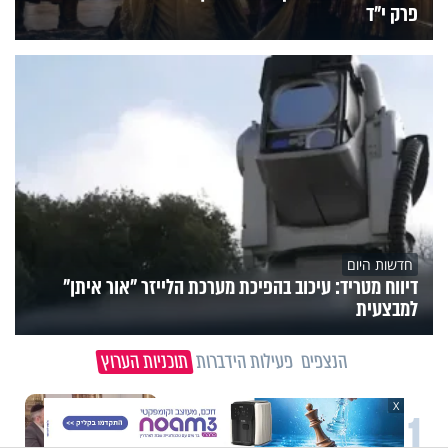
פרק י"ד
חדשות היום
דיווח מטריד: עיכוב בהפיכת מערכת הלייזר "אור איתן"
למבצעית
הנצפים
פעילות הידברות
תוכניות הערוץ
X
1
וידיאו מגזין
"הגמגום לא מגדיר אותי": ישראל