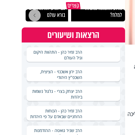
קצרים
מדוע האמונה נמשלה
גם ׳הרע׳ זה הרחמים של
האם מ
למלח?
בורא עולם
בשבת
הרצאות ושיעורים
הרב זמיר כהן - התהוות היקום
וגיל העולם
הרב ירון אשכנזי - הציצית,
השכפ"ץ היהודי
הרב יצחק בצרי - גלגול נשמות
ביהדות
הרב זמיר כהן - הכוחות
יכה
הרוחניים שבאדם על פי היהדות
הרב שניר גואטה - ההזדמנות