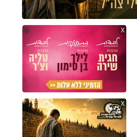
X
🔇
X