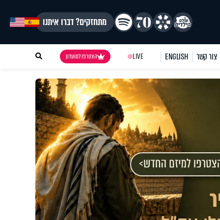
מתחזקים? דברו איתנו
צור קשר
ENGLISH
LIVE
הצטרפו למועדון