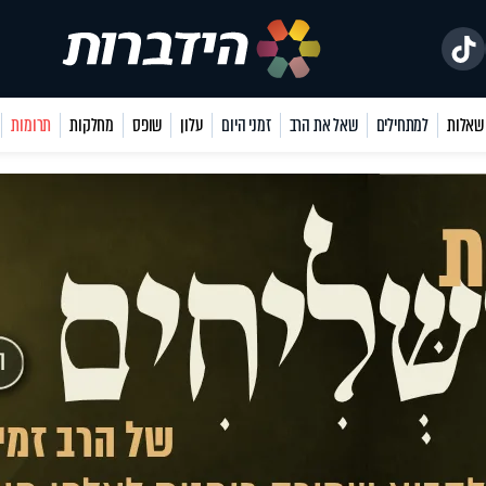
למתחילים
שאל את הרב
זמני היום
עלון
שופס
מחלקות
תרומות