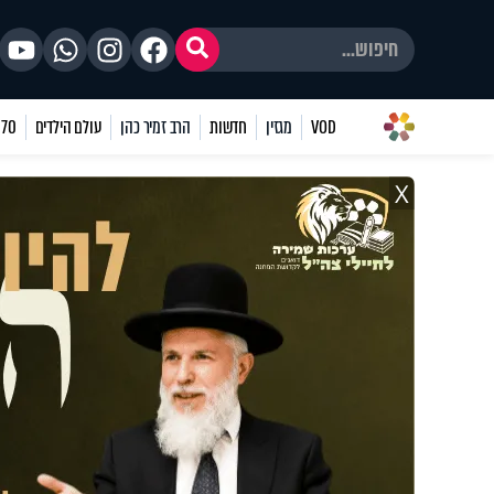
VOD
מגזין
חדשות
הרב זמיר כהן
עולם הילדים
70 שאלות
X