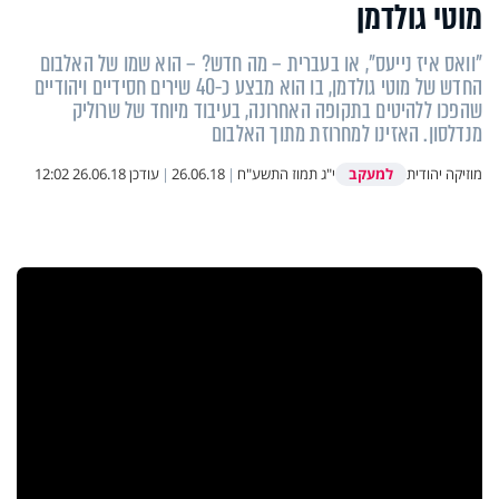
מוטי גולדמן
"וואס איז נייעס", או בעברית – מה חדש? – הוא שמו של האלבום
החדש של מוטי גולדמן, בו הוא מבצע כ-40 שירים חסידיים ויהודיים
שהפכו ללהיטים בתקופה האחרונה, בעיבוד מיוחד של שרוליק
מנדלסון. האזינו למחרוזת מתוך האלבום
למעקב
מוזיקה יהודית
י"ג תמוז התשע"ח
|
26.06.18
|
עודכן
26.06.18 12:02