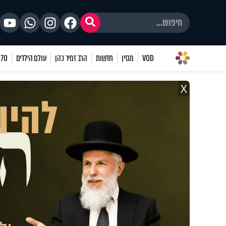
VOD
מגזין
חדשות
הרב זמיר כהן
עולם הילדים
70 שאלות
X