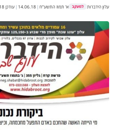
עלון הידברות
א' תמוז התשע"ח
|
14.06.18
|
עודכן
3:54
למעקב