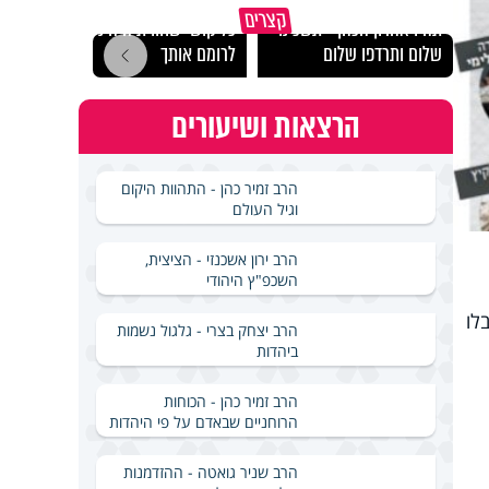
מכילי
קצרים
תהיו אהרון הכהן - תשכינו
כל קושי שחווית היה ניסיון
במבחן
שלום ותרדפו שלום
לרומם אותך
ואלתר
הרצאות ושיעורים
הרב זמיר כהן - התהוות היקום
וגיל העולם
הרב ירון אשכנזי - הציצית,
השכפ"ץ היהודי
לו
הרב יצחק בצרי - גלגול נשמות
ביהדות
הרב זמיר כהן - הכוחות
הרוחניים שבאדם על פי היהדות
הרב שניר גואטה - ההזדמנות