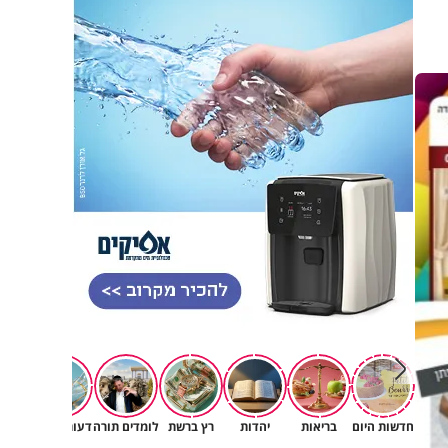
פגיעה
חדשות היום
בריאות
יהדות
רץ ברשת
לומדים תורה
דעות וטורים
תרב