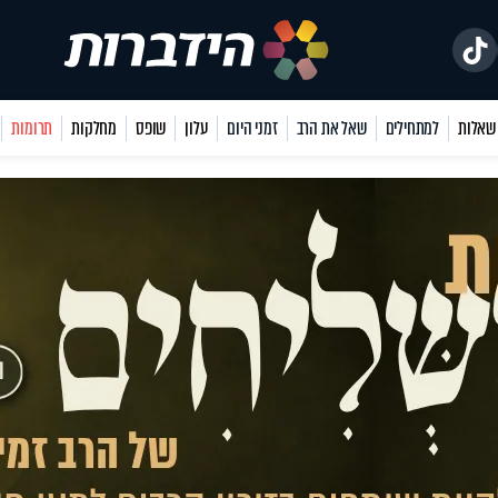
למתחילים
שאל את הרב
זמני היום
עלון
שופס
מחלקות
תרומות