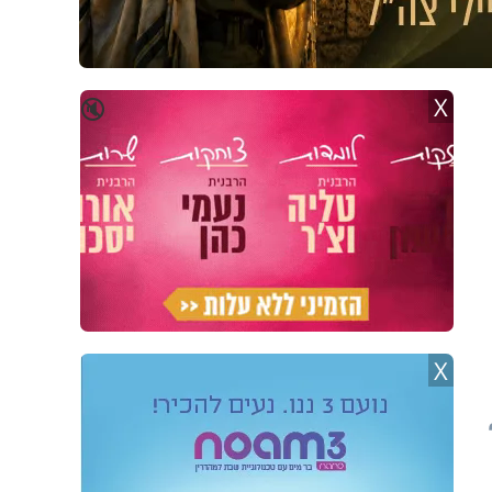
X
🔇
X