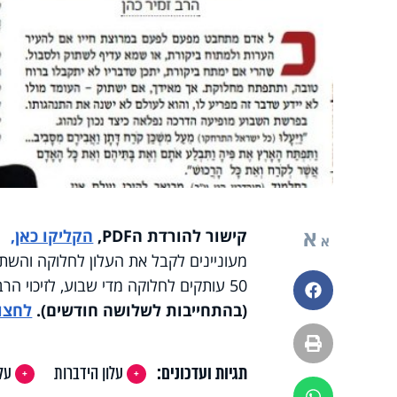
א
קישור להורדת הPDF,
הקליקו כאן,
א
מעוניינים לקבל את העלון לחלוקה והשתתפות בהוצא
50 עותקים לחלוקה מדי שבוע, לזיכוי הרבים. מומלץ ביותר!
פייסבוק
(בהתחייבות לשלושה חודשים).
לחצו
הדפסה
תגיות ועדכונים:
עלון הידברות
עלו
ווטסאפ