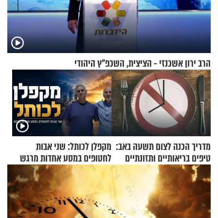
הרב ירון אשכנזי - הציצית, השכפ"ץ היהודי
מדריך הכנה לצום תשעה באב:
מקפלן לכותל: שני אבות
טיפים בריאותיים ותזונתיים
לחטופים במסע אחדות מרגש
לשמירה על הגוף