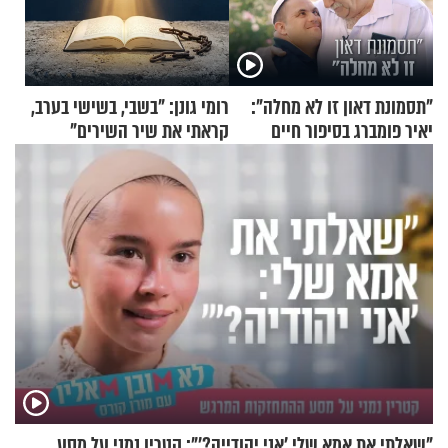
"תסמונת דאון זו לא מחלה":
רומי גונן: "בשבי, בשישי בערב,
יאיר פומברג בסיפור חיים
קראתי את שיר השירים"
מעורר השראה
"שאלתי את אמא שלי 'אני יהודייה?'": קטרין נמני על מסע