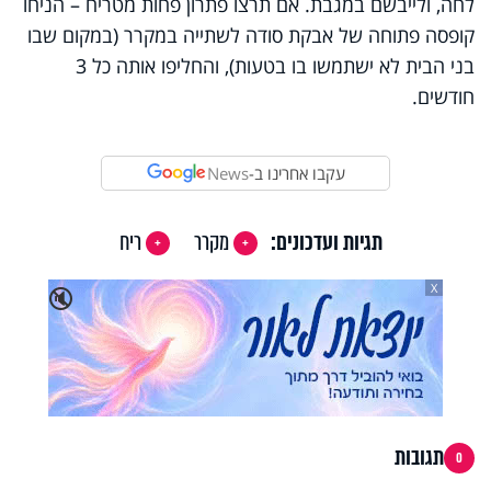
לחה, ולייבשם במגבת. אם תרצו פתרון פחות מטריח – הניחו
קופסה פתוחה של אבקת סודה לשתייה במקרר (במקום שבו
בני הבית לא ישתמשו בו בטעות), והחליפו אותה כל 3
חודשים.
עקבו אחרינו ב-
News
תגיות ועדכונים:
מקרר
ריח
X
🔇
תגובות
0