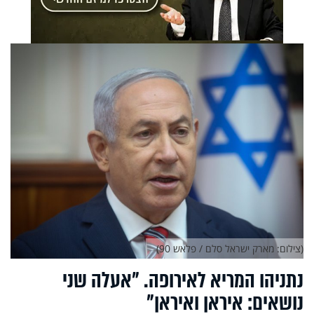
(צילום: מארק ישראל סלם / פלאש 90)
נתניהו המריא לאירופה. "אעלה שני
נושאים: איראן ואיראן"