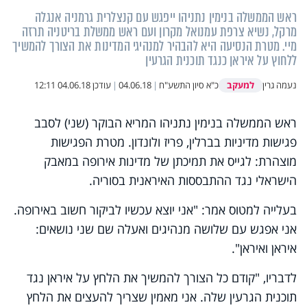
ראש הממשלה בנימין נתניהו ייפגש עם קנצלרית גרמניה אנגלה
מרקל, נשיא צרפת עמנואל מקרון ועם ראש ממשלת בריטניה תרזה
מיי. מטרת הנסיעה היא להבהיר למנהיגי המדינות את הצורך להמשיך
ללחוץ על איראן כנגד תוכנית הגרעין
למעקב
נעמה גרין
כ"א סיון התשע"ח
|
04.06.18
|
עודכן
04.06.18 12:11
ראש הממשלה בנימין נתניהו המריא הבוקר (שני) לסבב
פגישות מדיניות בברלין, פריז ולונדון. מטרת הפגישות
מוצהרת: לגייס את תמיכתן של מדינות אירופה במאבק
הישראלי נגד ההתבססות האיראנית בסוריה.
בעלייה למטוס אמר: "אני יוצא עכשיו לביקור חשוב באירופה.
אני אפגש עם שלושה מנהיגים ואעלה שם שני נושאים:
איראן ואיראן".
לדבריו, "קודם כל הצורך להמשיך את הלחץ על איראן נגד
תוכנית הגרעין שלה. אני מאמין שצריך להעצים את הלחץ