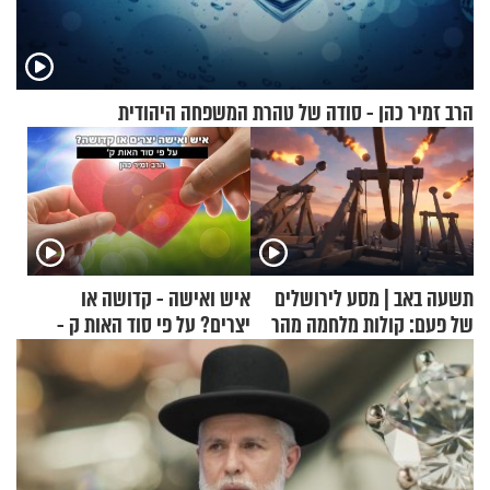
הרב זמיר כהן - סודה של טהרת המשפחה היהודית
תשעה באב | מסע לירושלים
איש ואישה - קדושה או
של פעם: קולות מלחמה מהר
יצרים? על פי סוד האות ק -
הזיתים
הרב זמיר כהן