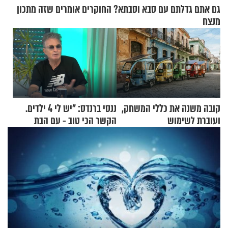
גם אתם גדלתם עם סבא וסבתא? החוקרים אומרים שזה מתכון
מנצח
קובה משנה את כללי המשחק,
ננסי ברנדס: "יש לי 4 ילדים.
ועוברת לשימוש
הקשר הכי טוב - עם הבת
בתלת־אופנועים סולאריים
החרדית"